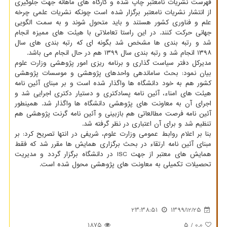
فهرست نشریات نامعتبر چاپ شده و کارگاه های ماهانه جهت جلوگیری
از انتشار نشریات نامعتبر برگزار شده است چونکه نشریات علمی چرخه
علم و فناوری کشور هستند و باید متحول شوند و به سمت الگویی
جهانی حرکت کنند. در این راستا تعاملاتی با هیئت های ممیزه انجام
شد و رتبه بندی ها مشخص شد بگونه ای که رتبه بندی های سال
۱۳۹۸ انجام شد و رتبه بندی سال ۱۳۹۹ هم در حال انجام می باشد.
مدیرکل دفتر سیاست گذاری و برنامه ریزی امور پژوهشی وزارت علوم
بیان نمود: بحث ساماندهی واحدهای پژوهشی و موسسات پژوهشی
کشور هم به خود دانشگاه ها واگذار شده است و بر مبنای آئین نامه
هیئت های امناء، آئین نامه پسادکتری و دستیار دکتری اجرایی شد و
اجرای آن به معاونت های پژوهشی دانشگاه ها واگذار شد. همینطور
آئین نامه فرصت مطالعاتی هم بازبینی و آئین نامه گرنت پژوهشی هم
تنظیم شد و برای آن اعتباری در نظر گرفته شد.
بنا بر اعلام روابط عمومی وزارت علوم، شریفی در انتها تصریح کرد: بر
مبنای آئین نامه ارتقاء در بحث برگزاری همایش ها مقرر شد که فقط
همایش های معتبر از جهت ISC در دانشگاه برگزار گردد و مدیریت
تحصیلات تکمیلی به معاونت های پژوهشی محول شده است.
23:38:51
1399/12/25
1875
/ 5
0.0