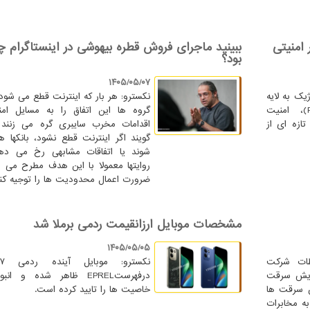
امنیتی
ببینید ماجرای فروش قطره بیهوشی در اینستاگرام چ
بود؟
۱۴۰۵/۰۵/۰۷
یک به لایه
نکسترو: هر بار که اینترنت قطع می شود
«زیرساخت کلید عمومی» (PKI)، امنیت
گروه ها این اتفاق را به مسایل امن
تازه ای از
اقدامات مخرب سایبری گره می زنند
گویند اگر اینترنت قطع نشود، بانکها
شوند یا اتفاقات مشابهی رخ می دهد
روایتها معمولا با این هدف مطرح می 
ضرورت اعمال محدودیت ها را توجیه کنن
مشخصات موبایل ارزانقیمت ردمی برملا شد
۱۴۰۵/۰۵/۰۵
طات شرکت
زایش سرقت
درفهرستEPREL ظاهر شده و ان
ن سرقت ها
خاصیت ها را تایید کرده است.
 تومان به مخابرات