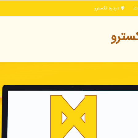
ت
درباره نكسترو
سترو