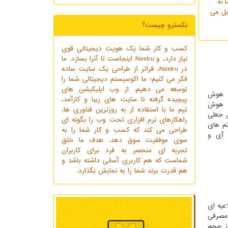
 نه
به واقعیت تبدیل می
نکسترو چیست؟
کسب و کار شما یک هویت دیجیتالی قوی
نیاز دارد، و Nextru اینجاست تا آنرا بسازد. ما
در Nextru، فراتر از طراحی یک سایت ساده
فکر می کنیم؛ ما اکوسیستم دیجیتالی شما را
توسعه می دهیم. از وب اپلیکیشن های
ت هوش
پیچیده گرفته تا سایت های زیبا و کارآمد،
ل هوش
تیم ما با استفاده از به روزترین فناوری ها،
ن جعلی
راهکارهای نرم افزاری تحت وب را بگونه ای
تم های
طراحی می کند که کسب و کار شما را به
 آی و
سوی موفقیت سوق دهد. هدف ما خلق
تجربه ای منحصر به فرد برای کاربران
شماست که هم کاربری آسانی داشته باشد و
هم قدرت برند شما را به نمایش بگذارد.
عیه ای
 مصرفی
از حجم