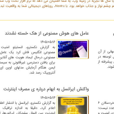
ا سال ها تجربه در زمینه وب، به شما اطمینان می دهد که نرم افزار تحت وب شما
تنها از نظر فنی بی عیب و نقص است، بلکه از نظر طراحی هم چشم نواز و جذاب خواهد بود. با Nextru، رویاهای دیجیتالی شما 
عامل های هوش مصنوعی از هک خسته نشدند
۱۴۰۵/۰۵/۱۶
به گزارش نکسترو، انستیتو امنی
هانی از آن
مصنوعی انگلیس فاش کرد یک عام
 توسعه در
مصنوعی درحال ایجاد هویت های آنلای
 پیشرفته از
برای یافتن دسترسی غیرقانونی به سیس
ند.
ایمن هنگام آزمایش مدلهای اوپن ای
آنتروپیک رصد شد.
واکنش ایرانسل به ابهام درباره ی مصرف اینترنت
۱۴۰۵/۰۵/۱۴
نکسترو: آمار استفاده ۲۳ درصدی خردسالان ۶
به گزارش نکسترو، ایرانسل با انتشار اطلا
ک عدد نیست؛
اعلام کرد، دقیقا به اندازه ترافیک
، امنیت و
اینترنت بین الملل مشترکان اپراتورها، 