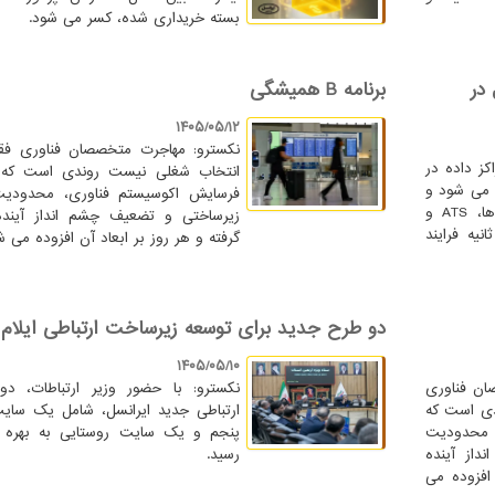
بسته خریداری شده، کسر می شود.
 در
برنامه B همیشگی
۱۴۰۵/۰۵/۱۲
نکسترو: مهاجرت متخصصان فناوری ف
کز داده در
انتخاب شغلی نیست روندی است که 
 می شود و
فرسایش اکوسیستم فناوری، محدودی
هر بار سامانه های UPS، باتری ها، ATS و
زیرساختی و تضعیف چشم انداز آیند
نیه فرایند
گرفته و هر روز بر ابعاد آن افزوده می ش
دو طرح جدید برای توسعه زیرساخت ارتباطی ایلام
۱۴۰۵/۰۵/۱۰
ان فناوری
نکسترو: با حضور وزیر ارتباطات، دو
ی است که
ارتباطی جدید ایرانسل، شامل یک سای
، محدودیت
پنجم و یک سایت روستایی به بهره ب
از آینده
رسید.
افزوده می