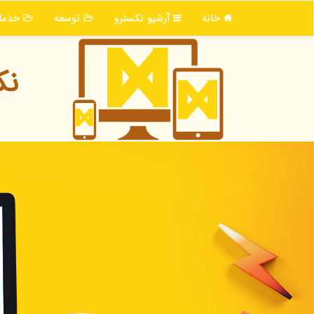
خانه
آرشیو نكسترو
توسعه
خدما
نك