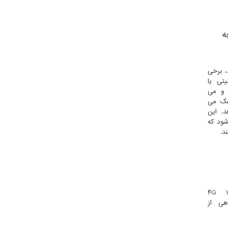
ه
، برخی
یتی یا
 و می
 هک می
. این
شود که
د.
نکسترو: موبایل آینده ردمی ۱۷ ۴G
بوهی از