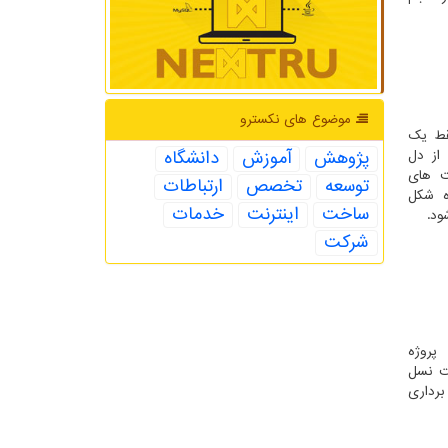
موضوع های نكسترو
قط یک
پژوهش
آموزش
دانشگاه
از دل
ت های
توسعه
تخصص
ارتباطات
ه شکل
ساخت
اینترنت
خدمات
ود.
شركت
 پروژه
ت نسل
رداری