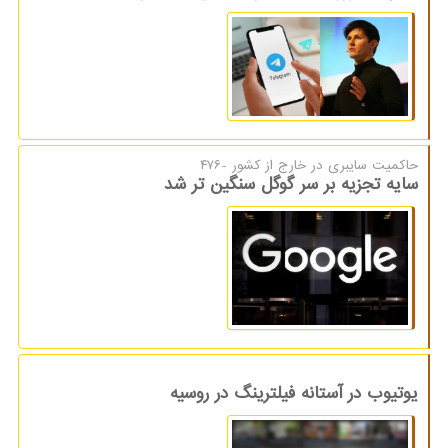
حاكمیت سایبری در خارج از كشور -۴۷۶
سایه تجزیه بر سر گوگل سنگین تر شد
یوتیوب در آستانه فیلترینگ در روسیه