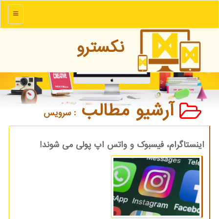
منو
نكسترو
آرشیو مطالب
: سرویس
اینستاگرام، فیسبوک و واتس اپ پولی می شوند!