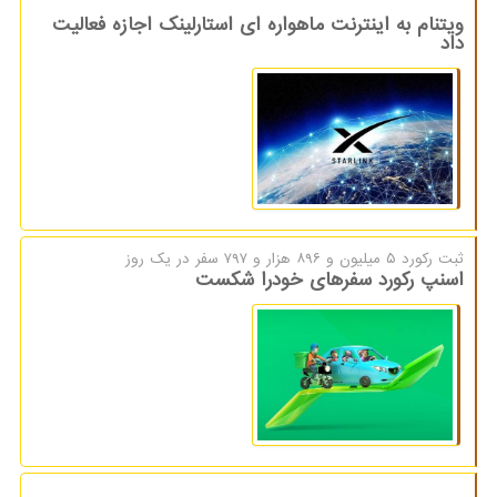
ویتنام به اینترنت ماهواره ای استارلینک اجازه فعالیت
داد
ثبت ركورد ۵ میلیون و ۸۹۶ هزار و ۷۹۷ سفر در یك روز
اسنپ رکورد سفرهای خودرا شکست