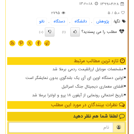
13:20:18
1399/04/28
2795
/ 5
5.0
تگها:
پژوهش
,
دانشگاه
,
دستگاه
,
نانو
مطلب را می پسندید؟
(0)
(1)
X
تازه ترین مطالب مرتبط
مشخصات موبایل ارزانقیمت ردمی برملا شد
اولین دستگاه اوپن ای آی یک بلندگوی بدون نمایشگر است
افشای معماری دیجیتال جنگ اسرائیل
تاریخ احتمالی رونمایی از آیفون ۱۸ پرو و اولترا برملا شد
نظرات بینندگان در مورد این مطلب
لطفا شما هم
نظر دهید