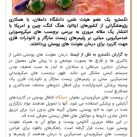
نكسترو: یك عضو هیئت علمی دانشگاه دامغان، با همكاری
پژوهشگرانی از كشورهای ایتالیا، هنگ كنگ، چین و امریكا با
انتشار یك مقاله مروری به بررسی برچسب های میكروسوزنی
ضدمیكروبی مبتنی بر پلیمرهای زیست سازگار و نانوذرات فلزی
جهت كاربرد برای درمان عفونت های پوستی پرداختند.
به گزارش نکسترو به نقل از ایسنا،
درمان عفونت های پوستی ناشی از
باکتری ها و قارچ ها بصورت موضعی و با روش های معمول در
بیماران دیابتی، سرطانی و مبتلایان به ایدز به سبب ضعیف بودن
سیستم ایمنی مشکل می باشد. ظهور برچسب های میکرونیدلی
ضدمیکربی مبتنی بر پلیمرهای زیست سازگار و نانوذرات فلزی یک
وسیله پزشکی امیدوارکننده برای انتقال داروهای مختلف ضدباکتری و
ضدقارچ است.
از برچسب های میکرونیدلی بعنوان
دستگاه
انتقال پوستی در کاربردهای
آرایشی و پزشکی استفاده می شود. آنها با تحویل هدفمند مواد بارگزاری
شده در خود به لایه پوستی، بعنوان گزینه های بدون درد برای تزریق
داخل جلدی داروها و مولکول های فعال زیستی معرفی شده اند.
در این مقاله مروری، آناتومی پوست و موانع آن به همراه عفونت
پوستی مورد بحث قرار گرفته است. راهکارهای بالقوه برای طراحی
برچسب های میکرونیدلی ضدمیکربی با درمان هدفمند از پلیمرها و