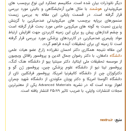
دیگر نانوذرات بیان شده است. مکانیسم عملکرد این نوع برچسب های
میکرونیدلی
هوشمند
با مثال هایی آزمایشگاهی و بالینی مورد بررسی
قرار گرفته است. در قسمت پایانی این مقاله به بررسی زیست
سنسورهای برپایه برچسب های میکرونیدلی ضدمیکربی با گزینش
پذیری نسبت به گونه های میکروبی خاص مورد بحث قرار گرفته است
و چشم اندازهای پیش رو برای این زمینه کاربردی جهت افزایش ارتباط
مواد پلیمری ضدمیکربی در کاربردهای پزشکی مورد بررسی قرار گرفته
است تا زمینه ای برای تحقیقات آینده فراهم گردد.
این مقاله نتیجه همکاری دکتر احسان نظرزاده زارع عضو هیات علمی
دانشگاه
دامغان، با دکتر رضوان جمال الدین و پروفسور رافائل ویچیون
از موسسه تحقیقات ملی ایتالیا، دکتر سینتیا ییو از دانشگاه هنک کنگ،
پروفسور لینا نیو از دانشگاه علوم پزشکی چین، پروفسور ژن گو و
دکترکوژان چن از دانشگاه کالیفرنیا امریکا، پروفسور فرانکلین تای از
دانشگاه اگوستا امریکا و دکتر پویان مکوندی از دانشگاه شهید چمران
اهواز بوده است که در نشریه Advanced Materials یکی از معتبرترین
مجلات انتشارات وایلی، با ضریب تاثیر ۲۵/۸۹ انتشار یافته است.
منبع:
nextru.ir