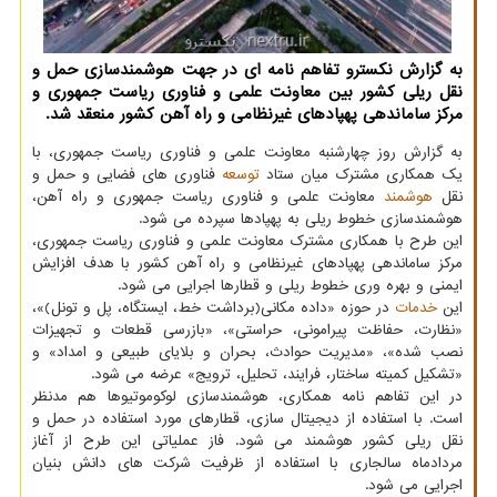
به گزارش نكسترو تفاهم نامه ای در جهت هوشمندسازی حمل و
نقل ریلی كشور بین معاونت علمی و فناوری ریاست جمهوری و
مركز ساماندهی پهپادهای غیرنظامی و راه آهن كشور منعقد شد.
به گزارش روز چهارشنبه معاونت علمی و فناوری ریاست جمهوری، با
یک همکاری مشترک میان ستاد
توسعه
فناوری های فضایی و حمل و
نقل
هوشمند
معاونت علمی و فناوری ریاست جمهوری و راه آهن،
هوشمندسازی خطوط ریلی به پهپادها سپرده می شود.
این طرح با همکاری مشترک معاونت علمی و فناوری ریاست جمهوری،
مرکز ساماندهی پهپادهای غیرنظامی و راه آهن کشور با هدف افزایش
ایمنی و بهره وری خطوط ریلی و قطارها اجرایی می شود.
این
خدمات
در حوزه «داده مکانی(برداشت خط، ایستگاه، پل و تونل)»،
«نظارت، حفاظت پیرامونی، حراستی»، «بازرسی قطعات و تجهیزات
نصب شده»، «مدیریت حوادث، بحران و بلایای طبیعی و امداد» و
«تشکیل کمیته ساختار، فرایند، تحلیل، ترویج» عرضه می شود.
در این تفاهم نامه همکاری، هوشمندسازی لوکوموتیوها هم مدنظر
است. با استفاده از دیجیتال سازی، قطارهای مورد استفاده در حمل و
نقل ریلی کشور هوشمند می شود. فاز عملیاتی این طرح از آغاز
مردادماه سالجاری با استفاده از ظرفیت شرکت های دانش بنیان
اجرایی می شود.