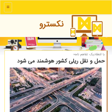
منو
نكسترو
با انعقادیك تفاهم نامه؛
حمل و نقل ریلی كشور هوشمند می شود