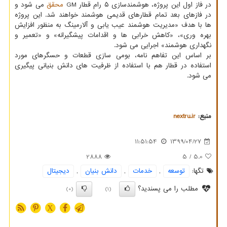
در فاز اول این پروژه، هوشمندسازی ۵ رام قطار GM
محقق
می شود و
در فازهای بعد تمام قطارهای قدیمی هوشمند خواهند شد. این پروژه
ها با هدف «مدیریت هوشمند عیب یابی و آلارمینگ به منظور افزایش
بهره وری»، «کاهش خرابی ها و اقدامات پیشگیرانه» و «تعمیر و
نگهداری هوشمند» اجرایی می شود.
بر اساس این تفاهم نامه، بومی سازی قطعات و حسگرهای مورد
استفاده در قطار هم با استفاده از ظرفیت های دانش بنیانی پیگیری
می شود.
منبع:
nextru.ir
11:51:54
1399/04/27
2888
/ 5
5.0
تگها:
توسعه
,
خدمات
,
دانش بنیان
,
دیجیتال
مطلب را می پسندید؟
(0)
(1)
X