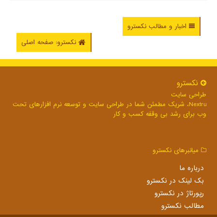
اخبار و مطالب نکسترو
نکسترو: صفحه اصلی
نكسترو
طراحی سایت
Nextru، شریک مطمئن شما در طراحی سایت و توسعه نرم افزارهای تحت
وب برای رشد بی وقفه کسب و کار
میانبرهای نكسترو
درباره ما
بک لینک در نكسترو
رپورتاژ در نكسترو
مطالب نكسترو