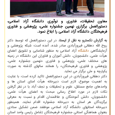
معاون تحقیقات، فناوری و نوآوری دانشگاه آزاد اسلامی،
دستورالعمل برگزاری نهمین جشنواره علمی، پژوهشی و فناوری
فرهیختگان دانشگاه آزاد اسلامی را ابلاغ نمود.
به گزارش نکسترو به نقل از ایسنا،
در این دستورالعمل که توسط دکتر
روح الله دهقانی فیروزآبادی صادر شده، آمده است: شبکه پژوهشی و
آزمایشگاهی
دانشگاه
آزاد اسلامی به منظور شناسایی و تشویق اعضای
هیأت علمی، دانشجویان، دانش آموزان و فناوران این دانشگاه در زمینه
های مختلف علمی، پژوهشی و فناوری «نهمین جشنواره علمی،
پژوهشی و فناوری فرهیختگان» را همانند سالهای گذشته به صورت
یکپارچه و ملی برگزار می نماید.
دکتر دهقانی فیروزآبادی در این دستورالعمل تاکید کرده است: با عنایت
به اهمیت موضوع، لازم است دبیرخانه هیأت امنای استان ها و
واحدهای جامع مستقل، علوم و تحقیقات و نجف آباد با در نظر گرفتن
نکات لازم در مورد اطلاع رسانی مبحث به اعضای هیأت علمی،
دانشجویان، دانش آموختگان و علاقمندان اقدام و نسبت به معرفی
برگزیدگان هر استان به دبیرخانه جشنواره اقدام نمایند. همینطور
دبیرخانه استانهای دانشگاه آزاد اسلامی موظفند ضمن تشکیل ستادی
بعنوان هماهنگی استانی جشنواره فرهیختگان (شامل رئیس واحد استان