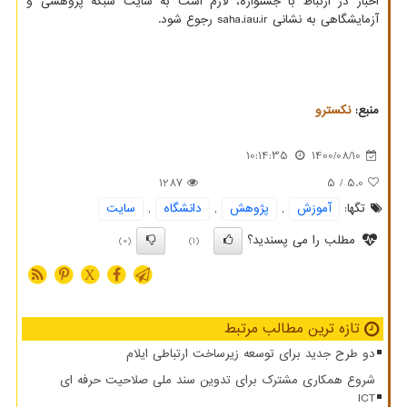
اخبار در ارتباط با جشنواره، لازم است به سایت شبکه پژوهشی و
آزمایشگاهی به نشانی saha.iau.ir رجوع شود.
منبع:
نكسترو
10:14:35
1400/08/10
1287
/ 5
5.0
تگها:
آموزش
,
پژوهش
,
دانشگاه
,
سایت
مطلب را می پسندید؟
(0)
(1)
X
تازه ترین مطالب مرتبط
دو طرح جدید برای توسعه زیرساخت ارتباطی ایلام
شروع همکاری مشترک برای تدوین سند ملی صلاحیت حرفه ای
ICT