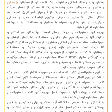
بعنوان رئیس ستاد استانی جشنواره، یک تا سه تن از معاونان
پژوهش
و فناوری یا معاونان علمی واحدها و یک تا سه تن از اعضای هیأت
علمی صاحبنظر و برجسته در هریک از گروههای آموزشی)، نسبت به
اطلاع رسانی، شناسایی و معرفی برترین تولیدات علمی و معرفی
«برگزیده در هر بخش» همراه با سوابق و مستندات به دبیرخانه
جشنواره اقدام نمایند.
برپایه این دستورالعمل، مهلت ارسال لیست برگزیدگان هر استان و
مدارک آنها به همراه فرم های داوری، مستندات، امتیازهای ایشان و
صورتجلسه ستاد هماهنگی استانی جشنواره فرهیختگان حداکثر تا تاریخ
۱۵ دیماه است. همینطور بازه زمانی بررسی مدارک و مستندات
داوطلبان شرکت در جشنواره از فروردین ماه ۱۳۹۷ تا آذرماه ۱۴۰۰ است
و برگزیدگان سالهای ۱۳۹۷ تا ۱۴۰۰ جشنواره نمی توانند بعنوان برگزیده
در همان بخش انتخاب و معرفی شوند. بدیهی است در سایر بخش ها
امکان معرفی ایشان وجود دارد.
در این دستورالعمل تاکید شده است: در صورت انتشار کتاب با هر یک
از ناشران بین المللی معتبر مانند Elsevier و Springer لازم است اصل
کتاب به همراه فرم داوری برای دبیرخانه جشنواره فرستاده شود.
دبیرخانه جشنواره صرفا آثاری را در داوری نهایی منظور خواهد نمود که
مستندات و پرونده آنها به صورت کامل برپایه آئین نامه و دستورالعمل
های جشنواره ارسال شده باشد.
به گزارش روابط عمومی دانشگاه آزاد اسلامی، برای دسترسی به فایل
پرسش نامه ها، دستورالعمل ها، فرم های ارزیابی و سایر اطلاعات و