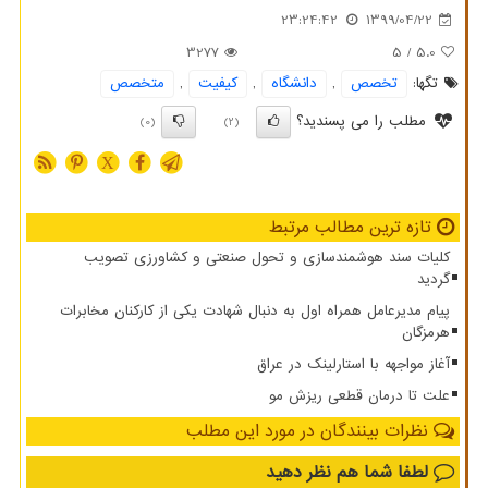
23:24:42
1399/04/22
3277
/ 5
5.0
تگها:
تخصص
,
دانشگاه
,
كیفیت
,
متخصص
مطلب را می پسندید؟
(0)
(2)
X
تازه ترین مطالب مرتبط
کلیات سند هوشمندسازی و تحول صنعتی و کشاورزی تصویب
گردید
پیام مدیرعامل همراه اول به دنبال شهادت یکی از کارکنان مخابرات
هرمزگان
آغاز مواجهه با استارلینک در عراق
علت تا درمان قطعی ریزش مو
نظرات بینندگان در مورد این مطلب
لطفا شما هم
نظر دهید