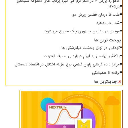
ماهواره پارس 2 در مدار قرار می گیرد پرتاب های منظومه سلیمانی
در1405
علت تا درمان قطعی ریزش مو
شما نظر بدهید
موبایل در مدارس جمهوری چک ممنوع می شود
پربحث ترین ها
کودکان در تونل وحشت فیلترشکن ها
واکنش ایرانسل به ابهام درباره ی مصرف اینترنت
مراکز داده قربانی پنهان قطعی برق هزینه اختلال در اقتصاد دیجیتال
برنامه B همیشگی
جدیدترین ها