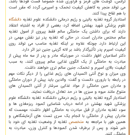
ترانس، گوشت های قرمز و فرآوری شده خصوصاً فست فودها باشد،
می تواند منجر به کاهش کیفیت تخمک و اسپرمی گردد که مقرر است
با هم لقاح پیدا کنند.
استادیار گروه تغذیه بالینی و رژیم درمانی دانشکده علوم تغذیه
دانشگاه
علوم پزشکی شهید بهشتی اضافه کرد: بعضی از افراد به اشتباه اعتقاد
دارند که برای داشتن یک حاملگی سالم فقط پیروی از اصول تغذیه
سالم مختص مادران است. در حالی که تغذیه پدر نیز نقش مهمی در
این ارتباط دارد. چونکه علاوه بر اینکه تغذیه مناسب می تواند روی
کیفیت اسپرم پدر تأثیرگذار باشد بر لانه گزینی جنین نیز اثر دارد.
دکتر اسلامیان اظهار داشت: در صورتیکه مادر و پدر از سه ماه پیش از
مبادرت به حاملگی از یک الگوی غذایی سالم پیروی کنند، به سبب
کیفیت بالای اسپرم و تخمک، جنین سالم تری خواهند داشت.
وی میزان و نوع آنتی اکسیدان های رژیم غذایی را از دیگر نکات مهم
در رابطه با باروری دانست و گفت: والدین باید پیش از دوران حاملگی
و مادران حین حاملگی از مواد غذایی سرشار از آنتی اکسیدان های
متنوع مانند میوه و سبزی ها در حد تعادل دریافت نمایند.
استادیار گروه تغذیه بالینی و رژیم درمانی دانشکده تغذیه دانشگاه علوم
پزشکی شهید بهشتی در ادامه درباب شناسایی کمبود ریزمغذی ها و
سوء تغذیه مادران از قبل مبادرت به حاملگی اظهار داشت: مهمست که
مادران پیش از حاملگی با انجام یک سری تست های آزمایشگاهی و
همین طور با مراجعه به
متخصص
تغذیه از وضعیت تغذیه ای خود با
خبر شوند و پس از برطرف شدن کمبودها و کنترل وزن، مبادرت به
حاملگی کنند.