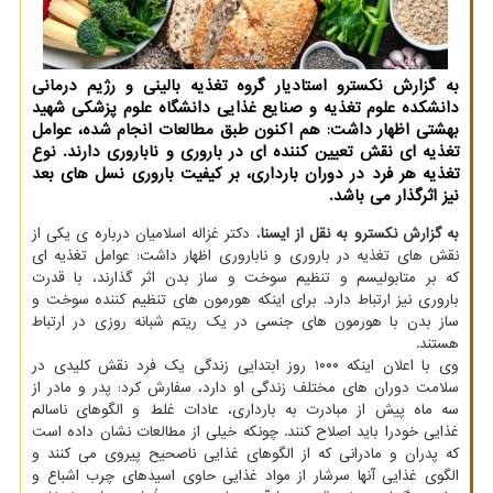
به گزارش نكسترو استادیار گروه تغذیه بالینی و رژیم درمانی
دانشكده علوم تغذیه و صنایع غذایی دانشگاه علوم پزشكی شهید
بهشتی اظهار داشت: هم اكنون طبق مطالعات انجام شده، عوامل
تغذیه ای نقش تعیین كننده ای در باروری و ناباروری دارند. نوع
تغذیه هر فرد در دوران بارداری، بر كیفیت باروری نسل های بعد
نیز اثرگذار می باشد.
به گزارش نکسترو به نقل از ایسنا
، دکتر غزاله اسلامیان درباره ی یکی از
نقش های تغذیه در باروری و ناباروری اظهار داشت: عوامل تغذیه ای
که بر متابولیسم و تنظیم سوخت و ساز بدن اثر گذارند، با قدرت
باروری نیز ارتباط دارد. برای اینکه هورمون های تنظیم کننده سوخت و
ساز بدن با هورمون های جنسی در یک ریتم شبانه روزی در ارتباط
هستند.
وی با اعلان اینکه ۱۰۰۰ روز ابتدایی زندگی یک فرد نقش کلیدی در
سلامت دوران های مختلف زندگی او دارد، سفارش کرد: پدر و مادر از
سه ماه پیش از مبادرت به بارداری، عادات غلط و الگوهای ناسالم
غذایی خودرا باید اصلاح کنند. چونکه خیلی از مطالعات نشان داده است
که پدران و مادرانی که از الگوهای غذایی ناصحیح پیروی می کنند و
الگوی غذایی آنها سرشار از مواد غذایی حاوی اسیدهای چرب اشباع و