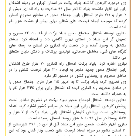
وی درمورد کارهای گذشته بنیاد برکت در استان تهران در زمینه اشتغال
زایی نیز اظهار داشت: بنیاد تا آخر سال ۹۹ مبادرت به راه اندازی بیش از
۲ هزار و ۷۰۰ طرح اشتغال زایی اجتماع محور در مناطق محروم استان
کرده که موجب ایجاد فرصت های شغلی برای بیش از هشت هزار نفر
شده است.
معاون توسعه اشتغال اجتماع محور بنیاد برکت از فعالیت ۲۴ مجری و
تسهیل گر این بنیاد در استان تهران آگاهی داد و اضافه کرد: بیشتر
مشاغل به وجود آمده و در دست راه اندازی در استان به رسته های
کارگاه های فنی، مشاغل خدماتی، تولیدی پوشاک و دانش بنیان متعلق
می باشد.
نیازی اشاره کرد: بنیاد برکت امسال راه اندازی ۷۰ هزار طرح اشتغال
زایی اجتماع محور جدید منجر به ایجاد ۲۱۰ هزار فرصت شغلی را در
مناطق محروم و روستایی کشور در دستور کار دارد.
وی تصریح کرد: بنیاد برکت تا به امروز ۱۱۵ هزار طرح اجتماع محور را
در مناطق محروم راه اندازی کرده که اشتغال زایی برای ۳۴۵ هزار نفر را
به همراه داشته است.
معاون توسعه اشتغال اجتماع محور بنیاد برکت در تشریح مناطق تحت
پوشش کارهای اشتغال زایی این بنیاد در سراسر کشور اشاره کرد: تعداد
روستاهای تحت پوشش کارهای اشتغال زایی بنیاد برکت از ۷ هزار و
۵۷۵ روستا در سال ۹۹ به ۸ هزار روستا امسال رسیده است.
نیازی اظهار داشت: همین طور این بنیاد قبل از این در ۲۷۶ شهرستان از
۳۱ استان کشور در حوزه ایجاد فرصت های کسب وکار فعال بود که این