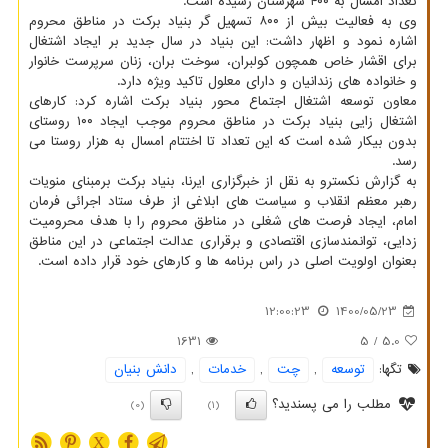
تعداد امسال به ۴۰۰ شهرستان رسیده است.
وی به فعالیت بیش از ۸۰۰ تسهیل گر بنیاد برکت در مناطق محروم
اشاره نمود و اظهار داشت: این بنیاد در سال جدید بر ایجاد اشتغال
برای اقشار خاص همچون کولبران، سوخت بران، زنان سرپرست خانوار
و خانواده های زندانیان و دارای معلول تاکید ویژه دارد.
معاون توسعه اشتغال اجتماع محور بنیاد برکت اشاره کرد: کارهای
اشتغال زایی بنیاد برکت در مناطق محروم موجب ایجاد ۱۰۰ روستای
بدون بیکار شده است که این تعداد تا اختتام امسال به هزار روستا می
رسد.
به گزارش نکسترو به نقل از خبرگزاری ایرنا، بنیاد برکت برمبنای منویات
رهبر معظم انقلاب و سیاست های ابلاغی از طرف ستاد اجرائی فرمان
امام، ایجاد فرصت های شغلی در مناطق محروم را با هدف محرومیت
زدایی، توانمندسازی اقتصادی و برقراری عدالت اجتماعی در این مناطق
بعنوان اولویت اصلی در راس برنامه ها و کارهای خود قرار داده است.
12:00:23
1400/05/23
1631
/ 5
5.0
تگها:
توسعه
,
چت
,
خدمات
,
دانش بنیان
مطلب را می پسندید؟
(0)
(1)
X