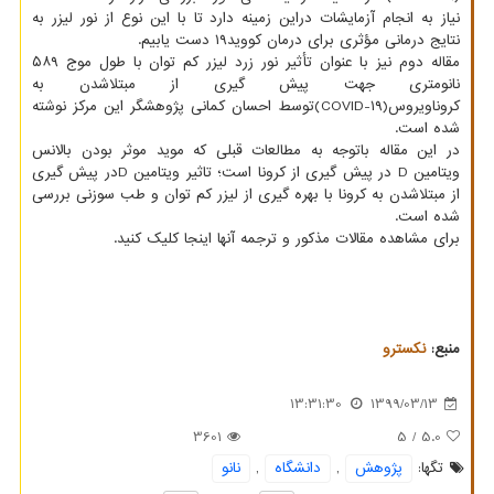
نیاز به انجام آزمایشات دراین زمینه دارد تا با این نوع از نور لیزر به
نتایج درمانی مؤثری برای درمان کووید۱۹ دست یابیم.
مقاله دوم نیز با عنوان تأثیر نور زرد لیزر کم توان با طول موج ۵۸۹
نانومتری جهت پیش گیری از مبتلاشدن به
کروناویروس(COVID-۱۹)توسط احسان کمانی پژوهشگر این مرکز نوشته
شده است.
در این مقاله باتوجه به مطالعات قبلی که موید موثر بودن بالانس
ویتامین D در پیش گیری از کرونا است؛ تاثیر ویتامین Dدر پیش گیری
از مبتلاشدن به کرونا با بهره گیری از لیزر کم توان و طب سوزنی بررسی
شده است.
برای مشاهده مقالات مذکور و ترجمه آنها اینجا کلیک کنید.
منبع:
نكسترو
13:31:30
1399/03/13
3601
/ 5
5.0
تگها:
پژوهش
,
دانشگاه
,
نانو