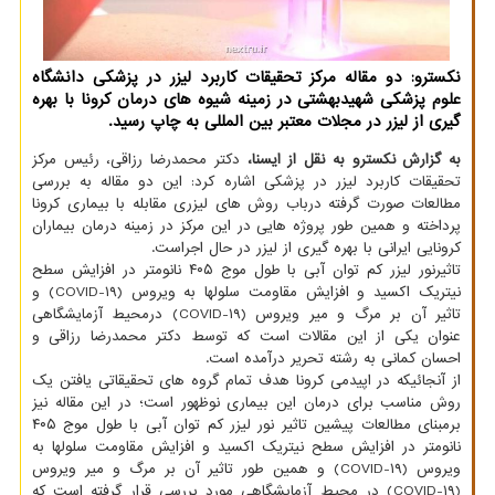
نكسترو: دو مقاله مركز تحقیقات كاربرد لیزر در پزشكی دانشگاه
علوم پزشكی شهیدبهشتی در زمینه شیوه های درمان كرونا با بهره
گیری از لیزر در مجلات معتبر بین المللی به چاپ رسید.
به گزارش نکسترو به نقل از ایسنا،
دکتر محمدرضا رزاقی، رئیس مرکز
تحقیقات کاربرد لیزر در پزشکی اشاره کرد: این دو مقاله به بررسی
مطالعات صورت گرفته درباب روش های لیزری مقابله با بیماری کرونا
پرداخته و همین طور پروژه هایی در این مرکز در زمینه درمان بیماران
کرونایی ایرانی با بهره گیری از لیزر در حال اجراست.
تاثیرنور لیزر کم توان آبی با طول موج ۴۰۵ نانومتر در افزایش سطح
نیتریک اکسید و افزایش مقاومت سلولها به ویروس (COVID-۱۹) و
تاثیر آن بر مرگ و میر ویروس (COVID-۱۹) درمحیط آزمایشگاهی
عنوان یکی از این مقالات است که توسط دکتر محمدرضا رزاقی و
احسان کمانی به رشته تحریر درآمده است.
از آنجائیکه در اپیدمی کرونا هدف تمام گروه های تحقیقاتی یافتن یک
روش مناسب برای درمان این بیماری نوظهور است؛ در این مقاله نیز
برمبنای مطالعات پیشین تاثیر نور لیزر کم توان آبی با طول موج ۴۰۵
نانومتر در افزایش سطح نیتریک اکسید و افزایش مقاومت سلولها به
ویروس (COVID-۱۹) و همین طور تاثیر آن بر مرگ و میر ویروس
(COVID-۱۹) در محیط آزمایشگاهی مورد بررسی قرار گرفته است که