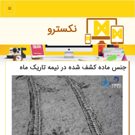
منو
نكسترو
جنس ماده كشف شده در نیمه تاریك ماه