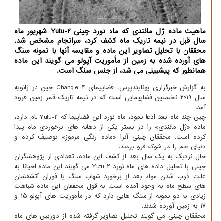
ماهیت ماده ژل مانندی كه ماه نورد چینی Yutu-۲ شهریور ماه
سال قبل در نیمه تاریك ماه كشف كرد، سرانجام مشخص شد.
محققان با تحلیل تصاویر این ماده و مقایسه آنها با نمونه سنگ
های آورده شده به زمین از مأموریت آپولو می گویند این ماده
همانطور كه پیشبینی می شد، از جنس سنگ است.
به گزارش خبرگزاری یونایتدپرس، فضاپیمای Chang'e ۴ چین در ژانویه
سال ۲۰۱۹ نخستین فضاپیمایی است که در نیمه تاریک قمر زمین فرود
آمد.
چین چند ماه بعد ادعا نمود، ماه نورد این فضاپیما که Yutu-۲ نام دارد،
ماده «ژل مانندی» را در بستر یکی از دهانه های برخوردی ماه پیدا
کرده است. محققان چینی آنرا «ماده رنگی مرموز» توصیف کرده و
دنیای علم را در شوک فرو بردند.
حال نزدیک به یک سال بعد از کشف این ماده، تعدادی از پژوهشگران
چینی با تحلیل داده های ماه نورد Yutu-۲ می گویند این ماده احیانا به
علت ذوب شدن مواد بعد از برخورد شهاب سنگ یا فوران آتشفشان
های سطح ماه به وجود آمده است. به قول محققان این ماده شباهت
زیادی به دو نمونه از سنگ هایی دارد که در مأموریت های آپولو ۱۵ و
۱۷ به زمین آورده شدند.
محققان چینی می گویند تحلیل تصاویر گرفته شده از دوربین های ماه