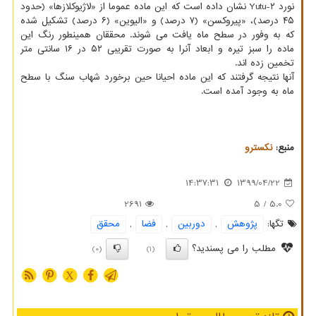
نورد Yutu-۲ نشان داده است که این ماده عموما از «لاژیوکلازها» (حدود
۴۵ درصد)، «پیروکسن» (۷ درصد) و «الیوین» (۶ درصد) تشکیل شده
که به وفور در سطح ماه یافت می شوند. محققان همینطور رنگ این
ماده را سبز تیره و ابعاد آنرا به صورت تقریبی ۵۲ در ۱۶ سانتی متر
تخمین زده اند.
آنها نتیجه گرفتند که این ماده احیانا حین برخورد شهاب سنگ با سطح
ماه به وجود آمده است.
منبع:
نكسترو
14:37:31
1399/04/22
2691
/ 5
5.0
تگها:
پژوهش
,
دوربین
,
فضا
,
محقق
مطلب را می پسندید؟
(0)
(1)
X