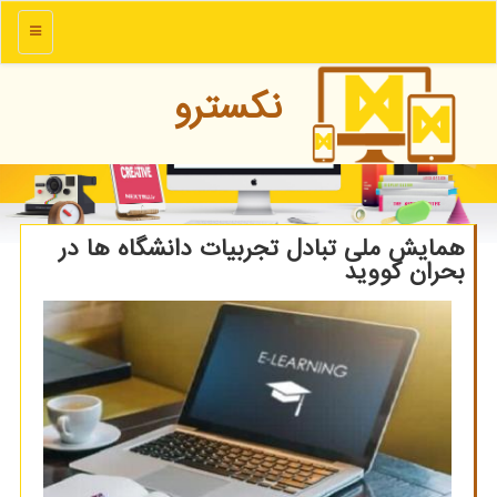
منو
نكسترو
همایش ملی تبادل تجربیات دانشگاه ها در
بحران كووید