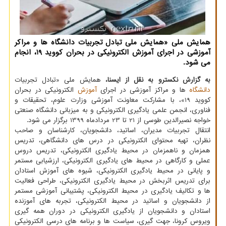
همایش ملی «همایش ملی تبادل تجربیات دانشگاه ها و مراكر
آموزشی در اجرای آموزش الكترونیكی در بحران كووید 19، انجام
می شود.
به گزارش نکسترو به نقل از ایسنا،
همایش ملی «تبادل تجربیات
دانشگاه
ها و مراکز آموزشی در اجرای
آموزش
الکترونیکی در بحران
کووید 19»، با مشارکت معاونت آموزشی وزارت علوم، تحقیقات و
فناوری، انجمن علمی یادگیری الکترونیکی و به میزبانی دانشگاه صنعتی
خواجه نصیرالدین طوسی از 21 تا 23 مردادماه 1399 برگزار می شود.
انتقال تجربیات مدیران، اساتید، دانشجویان، کارشناسان و صاحب
نظران، تهیه محتوای الکترونیکی در درس های دانشگاهی، تدریس
همزمان و ناهمزمان در محیط یادگیری الکترونیکی، تدریس دروس
عملی و کارگاهی در محیط های یادگیری الکترونیکی، ارزشیابی مستمر
و پایانی در محیط یادگیری الکترونیکی، شیوه های آموزش استادان
برای تدریس اثربخش در محیط یادگیری الکترونیکی، طراحی فعالیت
ها و تکالیف یادگیری در محیط الکترونیکی، پشتیبانی آموزشی مستمر
از دانشجویان و اساتید در محیط الکترونیکی، تجربه های آموزنده
استادان و دانشجویان از یادگیری الکترونیکی در دوران همه گیری
ویروس کرونا، جهت گیری، سیاست ها و برنامه های درسی الکترونیکی