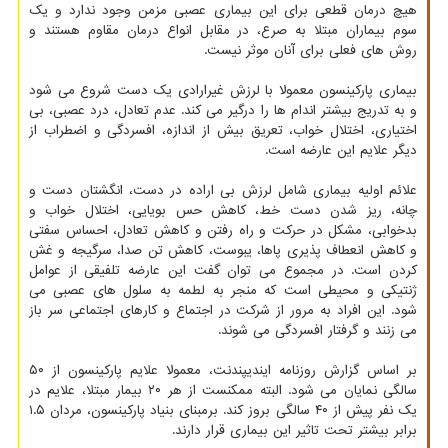
هیچ درمان قطعی برای این بیماری عصبی مزمن وجود ندارد و یک
سوم بیماران مبتلا به صرع، در مقابل انواع درمان مقاوم هستند و
روش های فعلی برای آنان موثر نیست.
بیماری پارکینسون معمولا با لرزش غیرارادی یک دست شروع می شود
و به تدریج بیشتر اندام ها را درگیر می کند. عدم تعادل، درد عصبی، بی
اختیاری، اختلال خواب، تعریق بیش از اندازه، افسردگی و اضطراب از
دیگر علایم این عارضه است.
علائم اولیه بیماری شامل لرزش بی اراده در دست، انگشتان دست و
چانه، ریز شدن دست خط، کاهش حس بویایی، اختلال خواب و
بدخوابی، مشکل در حرکت و راه رفتن و کاهش تعادل، احساس سفتی
و کاهش انعطاف پذیری پاها، یبوست، کاهش تن صدا، سرگیجه و غش
کردن است. در مجموع می توان گفت این عارضه تلفیقی از عوامل
ژنتیکی و محیطی است که منجر به لطمه به سلول های عصبی می
شود. این افراد به مرور از شرکت در اجتماع و کارهای اجتماعی سر باز
می زنند و گرفتار افسردگی می شوند.
بر اساس گزارش روزنامه ایندیپندنت، معمولا علایم پارکینسون از ۵۰
سالگی نمایان می شود. البته ممکنست از هر ۲۰ بیمار مبتلا، علایم در
یک نفر پیش از ۴۰ سالگی بروز کند. برمبنای بنیاد پارکینسون، مردان ۱.۵
برابر بیشتر تحت تاثیر این بیماری قرار دارند.