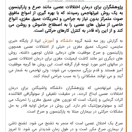
پژوهشگران برای درمان اختلالات عصبی مانند صرع و پارکینسون
به یک روش غیرتهاجمی رسیدند که با بهره گیری از امواج مافوق
صوت متمرکز بدون نیاز به جراحی و تحریکات عمیق مغزی، انواع
خاصی از سلول های عصبی را به اصطلاح خاموش و روشن می
کند و از این راه قادر به کنترل کارهای حرکتی است.
به گزارش روز سه شنبه گروه
دانشگاه
و
آموزش
ایرنا از پایگاه خبری
ساینس، تحریک عمیق مغزی در خیلی از اختلالات عصبی همچون
پارکینسون و صرع موفقیت های درمانی شایان توجهی داشته، روش
های دیگری نیز مانند کاشت ایمپلنت مغزی برای درمان اختلالات عصبی
در سالهای اخیر مورد توجه قرار گرفته است. این روش ها گرچه موفقیت
آمیز هستند و قدم بزرگی محسوب می شوند؛ ولی تهاجمی به شمار می
آیند و می توانند مشکلاتی را به سبب جراحی ایجاد کنند.
روش غیرتهاجمی که پژوهشگران دانشگاه واشینگتن برای درمان
اختلالات عصبی ابداع کردند، در حقیقت تلفیقی از سونوگرافی القاکننده
اثرات گرمایی و ژنتیک است که نورون های عمیق مغزی را تحریک می
کند و سونوترموژنتیک نام دارد. این روش در مراحل اولیه قادر به حل
مشکلات حرکتی در بیماران مبتلا به پارکینسون و صرع است.
صرع یک اختلال عصبی است که منجر به تشنج می شود. تشنج ناشی
از بیماری صرع مکرر است و در طول زمان شدیدتر می شود. تا امروز