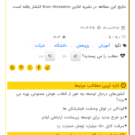
نتایج این مطالعه در نشریه انلاین Brain Stimulation انتشار یافته است.
12:04:45
1400/03/12
1604
/ 5
5.0
تگها:
آموزش
,
پژوهش
,
دانشگاه
,
شركت
مطلب را می پسندید؟
(0)
(1)
X
تازه ترین مطالب مرتبط
کشورهای درحال توسعه چه طور از انقلاب هوش مصنوعی بهره می
برند؟
کودکان در تونل وحشت فیلترشکن ها
دو طرح جدید برای توسعه زیرساخت ارتباطی ایلام
سرقت کابل 150 میلیارد تومان خسارت زد