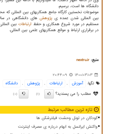
وی در ادامه اظهار داشت: ما امیدواریم با ادامه این مسیر، 
دانشگاه ها است، برسیم.
موضوعات نخستین کارگاه جامع همکاریهای بین المللی که مح
بین المللی شدن عمده ی
پژوهش
های دانشگاهی در سالهای
مستقیم در مورد شروع همکاری و حفظ
ارتباطات
بین المللی
در برقراری ارتباط و موانع همکاریهای علمی بین المللی.
منبع:
nextru.ir
20:44:09
1400/03/03
تگها:
آموزش
,
ارتباطات
,
پژوهش
,
دانشگاه
مطلب را می پسندید؟
(0)
(1)
تازه ترین مطالب مرتبط
کودکان در تونل وحشت فیلترشکن ها
واکنش ایرانسل به ابهام درباره ی مصرف اینترنت