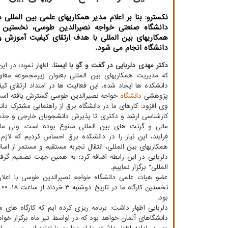
نکسترو: بنا بر اعلام مدیر همکاریهای علمی بین المللی 
دانشگاه صنعتی خواجه نصیرالدین طوسی، نخستین ک
همکاریهای بین المللی با هدف ارتقای کیفیت آموزش 
دانشگاه انجام می شود.
دکتر مهدی دلربایی در گفت و گو با ایسنا
، اظهار نمود: در ا
که مدیریت همکاریهای بین المللی بعنوان زیرمجموعه معاو
دانشکده ها ایجاد شده، این فعالیت ها در امتداد ارتقای ک
پژوهشی
دانشگاه
خواجه نصیرالدین طوسی گسترش یافته اس
وی افزود: کارهای ما در دانشگاه برق از راهنمایی مشترک دا
کارشناسی ارشد و دکتری تا پذیرش دانشجویان خارجی و ج
مالی و گرنت های بین المللی متنوع بوده است. ولی م
فرایند، این نیاز را در دانشکده برق احساس کردیم که لاز
همکاریهای بین المللی، انتقال تجربه مستقیم و مستمر از اساتید
دلربایی در این رابطه اضافه کرد: به همین جهت تصمیم گرف
المللی" برگزار نماییم.
عضو هیات علمی دانشگاه خواجه نصیرالدین طوسی با اعلان ا
بود.
دلربایی اظهار داشت: برنامه ریزی کرده ایم که کارگاه های م
دانشگاهای آلمان خواهد بود که در اواسط تیر ماه برگزار خواد