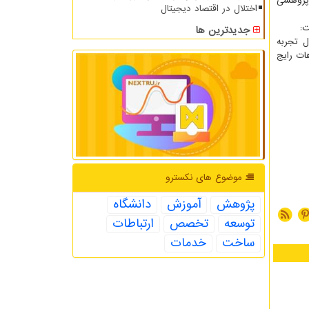
 پژوهشی
اختلال در اقتصاد دیجیتال
ت:
جدیدترین ها
ل تجربه
ات رایج
موضوع های نكسترو
پژوهش
آموزش
دانشگاه
توسعه
تخصص
ارتباطات
ساخت
خدمات