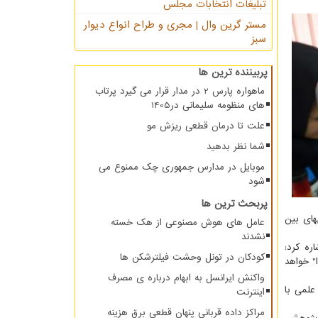
تبلیغات انتخابات مجلس
مستر گرین وال | مجری و طراح انواع دیوار
سبز
پربیننده ترین ها
ماهواره پارس 2 در مدار قرار می گیرد پرتاب
های منظومه سلیمانی در1405
علت تا درمان قطعی ریزش مو
شما نظر بدهید
موبایل در مدارس جمهوری چک ممنوع می
شود
پربحث ترین ها
های بین
عامل های هوش مصنوعی از هک خسته
نشدند
ره کرد:
کودکان در تونل وحشت فیلترشکن ها
 کانادا" خواهد
واکنش ایرانسل به ابهام درباره ی مصرف
علمی با
اینترنت
مراکز داده قربانی پنهان قطعی برق هزینه