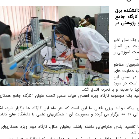
دانشکده برق
ارگاه جامع
و پژوهش در
ین یک سال اخیر
نت بین الملل
یفیت آموزشی و
ت.
نشجویان مقاطع
ذب حمایت های
ا در ضمن این
م است در مورد
 با سابقه و با تجربه اتفاق افتد.
تیم یک مجموعه کارگاه ویژه اعضای هیات علمی تحت عنوان "کارگاه جامع همکاری
ینکه برنامه ریزی فعلی ما این است که هر ماه این کارگاه ها برگزار شود، اشا
نخستین کارگاه ما در تاریخ دوشنبه ۳ خرداد از ساعت ۱۸: ۰۰ الی ۲۰: ۰۰ برگزار می گردد و محوریت آن " همکاریهای علمی با دانشگاه های
ا تقسیم بندی جغرافیایی داشته باشند. بعنوان مثال، کارگاه دوم ویژه همکاریهای 
 شد.