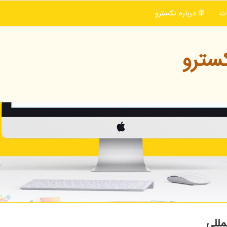
ت
درباره نكسترو
سترو
مللی