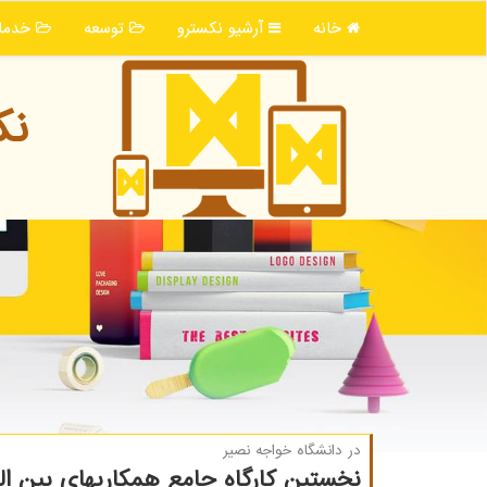
خانه
آرشیو نكسترو
توسعه
خدما
نك
در دانشگاه خواجه نصیر
نخستین كارگاه جامع همكاریهای بین ال