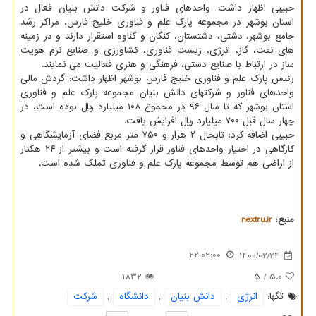
حبیبی اظهار داشت: واحدهای فناور و شرکت دانش بنیان فعال در
استان بوشهر در مجموعه پارک علم و فناوری خلیج فارس، مراکز رشد
جامع بوشهر، دشتی، دشتستان، کنگان و گناوه استقرار دارند و در زمینه
‎های نفت، گاز، انرژی، زیست فناوری، کشاورزی و صنایع نرم هویت
ساز در ارتباط با صنایع دستی، فرهنگی و هنری فعالیت می نمایند.
رئیس پارک علم و فناوری خلیج فارس بوشهر اظهار داشت: گردش مالی
واحدهای فناور و شرکتهای دانش بنیان مجموعه پارک علم و فناوری
استان بوشهر که تا سال ۹۶ در مجموع ۱۰۸ میلیارد ریال بوده است، در
چهار سال قبل ۷۰۰ میلیارد ریال افزایش یافت.
حبیبی اضافه کرد: تابحال ۲ هزار و ۷۵۰ متر مربع فضای آزمایشگاهی و
کارگاهی در اختیار واحدهای فناور قرار گرفته است و بیشتر از ۲۴ هکتار
از اراضی هم توسط مجموعه پارک علم و فناوری تملک شده است.
منبع:
nextru.ir
22:02:00
1400/02/24
1832
/ 5
5.0
تگها:
انرژی
,
دانش بنیان
,
دانشگاه
,
شركت