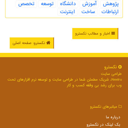
پژوهش
آموزش
دانشگاه
توسعه
تخصص
ارتباطات
ساخت
اینترنت
اخبار و مطالب نکسترو
نکسترو: صفحه اصلی
نكسترو
طراحی سایت
Nextru، شریک مطمئن شما در طراحی سایت و توسعه نرم افزارهای تحت
وب برای رشد بی وقفه کسب و کار
میانبرهای نكسترو
درباره ما
بک لینک در نكسترو