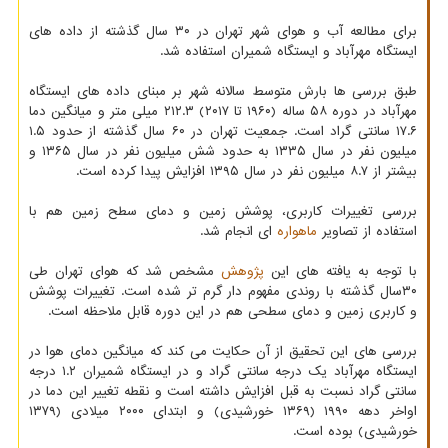
برای مطالعه آب و هوای شهر تهران در ۳۰ سال گذشته از داده های
ایستگاه مهرآباد و ایستگاه شمیران استفاده شد.
طبق بررسی ها بارش متوسط سالانه شهر بر مبنای داده های ایستگاه
مهرآباد در دوره ۵۸ ساله (۱۹۶۰ تا ۲۰۱۷) ۲۱۲.۳ میلی متر و میانگین دما
۱۷.۶ سانتی گراد است. جمعیت تهران در ۶۰ سال گذشته از حدود ۱.۵
میلیون نفر در سال ۱۳۳۵ به حدود شش میلیون نفر در سال ۱۳۶۵ و
بیشتر از ۸.۷ میلیون نفر در سال ۱۳۹۵ افزایش پیدا کرده است.
بررسی تغییرات کاربری، پوشش زمین و دمای سطح زمین هم با
استفاده از تصاویر
ماهواره
ای انجام شد.
با توجه به یافته های این
پژوهش
مشخص شد که هوای تهران طی
۳۰سال گذشته با روندی مفهوم دار گرم تر شده است. تغییرات پوشش
و کاربری زمین و دمای سطحی هم در این دوره قابل ملاحظه است.
بررسی های این تحقیق از آن حکایت می کند که میانگین دمای هوا در
ایستگاه مهرآباد یک درجه سانتی گراد و در ایستگاه شمیران ۱.۲ درجه
سانتی گراد نسبت به قبل افزایش داشته است و نقطه تغییر این دما در
اواخر دهه ۱۹۹۰ (۱۳۶۹ خورشیدی) و ابتدای ۲۰۰۰ میلادی (۱۳۷۹
خورشیدی) بوده است.