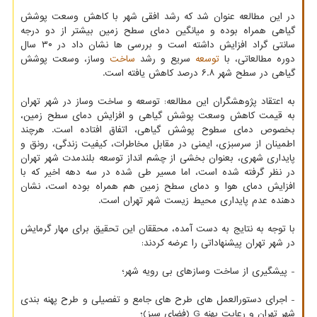
در این مطالعه عنوان شد که رشد افقی شهر با کاهش وسعت پوشش
گیاهی همراه بوده و میانگین دمای سطح زمین بیشتر از دو درجه
سانتی گراد افزایش داشته است و بررسی ها نشان داد در ۳۰ سال
دوره مطالعاتی، با
توسعه
سریع و رشد
ساخت
وساز، وسعت پوشش
گیاهی در سطح شهر ۶.۸ درصد کاهش یافته است.
به اعتقاد پژوهشگران این مطالعه: توسعه و ساخت وساز در شهر تهران
به قیمت کاهش وسعت پوشش گیاهی و افزایش دمای سطح زمین،
بخصوص دمای سطوح پوشش گیاهی، اتفاق افتاده است. هرچند
اطمینان از سرسبزی، ایمنی در مقابل مخاطرات، کیفیت زندگی، رونق و
پایداری شهری، بعنوان بخشی از چشم انداز توسعه بلندمدت شهر تهران
در نظر گرفته شده است، اما مسیر طی شده در سه دهه اخیر که با
افزایش دمای هوا و دمای سطح زمین هم همراه بوده است، نشان
دهنده عدم پایداری محیط زیست شهر تهران است.
با توجه به نتایج به دست آمده، محققان این تحقیق برای مهار گرمایش
در شهر تهران پیشنهاداتی را عرضه کردند:
- پیشگیری از ساخت وسازهای بی رویه شهر؛
- اجرای دستورالعمل های طرح های جامع و تفصیلی و طرح پهنه بندی
شهر تهران و رعایت پهنه G (فضای سبز)؛