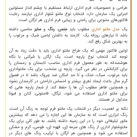
طراحی و خصوصیات فرم اداری ارتباط مستقیم با چشم انداز مسئولین
اجرایی یک سازمان دارد. انتخاب نوع مانتو شلوار اداری نیازمند رعایت
فاکتورهای متنوعی برای راحتی و زیبایی فرم اداری هر ارگان است.
یک
مدل مانتو اداری
مطلوب باید
جنس
،
رنگ
و
سایز
مناسبی داشته
باشد تا نیازهای روزانه یک کارمند به داشتن لباسی شیک و مرغوب را
به بهترین شکل رفع کند.
اولین فاکتور مهمی که یک طراح مانتو اداری باید با دقت زیاد به آن
توجه کند انتخاب نوع پارچه است. یک ارگان یا شرکتی با نگاه
هوشمندانه به طور معمول فرم اداری مناسب تابستان و زمستان را
برای کارکنانش در نظر می گیرد. پارچه ی منتخب برای یک مانتواداری
باید مرغوب، سبک، خنک و تا حد امکان ضد چروک باشد تا در فصول
گرم سال باعث ایجاد تعرق بیشتر و احساس ناراحتی در کارمندان نشود
و همچنین ظاهر مطلوب آن ها را حفظ کند. از شمار پارچه هایی که
برای مانتو اداری استفاده می شود، ترگال، فاستونی، کتان و فیونا
متداول تر هستند.
نکته پر اهمیت دیگر در انتخاب یک مانتو فرم توجه به رنگ آن است.
رنگ ابزاری است که به سازمان ها این اجازه را می دهد که بیشترین
مانور تبلیغاتی خود را در این زمینه داشته باشند. به طور کلی برای یک
مانتوشلوار اداری از رنگ های سرمه ای، قهوه ای، طوسی، کرم و مشکی
استفاده می شود و همچنین هر ارگان با ترکیب رنگ های دیگر در