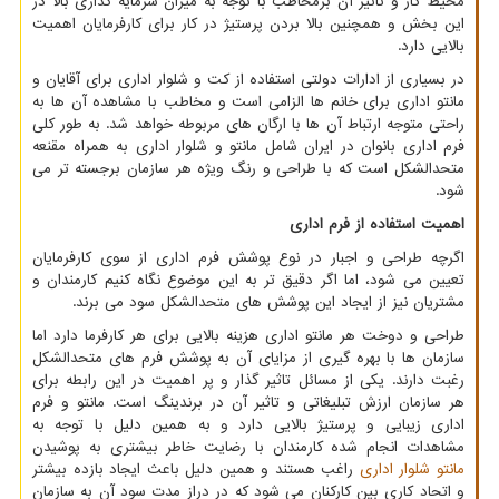
محیط کار و تاثیر آن برمخاطب با توجه به میزان سرمایه گذاری بالا در
این بخش و همچنین بالا بردن پرستیژ در کار برای کارفرمایان اهمیت
بالایی دارد.
در بسیاری از ادارات دولتی استفاده از کت و شلوار اداری برای آقایان و
مانتو اداری برای خانم ها الزامی است و مخاطب با مشاهده آن ها به
راحتی متوجه ارتباط آن ها با ارگان های مربوطه خواهد شد. به طور کلی
فرم اداری بانوان در ایران شامل مانتو و شلوار اداری به همراه مقنعه
متحدالشکل است که با طراحی و رنگ ویژه هر سازمان برجسته تر می
شود.
اهمیت استفاده از فرم اداری
اگرچه طراحی و اجبار در نوع پوشش فرم اداری از سوی کارفرمایان
تعیین می شود، اما اگر دقیق تر به این موضوع نگاه کنیم کارمندان و
مشتریان نیز از ایجاد این پوشش های متحدالشکل سود می برند.
طراحی و دوخت هر مانتو اداری هزینه بالایی برای هر کارفرما دارد اما
سازمان ها با بهره گیری از مزایای آن به پوشش فرم های متحدالشکل
رغبت دارند. یکی از مسائل تاثیر گذار و پر اهمیت در این رابطه برای
هر سازمان ارزش تبلیغاتی و تاثیر آن در برندینگ است. مانتو و فرم
اداری زیبایی و پرستیژ بالایی دارد و به همین دلیل با توجه به
مشاهدات انجام شده کارمندان با رضایت خاطر بیشتری به پوشیدن
مانتو شلوار اداری
راغب هستند و همین دلیل باعث ایجاد بازده بیشتر
و اتحاد کاری بین کارکنان می شود که در دراز مدت سود آن به سازمان