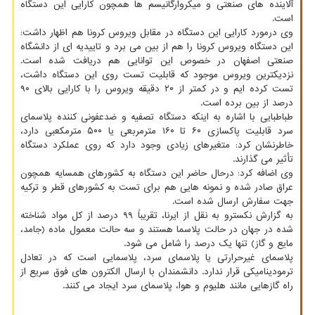
آلاینده های صنعتی و میکروارگانیسم ها همچون کارایی این دستگاه
است.
وی درمورد کارایی این دستگاه در مقابل ویروس کرونا هم اظهار داشت:
این دستگاه ویروس کرونا را هم از بین می برد و تاییدیه ای از دانشگاه
صنعتی اصفهان در خصوص این توانایی هم دریافت شده است.
نزدیکترین ویروس موجود که قابلیت تست روی این دستگاه داشت،
تست کرده ایم و در کمتر از ۲۰ دقیقه ویروس را با کارایی بالای ۹۰
درصد از بین برده است.
طباطبایی با اشاره به اینکه دستگاه تصفیه و ضدعفونی کننده پلاسمای
سرد قابلیت پاکسازی ۶۰ تا ۱۶۰ مترمربعی یا ۵۰۰ مترمکعبی دارد،
خاطرنشان کرد: متغیرهای زیادی وجود دارد که روی عملکرد دستگاه
تأثیر می گذارند.
وی اضافه کرد: درحال حاضر این دستگاه به کشورهای همسایه همچون
عراق صادر شده و نمونه هایی هم برای تست به کشورهای قطر و ترکیه
جهت سفارش ارسال شده است.
به گزارش نکسترو به نقل از ایرنا، تقریباً ۹۹ درصد از کل مواد شناخته
شده در جهان در حالت پلاسما هستند و سه حالت معمول ماده (جامد،
مایع و گاز) تنها یک درصد را شامل می شود.
پلاسمای غیرحرارتی یا پلاسمای سرد، پلاسمایی است که در تعادل
ترمودینامیکی قرار ندارد. دانشمندان با ارسال الکترون های فوق سریع از
راه گازهایی مانند هلیوم و هوا، پلاسمای سرد ایجاد می کنند.