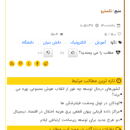
منبع:
نكسترو
10:51:37
1400/01/10
1504
/ 5
5.0
تگها:
آموزش
,
الكترونیك
,
دانش بنیان
,
دانشگاه
مطلب را می پسندید؟
(0)
(1)
X
تازه ترین مطالب مرتبط
کشورهای درحال توسعه چه طور از انقلاب هوش مصنوعی بهره می
برند؟
کودکان در تونل وحشت فیلترشکن ها
مراکز داده قربانی پنهان قطعی برق هزینه اختلال در اقتصاد دیجیتال
دو طرح جدید برای توسعه زیرساخت ارتباطی ایلام
نظرات بینندگان در مورد این مطلب