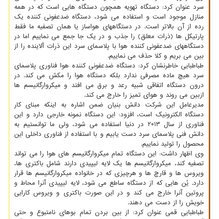
سرد عنوان کرد: دستگاه تهویه همچون دستگاه هایی است که در همه
منازل موجود است و استفاده می شود، دستگاه ضدعفونی کننده یک
رده از آن بالاتر است. در دستگاههای هواساز یا همان تصفیه ما فقط
پارتیکل ها (ذرات معلق) را جذب و در یک جا جمع می نماییم اما در
دستگاههای ضدعفونی کننده هوا با پلاسمای سرد این ذرات آلاینده را از
بین می بریم و کلا حذف می نماییم.
طباطبایی خاطرنشان کرد: دستگاه ضدعفونی کننده هوا فناوری پلاسمای
سرد هیچ ماده مصرفی ندارد بلکه دستگاه هوا را مکش می کند. در
درون دستگاه اتفاقی شبیه رعد و برق می افتد و میکروارگانیسم ها
ازبین می روند و هوای تمیز را خارج می کند.
مدیرعامل این شرکت دانش بنیان ضمن اشاره به اینکه مبنای کار
دستگاه الکترونیک است، افزود: این دستگاه نمونه خارجی دارد و این
فناوری از سال ۲۰۱۳ در دنیا استفاده می شود، ولی ما توانستیم به
دانش فنی پلاسمای سرد دست یابیم و با استفاده از فناوری داخلی این
محصول را تولید نماییم.
وی اظهار داشت: این دستگاه تمام میکروارگانیسم های هوا را می تواند
تصفیه کند، میکروارگانیسم ها یک لایه لیپیدی دارند شامل باکتری ها،
ویروس ها و قارچ ها و هرچیزی که در خانواده میکروارگانیسم ها قرار
دارد. یُن هایی که از دستگاه ساطع می شود، لایه لیپیدی آنرا محاط و
پروتین آنرا خارج می کند و در این صورت باکتری و ویروس کارایی
خویش را از دست می دهند.
طباطبایی قمی عنوان کرد: از بین بردن تمام بوهای نامتبوع و حتی