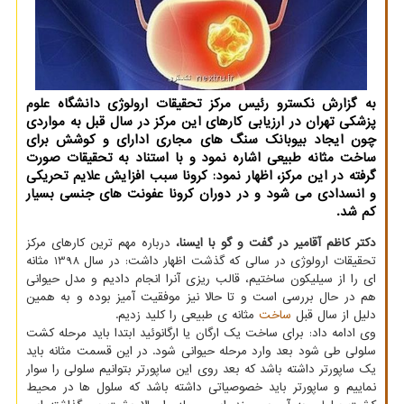
به گزارش نکسترو رئیس مرکز تحقیقات ارولوژی دانشگاه علوم
پزشکی تهران در ارزیابی کارهای این مرکز در سال قبل به مواردی
چون ایجاد بیوبانک سنگ های مجاری ادارای و کوشش برای
ساخت مثانه طبیعی اشاره نمود و با استناد به تحقیقات صورت
گرفته در این مرکز، اظهار نمود: کرونا سبب افزایش علایم تحریکی
و انسدادی می شود و در دوران کرونا عفونت های جنسی بسیار
کم شد.
دکتر کاظم آقامیر در گفت و گو با ایسنا،
درباره مهم ترین کارهای مرکز
تحقیقات ارولوژی در سالی که گذشت اظهار داشت: در سال 1398 مثانه
ای را از سیلیکون ساختیم، قالب ریزی آنرا انجام دادیم و مدل حیوانی
هم در حال بررسی است و تا حالا نیز موفقیت آمیز بوده و به همین
دلیل از سال قبل
ساخت
مثانه ی طبیعی را کلید زدیم.
وی ادامه داد: برای ساخت یک ارگان یا ارگانوئید ابتدا باید مرحله کشت
سلولی طی شود بعد وارد مرحله حیوانی شود. در این قسمت مثانه باید
یک ساپورتر داشته باشد که بعد روی این ساپورتر بتوانیم سلولی را سوار
نماییم و ساپورتر باید خصوصیاتی داشته باشد که سلول ها در محیط