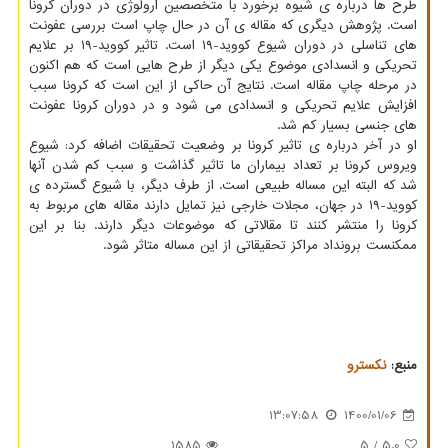
طرح ها درباره ی شیوه برخورد با متخصصین ارولوژی در دوران کرونا
است. پژوهش دیگری که مقاله ی آن در حال چاپ است بررسی عفونت
های تناسلی در دوران شیوع کووید-۱۹ است. تاثیر کووید-۱۹ بر علایم
تحریکی و انسدادی موضوع یکی دیگر از طرح هایی است که هم اکنون
در مرحله چاپ مقاله است. نتایج آن حاکی از این است که کرونا سبب
افزایش علایم تحریکی و انسدادی می شود و در دوران کرونا عفونت
های جنسی بسیار کم شد.
او در آخر درباره ی تاثیر کرونا بر وضعیت تحقیقات اضافه کرد: شیوع
ویروس کرونا بر تعداد بیماران ما تاثیر گذاشت و سبب کم شدن آنها
شد که البته این مساله طبیعی است. از طرف دیگر، با شیوع گسترده ی
کووید-۱۹ در جهان، مجلات خارجی نیز تمایل دارند مقاله های مربوط به
کرونا را منتشر کنند تا مقالاتی که موضوعات دیگر دارند. بنا بر این
ممکنست برونداد مراکز تحقیقاتی از این مساله متاثر شود.
منبع:
نكسترو
13:07:58
1400/01/06
1585
/ 5
5.0