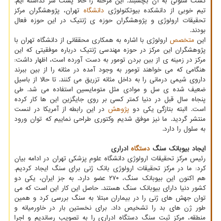
کشت سلولی به آن بچسبند. این مرحله را حالا پشت سر گذاشته ایم.
تیم خوبی از دانشکده بیوتکنولوژی
دانشگاه
تهران، پژوهشگران مرکز
تحقیقات ارولوژی و پژوهشگران حوزه ی ژنتیک در این حوزه فعال
بودند.
این
متخصص
ارولوژی با اشاره به همکاری محققانی از دانشگاه تهران با
پژوهشگران این مرکز در حوزه مهندسی ژنتیک درباره موفقیتی که این
مرکز در زمینه ی از بین بردن تومور به دست آورده است، اظهار داشت:
هنگامی که می خواهند تومور به وجود آمده در مثانه را از بین ببرند
داروی شیمی درمانی را به داخل مثانه تزریق می کنند. تا حالا از باسیل
ضعیف شده ی سل و موادی مثل متومایسین استفاده می شد. طی
پنجاه سال قبل در دنیا کمتر کسی بر روی جایگزین این ها کار کرده
است. البته بتازگی یکی دو
پژوهش
در این رابطه از آمریکا در لنست
منتشر گردید. ما نیز موفق شدیم وکتوری طراحی نماییم که توان ورود
به سلول را دارد.
ایجاد بیوبانک سنگ
دستگاه
ادراری
رئیس مرکز تحقیقات ارولوژی دانشگاه علوم پزشکی تهران در ادامه بیان
کرد: ما در مرکز تحقیقات ارولوژی بانک ژنی برای سنگ ایجاد کردیم.
هم اکنون این بیوبانک سنگ، ۲۷۰ عضو دارد. به جز ایران، یکی دو
کشور دنیا دارای بیوبانک سنگ هستند. حاصل این کار این است که می
توان جهش های ژنی را در بیماران مبتلا به سنگ بررسی کرد و همین
طور ژن های بد را تشخیص داد. برای نخستین بار در خاورمیانه و
منطقه، مرکز ثبت سنگ دستگاه ادراری را به تصویب رساندیم و اجرا