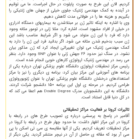
کردیم. الان این طرح به صورت پایلوت در حال اجراست. ما می توانیم
در آینده به کمک مهندسی ژنتیک جلوی خیلی از جهش های ژنتیکی را
بگیریم و هزینه ها را در طولانی مدت کاهش دهیم.
وی با اشاره به اینکه تاثیر ژن بر مبتلاشدن به بیماریهای دستگاه ادراری
در خیلی از افراد مشهود است، اشاره کرد: مثلا ژنی در تومور مثانه وجود
دارد که فرد با این ژن متولد می شود و اگر شرایط مناسب باشد این
ژن سبب بدخیم شدن مثانه می شود. اگر بدانید فرد این ژن را دارد به
کمک مهندسی ژنتیک می توان تغییراتی ایجاد کرد که ژن مذکور بیان
نشود. در سنگ نیز حدود ۲۶ جهش ژنی با عنوان SNP وجود دارد. بنظر
می رسد در مهندسی ژنتیک ارولوژی کارهای خوبی انجام شده است.
رئیس مرکز تحقیقات ارولوژی دانشگاه علوم پزشکی تهران درباره یکی از
برنامه های آموزشی این مرکز بیان کرد: برنامه ی دیگری را نیز با مرکز
استعدادهای درخشان دانشگاه علوم پزشکی تهران با عنوان ژنویورولوژی
طراحی کردیم. در مرحله ی اول این برنامه ۱۵۰ دانشجو شرکت کردند.
دانشگاه به این دانشجویان مدرک Double Degree هم اعطا می کند که
در کل دنیا قابل استناد است.
تاثیرات کرونا بر فعالیت مراکز تحقیقاتی
آقامیر در پاسخ به پرسشی درباره ی تصویب طرح های در رابطه با
کرونا در این مرکز اظهار داشت: ما حدود چهار طرح در رابطه با کرونا در
مرکز تحقیقات تعریف کردیم. یکی از آنها مقایسه ی سی تی اسکن با پی
سی آر بود که مقاله ی حاصل از آن در نیچر منتشر گردید. یکی دیگر از