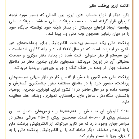
اکانت ارزی پرفکت مانی
یکی دیگر از انواع حساب های ارزی بین المللی که بسیار مورد توجه
کاربران قرار گرفته است ، حساب پرفکت مانی میباشد ، پرفکت مانی
بواسطه ایجاد ارزهای دیجیتال در بستر شبکه خود توانسته جایگاه خود
را در میان رقبایی همچون وب مانی و... پیدا کند .
پرفکت مانی یک سیستم پرداخت الکترونیکی برای پرداخت‌های غیر
نقدی در اینترنت است که در سال ۲۰۰۷ ایجاد و پایه گذاری شده‌است ،
این سیستم از نظر حقوقی ثبت شده در پاناما، دفتر مرکزی و خدمات
عملیاتی آن در زوریخ می‌باشد. همچنین دارای چندین دفتر در مناطق
مختلف جهان از جمله در هنگ کنگ و جزایر ویرجین بریتانیا می‌باشد.
پزفکت مانی هم اکنون با بیش از ۱۲سال کار در بازار جهانی سیستم‌های
پرداخت، حضور خود را در مناطق مختلف بطور چشمگیری گسترش و
توسعه داده و در حال حاضر در ۱۱ کشور ایران، اوکراین، نیجریه، روسیه،
پاکستان، بنگلادش، ساحل عاج، قزاقستان، اندونزی، ویتنام، هند فعالیت
دارد.
تعداد کاربران ان به بیش از ۱۰٬۰۰۰٬۰۰۰ و بیزنس‌های متصل به این
سیستم بیش از ۵۰٬۰۰۰ است. همچنین بیش از ۲۵۰ صرافی معتبر در
سراسر جهان وجود دارد که هر کاربر می‌تواند ارز الکترونیکی پرفکت مان
را با ارزهای مختلف دیگر مبادله کند یا ارز الکترونیکی پرفکت مانی را به
کارتهای ویزا یا مستر واریز کند.