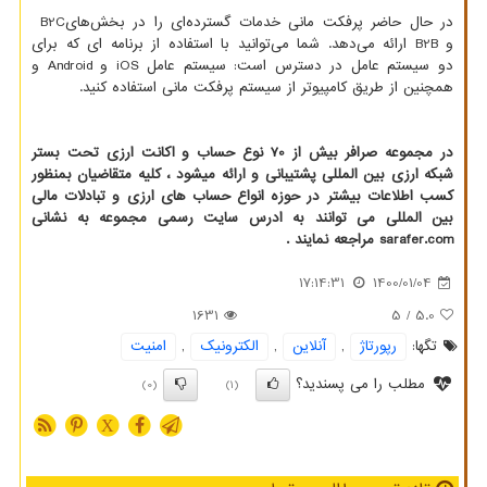
در حال حاضر پرفکت مانی خدمات گسترده‌ای را در بخش‌های
B2C
و
B2B
ارائه می‌دهد. شما می‌توانید با استفاده از برنامه ای که برای
دو سیستم عامل در دسترس است: سیستم عامل
iOS
و
Android
و
همچنین از طریق کامپیوتر از سیستم پرفکت مانی استفاده کنید.
در مجموعه صرافر بیش از 70 نوع حساب و اکانت ارزی تحت بستر
شبکه ارزی بین المللی پشتیبانی و ارائه میشود ، کلیه متقاضیان بمنظور
کسب اطلاعات بیشتر در حوزه انواع حساب های ارزی و تبادلات مالی
بین المللی می توانند به ادرس سایت رسمی مجموعه به نشانی
sarafer.com
مراجعه نمایند .
17:14:31
1400/01/04
1631
/ 5
5.0
تگها:
رپورتاژ
,
آنلاین
,
الكترونیك
,
امنیت
مطلب را می پسندید؟
(0)
(1)
X