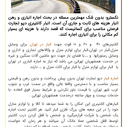
نكسترو: بدون شك مهمترین مسئله در بحث اجاره انباری و رهن
انبار هزینه های ثابت و جاری آن است. انبار كانتینری دپو تجارت
فرصتی مناسب برای كسانیست كه قصد دارند با هزینه ای بسیار
كم مكانی را برای انباری اجاره كنند.
کانتینرهای ۴۰ و ۲۰ و ۱۰ فوت جهت
انبار در تهران
برای وسایل
منزل،انبار در تهران،انبار برای لوازم منزل و وکالاهای تجاری و اداری و
وسایل رستورانها و ....با فضای باز جهت دپو ماشین آلات سنگین و غیره
در خدمت همشهریان تهرانی می باشد که نیاز به اجاره انباری در تهران
یا انبار برای لوازم منزل یا انبار برای اثاث منزل و ... دارند.
اجاره انبار
دپو تجارت تهران بدون پیش پرداخت و بدون رهن و قیمتی
بسیار مناسب و با دسترسی واقعا عالی واقع در سمت غرب و جنوب
غرب شهر تهران، با قیمت باور نکردنی و شرایط بسیار فوق العاده ؛با
خدمات بیست و چهار ساعته درخدمت همشهریان تهرانی .
انبارهای کانتینری این امکان را به شما میدهد تا کالا و یا لوازم منازل
خود را در این جعبه های بزرگ فلزی انبار کنید. هر کانتینر تحت اجاره
یک شخص یا شرکت قرارمیگیرد و شخص با قفل کردن درب کانتینر
توسط قفل شخصی عملا مالک آن میباشد و هر زمان که خواست
میتواند به وسایل داخل کانتینر شخصی خود اضافه یا کم نماید.