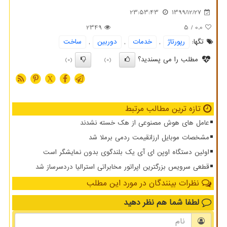
23:53:43
1399/12/27
2349
/ 5
0.0
تگها:
رپورتاژ
,
خدمات
,
دوربین
,
ساخت
مطلب را می پسندید؟
(0)
(0)
X
تازه ترین مطالب مرتبط
عامل های هوش مصنوعی از هک خسته نشدند
مشخصات موبایل ارزانقیمت ردمی برملا شد
اولین دستگاه اوپن ای آی یک بلندگوی بدون نمایشگر است
قطعی سرویس بزرگترین اپراتور مخابراتی استرالیا دردسرساز شد
نظرات بینندگان در مورد این مطلب
لطفا شما هم
نظر دهید