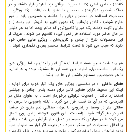
کننده) ، کالای امانی (که به صورت موقتی نزد انباردار قرار داشته و در
تملک شخص دیگریند) ، محصول نامنطبق یا ضایعات (که ویژگی و
صلاحیت استفاده در محصول نهایی را نداشته و همچنین باید از دور
خارج شوند) ، کالای وارداتی (که بدون تغییر به فروش می رسند ) و
دارایی ثابت (مانند یک میز یا کامپیوتری که سالم بوده اما به هر دلیلی
در حال حاضر مورد استفاده قرار نمی گیرد) تقسیم می شوند . هریک از
این محصولات فارغ از جنس و کاربریشان ، ویژگی هایی خاص خود
دارند که سبب می شود تا تحت شرایط منحصر بفردی نگهداری شوند .
هر چند قصد تبیین همه شرایط ایده آل انبار را نداریم ، اما ویژگی های
یک انبار مناسب برای اجاره بین همه آن ها مشترک بوده و هر انباری
با هر خصوصیتی مستلزم داشتن آن ها می باشد .
فضای داخلی
: در نخستین ویژگی های یک انبار خوب برای اجاره ،
اینکه این محیط دارای فضایی کافی برای دسته بندی اجناس و چینشی
استاندارد باشد از اهمیت فراوانی برخوردار است . به عنوان مثال در
انبارهایی که در آن ها قفسه قرار می گیرد ، اینکه راهرویی با عرض ۷۰
سانتی متر در وسط و راهرویی با عرض حداقلی نیم متری در حاشیه
انبار در نظر گرفته شود الزامیست . این قانون نانوشته از این روی اعمال
می گردد تا در مواردی که حجم بار داخل انبار افرایش می یابد ، یافتن
یا انتقال محصولات غیر ممکن نشود . در نتیجه اگر انبار مد نظرتان نمی
تواند نیازهای شما را برآورده کند ، وقت و سرمایه خود را تلف نکرده و