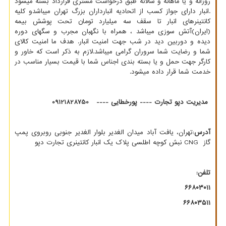
روزانه و یا ماهانه و سالانه طبق درخواست مشتری قرارداد بسته میشود
.انبار دارای جواز کسب از اتحادیه انبارداران بزرگ تهران میباشدو کلیه
کانتینرهای انبار تا سقف سه میلیارد تومان تحت پوشش بیمه
(ایران)آتش سوزی میباشد ، همراه با نگهبان مجرب و سگهای دوره
دیده و دوربین دید در شب جهت امنیت انبار. هدف ما امنیت کالای
شما و رضایت شما سروران گرامی میباشد.لازم به ذکر است که خاور و
کارگر جهت حمل و یا بسته بندی اجناس شما با قیمت بسیار مناسب در
خدمت شما قرار داده میشود.
مدیریت دپو تجارت ---- پورخطایی ---- 09121828750
آدرس
:تهران، یافت آباد میدان الغدیر بلوار الغدیر جنوبی روبروی پمپ
گاز
CNG
نبش کوچه اطلسی پلاک یک انبار کانتینری تجارت دپو
تلفن:
۶۶۸۰۳۰۱۱
۶۶۸۰۳۵۱۱