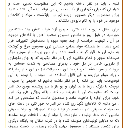
کنیم ، باید در نظر داشته باشیم که این مطلوبیت نسبی است و
شرایطی که برای نگهداری از یک محصول می تواند ایده آل باشد ، شاید
برای محصولی دیگر همچون ورطه ای بی بازگشت ، مواد و کالاهای
موجود در خود را به کام نابودی بکشاند .
برای مثال انباری با کف بتنی ، جریان آزاد هوا ، تابش چند ساعته نور
خورشید در طول روز و داشتن مسیری صعب العبور با کالاهای موجود
در آن ، کیفیت حراست از چند جعبه میوه را دستخوش تغییرات قرار
نمی دهد ، اما همینکه مواد غذایی حساس تری همچون مرغ و گوشت
به جای آن ها قرار گیرند ، فاسد شده و از بین بروند . از سویی دیگر
سردخانه مجهز و تمام مکانیزه ای را در نظر بگیرید که به جای نگهداری
از دارویی خاص در دل خود ، پذیرای مصالحی به شدت حساس به
برودت و سرما باشد ! بی تردید این محصولات نیز در این انبار پیشرفته
، زیاد دوام نیاورده و غیر قابل استفاده می شوند . با توجه به این
توضیحات باید این نکته را در نظر داشته باشیم که قدیمی یا جدید ،
کوچک یا بزرگ ، زیبا یا بد قواره و رو باز یا سر پوشیده بودن یک انبار
نیست که مطلوبیت آن را تعریف می کند ، بلکه ویژگی های یک انبار
خوب برای اجاره را ماهیت ماده و محصول ماست که مشخص می کند
. می دانیم که کالاهای نگهداری شده در انبار به طور کلی در دسته های
محصولات مصرفی غیر مستقیم در تولید (مانند تجهیزات و مواد مصرفی
ماشین آلات خط تولید) ، ملزومات یا مواد اولیه ، قطعات نیمه ساخته
(که به دلایلی تولیدشان متوقف شده یا در شرف انتقال به پایگاه دیگری
برای تکمیل هستند ) ، محصول نهایی (آماده رسیدن به دست مصرف