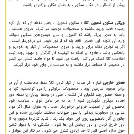
پیش از استقرار در مکان مذکور ، به دنبال مکان بزرگتری باشید.
ویژگی سکوی تحویل کالا
: سکوی تحویل ، یعنی نقطه ای که بار تازه
رسیده قصد ورود داشته و محصولات موجود در شرف خروج هستند ،
باید به حدی بزرگ باشد که کامیون و سایر خودروهای سنگین بتوانند
وارد آن شوند. این فضای فاقد پله که از نور خوبی نیز برخوردار است ،
اگر به نواری نقاله برای ورود و خروج محصولات از انبار به خودرو و
بالعکس باشد ، علاوه بر اینکه به کیفیت کار کارگران و بهبود روند ثبت
اطلاعات کالا کمک می کند، باعث می شود تا مواد فاسد شدنی نیز کمتر
در محیطی نا مساعد قرار داشته و به سرعت در جای خود قرار گیرند.
فضای خارجی انبار
: اگر هدف از انبار کردن کالا فقط محافظت از آن در
برابر هجوم سارقین بود ، محصولات فراوانی را می توانستیم تنها با
واسطه حضور چند نگهبان کار کشته ، حتی در وسط بیابان یا نقطه دور
افتاده دیگری نگهداری کنیم ! اما به جز عامل فوق ، سلامت خود
محصول نیز از اهمیت فراوانی برخوردار است . به عنوان مثال اگر مواد
غذایی در مجاورت زندگی یا عبور حیوانات مختلف نگهداری شده و این
جانوران آثار نامطلوبی روی این مواد بگذارند ، شاید کارفرما مجبور به از
دور خارج کردن و دور ریختن آن ها شود ، مشکلی که با دیوار کشی
حول سازه اصلی انبار تا حد زیادی کنترل می شود . در کنار این عوامل ،