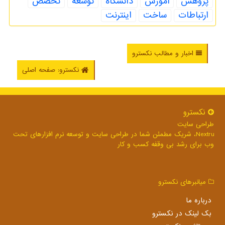
پژوهش
آموزش
دانشگاه
توسعه
تخصص
ارتباطات
ساخت
اینترنت
اخبار و مطالب نکسترو
نکسترو: صفحه اصلی
نكسترو
طراحی سایت
Nextru، شریک مطمئن شما در طراحی سایت و توسعه نرم افزارهای تحت
وب برای رشد بی وقفه کسب و کار
میانبرهای نكسترو
درباره ما
بک لینک در نكسترو