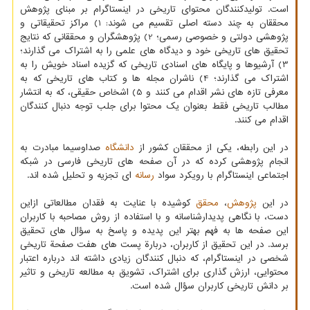
است. تولیدکنندگان محتوای تاریخی در اینستاگرام بر مبنای پژوهش
محققان به چند دسته اصلی تقسیم می شوند: 1) مراکز تحقیقاتی و
پژوهشی دولتی و خصوصی رسمی؛ 2) پژوهشگران و محققانی که نتایج
تحقیق های تاریخی خود و دیدگاه های علمی را به اشتراک می گذارند؛
3) آرشیوها و پایگاه های اسنادی تاریخی که گزیده اسناد خویش را به
اشتراک می گذارند؛ 4) ناشران مجله ها و کتاب های تاریخی که به
معرفی تازه های نشر اقدام می کنند و 5) اشخاص حقیقی، که به انتشار
مطالب تاریخی فقط بعنوان یک محتوا برای جلب توجه دنبال کنندگان
اقدام می کنند.
در این رابطه، یکی از محققان کشور از
دانشگاه
صداوسیما مبادرت به
انجام پژوهشی کرده که در آن صفحه های تاریخی فارسی در شبکه
اجتماعی اینستاگرام با رویکرد سواد
رسانه
ای تجزیه و تحلیل شده اند.
در این
پژوهش
،
محقق
کوشیده با عنایت به فقدان مطالعاتی ازاین
دست، با نگاهی پدیدارشناسانه و با استفاده از روش مصاحبه با کاربران
این صفحه ها به فهم بهتر این پدیده و پاسخ به سؤال های تحقیق
برسد. در این تحقیق از کاربران، دربارة پست های هفت صفحة تاریخی
شخصی در اینستاگرام، که دنبال کنندگان زیادی داشته اند درباره اعتبار
محتوایی، ارزش گذاری برای اشتراک، تشویق به مطالعه تاریخی و تاثیر
بر دانش تاریخی کاربران سؤال شده است.