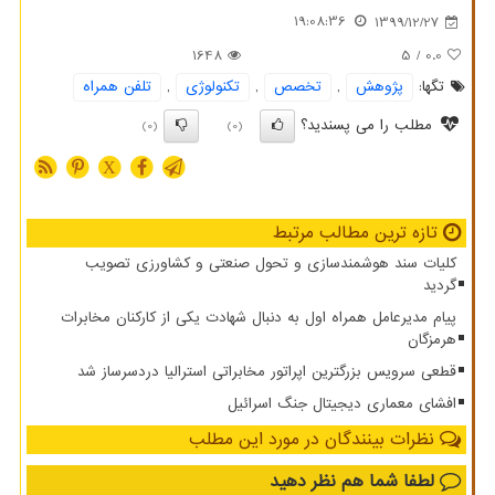
19:08:36
1399/12/27
1648
/ 5
0.0
تگها:
پژوهش
,
تخصص
,
تكنولوژی
,
تلفن همراه
مطلب را می پسندید؟
(0)
(0)
X
تازه ترین مطالب مرتبط
کلیات سند هوشمندسازی و تحول صنعتی و کشاورزی تصویب
گردید
پیام مدیرعامل همراه اول به دنبال شهادت یکی از کارکنان مخابرات
هرمزگان
قطعی سرویس بزرگترین اپراتور مخابراتی استرالیا دردسرساز شد
افشای معماری دیجیتال جنگ اسرائیل
نظرات بینندگان در مورد این مطلب
لطفا شما هم
نظر دهید