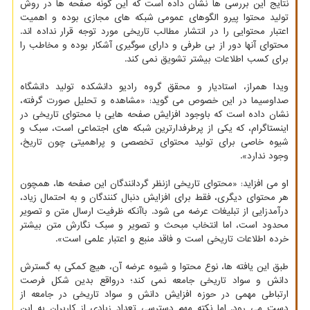
نتایج این بررسی ها نشان داده است که این گونه صفحه ها در روش
تولید محتوا پیرو الگوهای عمومی شبکه های مجازی بوده و اهمیت
اعتبار محتوایی را در انتشار مطالب تاریخی مورد توجه قرار نداده اند.
محتوای آنها دور از بی طرفی و دارای سوگیری آشکار بوده و مخاطب را
برای کسب اطلاعات بیشتر تشویق نمی کند.
ویدا همراز، استادیار و محقق گروه رادیو دانشکده تولید دانشگاه
صداوسیما در این خصوص می گوید: «مشاهده و تحلیل صورت گرفته،
نشان داده است که باوجود افزایش صفحه هایی با محتوای تاریخی در
اینستاگرام، که یکی از پرطرفدارترین شبکه های اجتماعی است، سبک و
شیوه خاصی برای تولید محتوای تخصصی و پراهمیتی چون تاریخ،
وجود ندارد».
او می افزاید: «محتوای تاریخی ازنظر گردانندگان این صفحه ها، همچون
هر محتوای دیگری، فقط برای افزایش دنبال کنندگان و به احتمال زیاد،
درآمدزایی از تبلیغات عرضه می شود. باآنکه ظرفیت ارسال متن و تصویر
محدود است، اما انتخاب مبحث و تصویر و سبک نگارش متن بیشتر
خرده اطلاعات تاریخی است و فاقد منبع و اعتبار علمی است».
طبق این یافته ها، نوع محتوا و شیوه عرضه آن، هیچ کمکی به گسترش
دانش و سواد تاریخی جامعه نمی کند؛ درواقع بدین شکل فرصت
ارتباطی مهمی در حوزه افزایش دانش و سواد تاریخی در جامعه از
دست می رود. اما نکته مهم دسترسی تعداد زیادی از کاربران به این