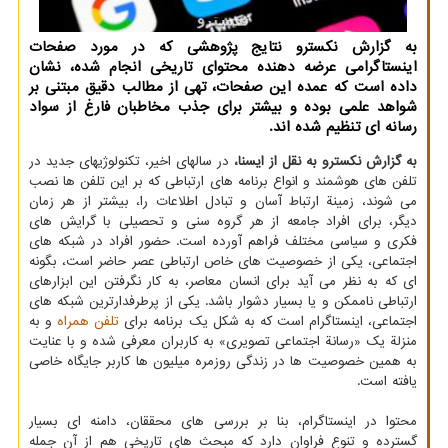
به گزارش نکسترو نتایج پژوهشی که در مورد صفحات
اینستاگرامی عرضه دهنده محتوای تاریخی انجام شده، نشان
داده است که عمده این صفحات، تهی از مطالب دقیق مبتنی بر
شواهد علمی بوده و بیشتر برای جذب مخاطبان فارغ از سواد
رسانه ای تنظیم شده اند.
به گزارش نکسترو به نقل از ایسنا،
در سالهای اخیر، تکنولوژیهای جدید در
تلفن های هوشمند و انواع برنامه های ارتباطی که بر این تلفن ها نصب
می شوند، زمینة ارتباط آسان و تبادل اطلاعات را، بیشتر از هر زمان
دیگر، برای افراد جامعه از هر گروه سنی و تحصیلی با گرایش های
فکری و سیاسی مختلف فراهم آورده است. حضور افراد در شبکه های
اجتماعی، یکی از خصوصیت های خاص ارتباطی عصر حاضر است، بگونه
ای که به نظر می آید برای انسان معاصر، به کار نگرفتن این ابزارهای
ارتباطی ناممکن و یا بسیار دشوار باشد. یکی از پرطرفدارترین شبکه های
اجتماعی، اینستاگرام است که به شکل یک برنامه برای
تلفن همراه
و به
منزلة یک «رسانة اجتماعی تصویری» به کاربران معرفی شده و با عنایت
به همین خصوصیت ها در زندگی روزمره میلیون ها کاربر جایگاه خاصی
یافته است.
محتوا در اینستاگرام، بنا بر بررسی های محققان، دامنه ای بسیار
گسترده و تنوع فراوان دارد که مبحث های تاریخی هم از آن جمله