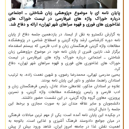
پایان نامه ای با موضوع «پژوهشی زبان شناختی ـ اجتماعی
درباره خوراک واژه های غیرفارسی در لیست خوراک های
غذاخوری های فوری و قهوه سراهای شهر تهران» ارائه و دفاع شد.
به گزارش نکسترو به نقل از ایسنا، در یازدهمین جلسه دفاع از پایان
نامه دوره کارشناسی ارشد واژه گزینی و اصطلاح شناسی در پژوهشکده
مطالعات واژه گزینی فرهنگستان زبان و ادب فارسی که بیستم اسفندماه
برگزار شد، نازنین قنبری از پایان نامه خود در موضوع «پژوهشی زبان
شناختی ـ اجتماعی درباره خوراک واژه های غیرفارسی در لیست
خوراک های غذاخوری های فوری و قهوه سراهای شهر تهران» دفاع
کرد.
یحیی مدرسی تهرانی، محمدرضا رضوی، و شهین نعمت زاده، به ترتیب
استادان راهنما، مشاور و داور این پایان نامه بودند.
علاوه بر استادان مذکور، غلامعلی حداد عادل، رئیس فرهنگستان زبان و
ادب فارسی و رئیس پژوهشکده مطالعات واژه گزینی، و نسرین
پرویزی، معاون گروه واژه گزینی، در این نشست حضور داشتند.
دانشجویان و سایر علاقه مندان نیز به صورت مجازی و برخط این
جلسه را دنبال کردند.
در چکیده این پایان نامه آمده است: یکی از مهم ترین مبادلات فرهنگی
در میان جوامع دادوستد فرهنگ آشپزی و غذایی است. باتوجه به
اهمیت نقش غذا در جامعه امروز ایران، شاهد ورود بیش از پیش