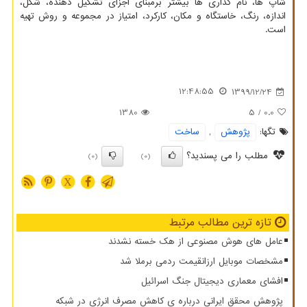
شاپ ها، نام گذاری ها بیشتر برمبنای اجزای تشکیل دهنده، شکل،
اندازه، رنگ، خاستگاه و مکان، کارکرد، امتیاز در مجموعه و روش تهیه
است.
12:48:55
1399/12/24
1380
/ 5
0.0
تگها:
پژوهش
,
ساخت
مطلب را می پسندید؟
(0)
(0)
X
تازه ترین مطالب مرتبط
عامل های هوش مصنوعی از هک خسته نشدند
مشخصات موبایل ارزانقیمت ردمی برملا شد
افشای معماری دیجیتال جنگ اسرائیل
پژوهش محقق ایرانی درباره ی کاهش مصرف انرژی در شبکه