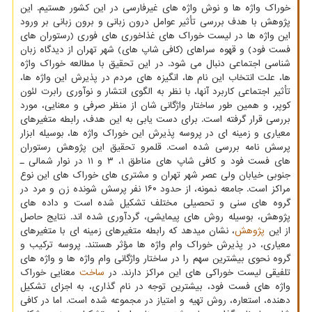
خوراک واژه ها و نوش واژه های غیرفارسی در این کشور هستیم. این
پژوهش با هدف بررسی تأثیر عوامل درون زبانی و برون زبانی بر ورود
این واژه ها در لیست خوراک های غذاخوری های فوری (رستوران های
فست فود) و قهوه سراهای (کافی شاپ های) شهر تهران از دیدگاه زبان
شناسی اجتماعی دنبال می شود. در این تحقیق با مطالعه خوراک واژه
ها، علت انتخاب این نام ها، انگیزه های مردم در پذیرش این واژه ها،
تأثیر اجتماعی کاربرد آنها، با نظر به الگوی انتشار و نوآوری رابرت لئون
کوپر، و همین طور ساختار واژگانی شان از منظر صرفی و معنایی، مورد
بررسی قرار گرفته است. برای دست یابی به این هدف، رابطه متغیرهای
معیاری و زمینه ای در پروسه پذیرش این خوراک واژه ها، بوسیله ابزار
پرسش نامه بررسی شده است. قلمرو تحقیق این پژوهش رستوران
های فست فود و کافی شاپ های مناطق ۱، ۳ و ۱۱ در نوار شمالی ـ
جنوبی خیابان ولی عصر شهر تهران و مشتری های خوراک های این نوع
مراکز است. جامعه نمونه، از حدود ۱۶۰ نفر پرسش شونده زن و مرد در
گروه های سنی و تحصیلی مختلف تشکیل شده است و داده های
پژوهش، بوسیله روش های پیمایشی، گردآوری شده اند. نتایج حاصل
از این
پژوهش
، نشان میدهد که رابطه متغیرهای زمینه ای با متغیرهای
معیاری، در پذیرش خوراک وام واژه ها مؤثر هستند. پروسه ترکیب و
گروه نحوی بیشترین سهم را در ساختار واژگانی وام واژه ها و واژه های
تلفیقی لیست خوراکی های این مراکز دارند. در
ساخت
معنایی خوراک
واژه های فست فود، بیشترین توجه در نام گذاری، به اجزای تشکیل
دهنده، استعاره، روش تهیه و امتیاز در مجموعه شده است. اما در کافی