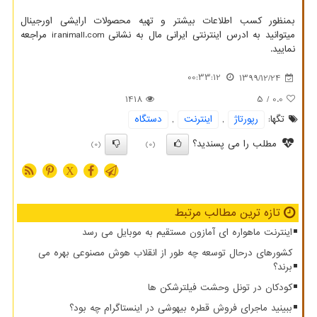
بمنظور کسب اطلاعات بیشتر و تهیه محصولات ارایشی اورجینال
میتوانید به ادرس اینترنتی ایرانی مال به نشانی
iranimall.com
مراجعه
نمایید.
00:33:12
1399/12/24
1418
/ 5
0.0
تگها:
رپورتاژ
,
اینترنت
,
دستگاه
مطلب را می پسندید؟
(0)
(0)
X
تازه ترین مطالب مرتبط
اینترنت ماهواره ای آمازون مستقیم به موبایل می رسد
کشورهای درحال توسعه چه طور از انقلاب هوش مصنوعی بهره می
برند؟
کودکان در تونل وحشت فیلترشکن ها
ببینید ماجرای فروش قطره بیهوشی در اینستاگرام چه بود؟