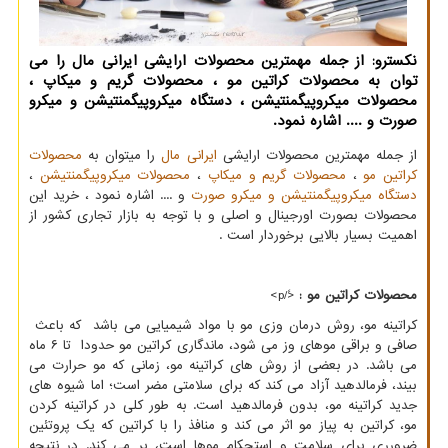
نكسترو: از جمله مهمترین محصولات ارایشی ایرانی مال را می
توان به محصولات كراتین مو ، محصولات گریم و میكاپ ،
محصولات میكروپیگمنتیشن ، دستگاه میكروپیگمنتیشن و میكرو
صورت و .... اشاره نمود.
از جمله مهمترین محصولات ارایشی
ایرانی مال
را میتوان به
محصولات
کراتین مو
،
محصولات گریم و میکاپ
،
محصولات میکروپیگمنتیشن
،
دستگاه میکروپیگمنتیشن و میکرو صورت
و .... اشاره نمود ، خرید این
محصولات بصورت اورجینال و اصلی و با توجه به بازار تجاری کشور از
اهمیت بسیار بالایی برخوردار است .
محصولات کراتین مو :
<ً/p>
کراتینه مو، روش درمان وزی مو با مواد شیمیایی می باشد که باعث
صافی و براقی موهای وز می شود، ماندگاری کراتین مو حدودا تا ۶ ماه
می باشد. در بعضی از روش های کراتینه مو، زمانی که مو حرارت می
بیند، فرمالدهید آزاد می کند که برای سلامتی مضر است؛ اما شیوه های
جدید کراتینه مو، بدون فرمالدهید است. به طور کلی در کراتینه کردن
مو، کراتین به پیاز مو اثر می کند و منافذ را با کراتین که یک پروتئین
ضرورری برای سلامت و استحکام موها است، پر می کند. در نتیجه