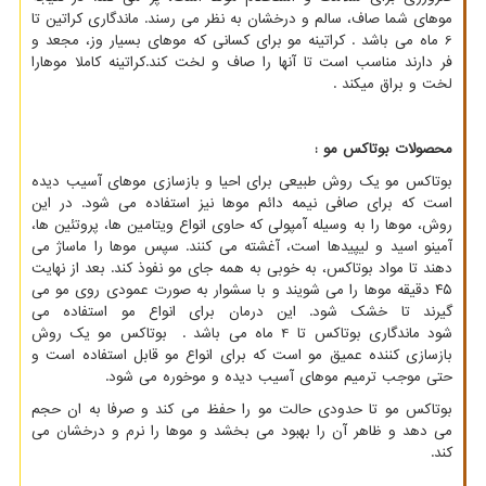
موهای شما صاف، سالم و درخشان به نظر می رسند. ماندگاری کراتین تا
6 ماه می باشد . کراتینه مو برای کسانی که موهای بسیار وز، مجعد و
فر دارند مناسب است تا آنها را صاف و لخت کند.کراتینه کاملا موهارا
لخت و براق میکند .
محصولات بوتاکس مو :
بوتاکس مو یک روش طبیعی برای احیا و بازسازی موهای آسیب دیده
است که برای صافی نیمه دائم موها نیز استفاده می شود. در این
روش، موها را به وسیله آمپولی که حاوی انواع ویتامین ها، پروتئین ها،
آمینو اسید و لیپیدها است، آغشته می کنند. سپس موها را ماساژ می
دهند تا مواد بوتاکس، به خوبی به همه جای مو نفوذ کند. بعد از نهایت
۴۵ دقیقه موها را می شویند و با سشوار به صورت عمودی روی مو می
گیرند تا خشک شود. این درمان برای انواع مو استفاده می
شود ماندگاری بوتاکس تا 4 ماه می باشد . بوتاکس مو یک روش
بازسازی کننده عمیق مو است که برای انواع مو قابل استفاده است و
حتی موجب ترمیم موهای آسیب دیده و موخوره می شود.
بوتاکس مو تا حدودی حالت مو را حفظ می کند و صرفا به ان حجم
می دهد و ظاهر آن را بهبود می بخشد و موها را نرم و درخشان می
کند.