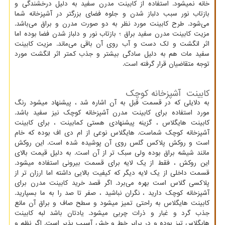
خانه نمیشود. استفاده از کابینت مدرن سفید به دلیل درخشندگی و
بازتاب نور سبب دلباز شدن و جلوه فضای بزرگتر در آشپزخانه شما
می‌شود. طرح کابینت مورد نظر به دو صورت مدرن و براق می‌باشد.
مزیت کابینت مدرن سفید براق ؛ بازتاب نور و دلباز شدن فضا بوده اما
اثر انگشت و لک دست و آب روی آن باقی می‌ماند. مزیت کابینت
سفید مات هم به دلیل سادگی بیشتر و جذب کمتر اثر انگشت مورد
توجه متقاضیان قرار گرفته است.
کابینت آشپزخانه کوچک
به دلایلی که در قسمت قبل به آن اشاره شد ، پیشنهاد میشود رنگ
مورد استفاده برای کابینت مدرن آشپزخانه کوچک نیز سفید باشد.
کابینت هایگلاس ، گزینه پیشنهادی هستی کمابینت ، برای کابینت
آشپزخانه کوچک شماست. هایگلاس نوعی از ام دی اف بوده که خام
است و روکش پلاکس گلس روی آن پوشیده شده است. این روکش
مانند شیشه براق بوده ولی سبک تر از آن است. به دلیل قیمت بالای
این روکش ، فقط از یک لایه برای قسمت بیرونی استفاده میشود.
قسمت داخلی از یک لایه دیگر که کیفیت بالایی داشته اما ارزان تر از
پلاکسی گلاس است بهره می‌برد. اگر قصد خرید کابینت مدرن برای
آشپزخانه کوچک دارید ، نگران نباشید ، صفر تا صد را به ما بسپارید.
کابینت هایگلاس به راحتی تمیز میشود و سطح صاف و براق آن مانع
جذب گرد و غبار و ذرات چربی میشود. یادتان باشد لبه کابینت
هایگلاس تیز بوده و در برابر خط و خش آسیب پذیر است. اگر نظم و