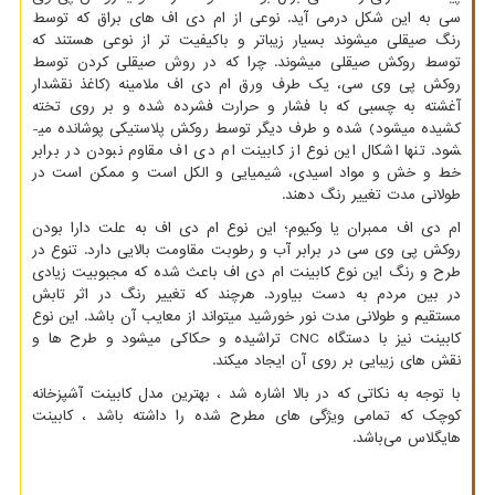
سی به این شکل درمی­ آید. نوعی از ام دی اف های براق که توسط
رنگ صیقلی می­شوند بسیار زیباتر و باکیفیت ­تر از نوعی هستند که
توسط روکش صیقلی می­شوند. چرا که در روش صیقلی کردن توسط
روکش پی وی سی، یک طرف ورق ام دی اف ملامینه (کاغذ نقش­دار
آغشته به چسبی که با فشار و حرارت فشرده شده و بر روی تخته
کشیده می­شود) شده و طرف دیگر توسط روکش پلاستیکی پوشانده می­
شود. تنها اشکال این نوع از کابینت ام دی اف مقاوم نبودن در برابر
خط و خش و مواد اسیدی، شیمیایی و الکل است و ممکن است در
طولانی مدت تغییر رنگ دهند.
ام دی اف ممبران یا وکیوم؛ این نوع ام دی اف به علت دارا بودن
روکش پی وی سی در برابر آب و رطوبت مقاومت بالایی دارد. تنوع در
طرح و رنگ این نوع کابینت ام دی اف باعث شده که مجبوبیت زیادی
در بین مردم به دست بیاورد. هرچند که تغییر رنگ در اثر تابش
مستقیم و طولانی مدت نور خورشید می­تواند از معایب آن باشد. این نوع
کابینت نیز با دستگاه
CNC
تراشیده و حکاکی می­شود و طرح­ ها و
نقش ­های زیبایی بر روی آن ایجاد می­کند.
با توجه به نکاتی که در بالا اشاره شد ، بهترین مدل کابینت آشپزخانه
کوچک که تمامی ویژگی های مطرح شده را داشته باشد ، کابینت
هایگلاس می‌باشد.