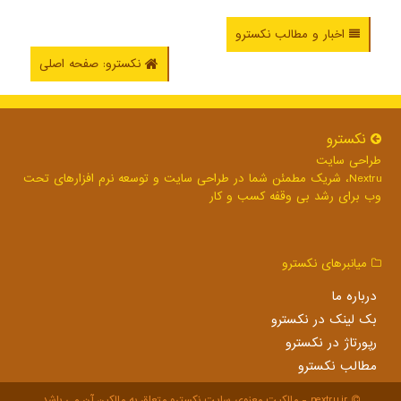
اخبار و مطالب نکسترو
نکسترو: صفحه اصلی
نكسترو
طراحی سایت
Nextru، شریک مطمئن شما در طراحی سایت و توسعه نرم افزارهای تحت
وب برای رشد بی وقفه کسب و کار
میانبرهای نكسترو
درباره ما
بک لینک در نكسترو
رپورتاژ در نكسترو
مطالب نكسترو
nextru.ir - مالکیت معنوی سایت نكسترو متعلق به مالکین آن می باشد