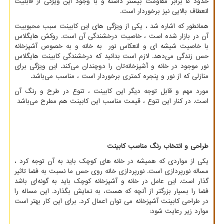
حدود ۵ برابر مقاومت بیشتر داشته و با وجود این ویژگی از قابلیت
انعطاف بالایی نیز برخوردار است.
همانطور که اشاره شد ، یکی از ویژگی ‌های این کابینت سبب محبوبیت
آن در بازار شده است ، خاصیت درخشندگی آن است. روکش هایگلاس
با خاصیت شیشه ای و انعکاس نور به خانه و به خصوص آشپزخانه
حس زندگی می‌دهد. لازم است بدانید که درخشندگی کابینت هایگلاس
نور موجود در خانه و آشپزخانه
تان را دوچندان می
کند. این ویژگی برای
منازلی که از نور و پنجره کمتری برخوردار است ، مناسب می‌باشد.
مورد مهم و قابل توجه دیگر این کابینت ، تنوع در طرح و رنگ آن
است. در کنار این تنوع ، قیمت مناسب این کابینت هم مطرح می‌باشد
طراحی و انتخاب رنگ مناسب کابینت
یکی از مواردی که همیشه در خانه های کوچک باید به آن توجه کرد ،
مساله نورپردازی است. نورپردازی خانه روی حس ما نسبت به فضا تاثیر
گذار است. این عامل در خانه و آشپزخانه کوچک باید به گونه‌ای باشد
فضا را بسیار بزرگتر از آنچه که هست، به نمایش بگذارد. این مساله را
در طراحی کابینت آشپزخانه می توان اعمال کرد. برای این کار بهتر است
موارد زیر رعایت شود: