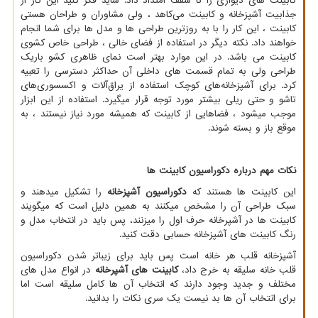
کابینت های دیواری را تا سقف امتداد داد. شاید فکر کنید این کار از
جذابیت آشپزخانه و کابینت می‌کاهد ، ولی مشاوران و طراحان هستی
کابینت ، این کار را با به روزترین طراحی‌ ها و مدل ‌ها برای شما انجام
خواهند داد. نکته دیگر در استفاده از فضای خالی ، طراحی خاص کشوی
کابینت می ‌باشد. در این موارد بهتر است نمای ظاهری کشو باریک
طراحی ولی به تمام قسمت های داخلی آن حداکثر دسترسی را تعبیه
کرد. برای آشپزخانه‌های کوچک استفاده از یراق‌آلات و اکسسوری‌های
تاشو و حتی ریلی بیشتر مورد توجه قرار میگیرد. استفاده از این ابزار
موجب میشود ، فضاهایی از کابینت که همیشه مورد نیاز نیستند ، به
موقع باز و بسته شوند.
نکات مهم درباره دکوراسیون کابینت ها
این کابینت ها هستند که
دکوراسیون آشپزخانه
را تشکیل میدهند و
سبک طراحی آن را مشخص میکنند به همین دلیل است که میگویند
کابینت ها در آشپرخانه حرف اول را میزنند، پس باید در انتخاب مدل و
رنگ کابینت های آشپزخانه حسابی دقت کنید.
آشپزخانه قلب هر خانه است پس باید برای زیباتر شدن دکوراسیون
قلب خانه سلیقه به خرج داد،
کابینت های آشپرخانه
در انواع مدل های
مختلف و جدید وجود دارند که انتخاب آن ها کامل سلیقه است اما
برای انتخاب آن ها بد نیست یک سری نکات را بدانید.