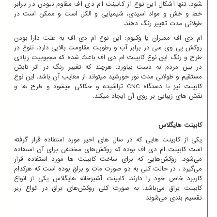
شود. تنها اشکال این نوع از کابینت ام دی اف مقاوم نبودن در برابر
خط و خش و مواد اسیدی، شیمیایی و الکل است و ممکن است در
طولانی مدت تغییر رنگ دهند.
ام دی اف ممبران یا وکیوم؛ این نوع ام دی اف به علت دارا بودن
روکش پی وی سی در برابر آب و رطوبت مقاومت بالایی دارد. تنوع در
طرح و رنگ این نوع کابینت ام دی اف باعث شده که مجبوبیت زیادی
در بین مردم به دست بیاورد. هرچند که تغییر رنگ در اثر تابش
مستقیم و طولانی مدت نور خورشید می­تواند از معایب آن باشد. این نوع
کابینت نیز با دستگاه
CNC
تراشیده و حکاکی می­شود و طرح­ ها و
نقش ­های زیبایی بر روی آن ایجاد می­کند.
کابینت هایگلاس
یکی از کابینت‌ هایی که در سال
های اخیر مورد استفاده قرار گرفته
است کابینت ام دی اف بوده که روکش
های مختلفی برای آن استفاده
می‌شود. روکش
هایی که برای ساخت کابینت‌ ها مورد استفاده قرار
می‌گیرد ، در حالت کلی به دو صورت مات و براق بوده است که هرکدام
کاربرد خاص خود را دارند. کابینت آشپزخانه هایگلاس یکی از انواع
کابینت براق می‌باشد. به صورت کلی روکش
های براق در انواع زیر
تقسیم بندی می‌شوند: