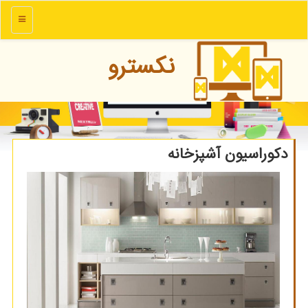
منو
نكسترو
دكوراسیون آشپزخانه