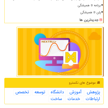
برنامه B همیشگی
پلن B همیشگی
جدیدترین ها
موضوع های نكسترو
پژوهش
آموزش
دانشگاه
توسعه
تخصص
ارتباطات
خدمات
ساخت