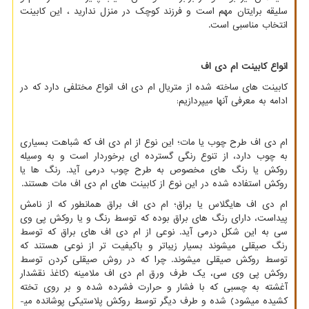
سلیقه برایتان مهم است و فرزند کوچک در منزل ندارید ، این کابینت
انتخاب مناسبی است.
انواع کابینت ام دی اف
کابینت های ساخته شده از متریال ام دی اف انواع مختلفی دارد که در
ادامه به معرفی آنها میپردازیم:
ام دی اف طرح چوب یا مات؛ این نوع از ام دی اف که شباهت بسیاری
به چوب دارد، از تنوع رنگی گسترده ­ای برخوردار است و به وسیله
روکش یا رنگ­ های مخصوص به طرح چوب درمی­ آید. رنگ ­ها یا
روکش استفاده شده در این نوع از کابینت ­های ام دی اف مات هستند.
ام دی اف هایگلاس یا براق؛ ام دی اف براق همانطور که از نامش
پیداست، دارای رنگ ­های براق بوده که توسط رنگ و یا روکش پی وی
سی به این شکل درمی­ آید. نوعی از ام دی اف های براق که توسط
رنگ صیقلی می­شوند بسیار زیباتر و باکیفیت ­تر از نوعی هستند که
توسط روکش صیقلی می­شوند. چرا که در روش صیقلی کردن توسط
روکش پی وی سی، یک طرف ورق ام دی اف ملامینه (کاغذ نقش­دار
آغشته به چسبی که با فشار و حرارت فشرده شده و بر روی تخته
کشیده می­شود) شده و طرف دیگر توسط روکش پلاستیکی پوشانده می­