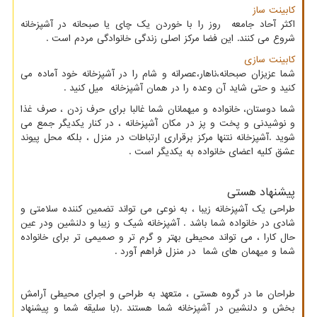
کابینت ساز
اکثر آحاد جامعه روز را با خوردن یک چای یا صبحانه در آشپزخانه
شروع می کنند. این فضا مرکز اصلی زندگی خانوادگی مردم است .
کابینت سازی
شما عزیزان صبحانه،ناهار،عصرانه و شام را در آشپزخانه خود آماده می
کنید و حتی شاید آن وعده را در همان آشپزخانه میل کنید .
شما دوستان، خانواده و میهمانان شما غالبا برای حرف زدن ، صرف غذا
و نوشیدنی و پخت و پز در مکان آَشپزخانه ، در کنار یکدیگر جمع می
شوید .آشپزخانه نتنها مرکز برقراری ارتباطات در منزل ، بلکه محل پیوند
عشق کلیه اعضای خانواده به یکدیگر است .
پیشنهاد هستی
طراحی یک آشپزخانه زیبا ، به نوعی می تواند تضمین کننده سلامتی و
شادی در خانواده شما باشد . آشپزخانه شیک و زیبا و دلنشین ودر عین
حال کارا ، می تواند محیطی بهتر و گرم تر و صمیمی تر برای خانواده
شما و میهمان های شما در منزل فراهم آورد .
طراحان ما در گروه هستی ، متعهد به طراحی و اجرای محیطی آرامش
بخش و دلنشین در آشپزخانه شما هستند .(با سلیقه شما و پیشنهاد