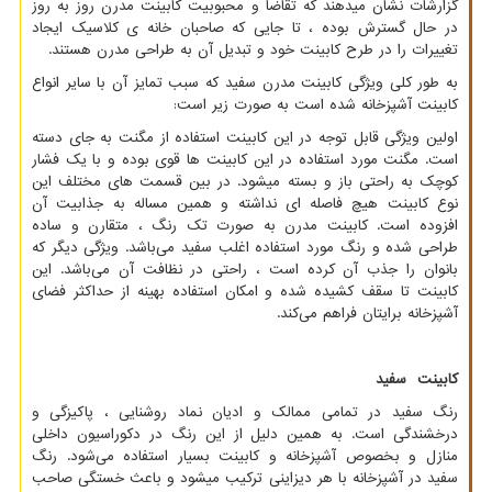
گزارشات نشان میدهند که تقاضا و محبوبیت کابینت مدرن روز به روز
در حال گسترش بوده ، تا جایی که صاحبان خانه‌ ی کلاسیک ایجاد
تغییرات را در طرح کابینت خود و تبدیل آن به طراحی مدرن هستند.
به طور کلی ویژگی کابینت مدرن سفید که سبب تمایز آن با سایر انواع
کابینت آشپزخانه شده است به صورت زیر است:
اولین ویژگی قابل توجه در این کابینت استفاده از مگنت به جای دسته
است. مگنت مورد استفاده در این کابینت ها قوی بوده و با یک فشار
کوچک به راحتی باز و بسته میشود. در بین قسمت‌ های مختلف این
نوع کابینت هیچ فاصله ای نداشته و همین مساله به جذابیت آن
افزوده است. کابینت مدرن به صورت تک رنگ ، متقارن و ساده
طراحی شده و رنگ مورد استفاده اغلب سفید می‌باشد. ویژگی دیگر که
بانوان را جذب آن کرده است ، راحتی در نظافت آن می‌باشد. این
کابینت تا سقف کشیده شده و امکان استفاده بهینه از حداکثر فضای
آشپزخانه برایتان فراهم می‌کند.
کابینت سفید
رنگ سفید در تمامی ممالک و ادیان نماد روشنایی ، پاکیزگی و
درخشندگی است. به همین دلیل از این رنگ در دکوراسیون داخلی
منازل و بخصوص آشپزخانه و کابینت بسیار استفاده می‌شود. رنگ
سفید در آشپزخانه با هر دیزاینی ترکیب میشود و باعث خستگی صاحب