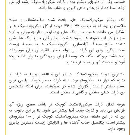
هستند. یکی از دلیلهای بیشتر بودن ذرات میکروپلاستیک رشته ای می
تواند استفاده از تورهای ماهی گیری و طناب ها باشد.
رنگ بیشتر میکروپلاستیک های یافت شده سفید/شفاف و سیاه/
خاکستری بود که به ترتیب ۳۲ و ۳۶ درصد از کل میکروپلاستیک ها را
تشکیل می دادند. همین طور رنگ های زرد/نارنجی، قرمز/صورتی و آبی/
سبز نیز در این نمونه ها وجود داشت. بطور کلی تنوع رنگ ها نشان
دهنده منابع مختلف آزادسازی میکروپلاستیک ها به محیط زیست
است. رنگی بودن این ذرات می تواند خطر بالقوه ای برای موجودات
زنده باشد؛ چونکه ممکنست توسط آبزیان و پرندگان بعنوان غذا خورده
شود و سلامت آنها را به خطر بیندازد.
بیشترین درصد میکروپلاستیک ها در این مطالعه مربوط به ذرات با
اندازه کم تراز ۱۰۰ میکرومتر بود. البته ذرات بسیار کوچک را می توان
بسیار بیشتر از مقدار گزارش شده در نظرگرفت، برای اینکه تشخیص
این ذرات خیلی مشکل و گاهی نا ممکن است.
هرچه اندازه ذرات میکروپلاستیک کوچک تر باشد، سطح ویژه آنها
افزایش می یابد و قدرت جذب آنها بیشتر می شود. بنا بر این باتوجه به
این که در این منطقه ذرات میکروپلاستیک کوچک تر از ۱۰۰ میکرومتر،
بیشتر است؛ پتانسیل جذب آلاینده ها و افزایش زیست دسترس پذیری
وجود دارد.