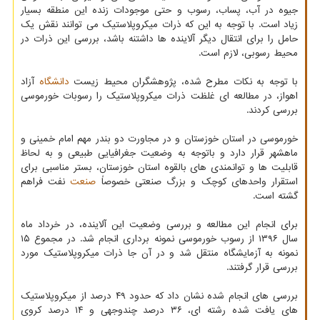
جیوه در آب، پساب، رسوب و حتی موجودات زنده این منطقه بسیار
زیاد است. با توجه به این که ذرات میکروپلاستیک می توانند نقش یک
حامل را برای انتقال دیگر آلاینده ها داشتنه باشد، بررسی این ذرات در
محیط رسوبی، لازم است.
با توجه به نکات مطرح شده، پژوهشگران محیط زیست
دانشگاه
آزاد
اهواز، در مطالعه ای غلظت ذرات میکروپلاستیک را رسوبات خورموسی
بررسی کردند.
خورموسی در استان خوزستان و در مجاورت دو بندر مهم امام خمینی و
ماهشهر قرار دارد و باتوجه به وضعیت جغرافیایی طبیعی و به لحاظ
قابلیت ها و توانمندی های بالقوه استان خوزستان، بستر مناسبی برای
استقرار واحدهای کوچک و بزرگ صنعتی خصوصاً
صنعت
نفت فراهم
گشته است.
برای انجام این مطالعه و بررسی وضعیت این آلاینده، در خرداد ماه
سال ۱۳۹۶ از رسوب خورموسی نمونه برداری انجام شد. در مجموع ۱۵
نمونه به آزمایشگاه منتقل شد و در آن جا ذرات میکروپلاستیک مورد
بررسی قرار گرفتند.
بررسی های انجام شده نشان داد که حدود ۴۹ درصد از میکروپلاستیک
های یافت شده رشته ای، ۳۶ درصد چندوجهی و ۱۴ درصد کروی