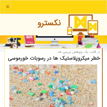
منو
نكسترو
در قالب یك پژوهش بررسی شد
خطر میكروپلاستیك ها در رسوبات خورموسی