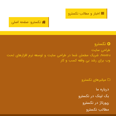
اخبار و مطالب نکسترو
نکسترو: صفحه اصلی
نكسترو
طراحی سایت
Nextru، شریک مطمئن شما در طراحی سایت و توسعه نرم افزارهای تحت
وب برای رشد بی وقفه کسب و کار
میانبرهای نكسترو
درباره ما
بک لینک در نكسترو
رپورتاژ در نكسترو
مطالب نكسترو