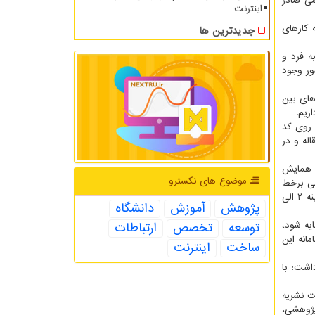
لمی صادر
اینترنت
 کارهای
جدیدترین ها
ه فرد و
خصوص در کشور وجود
دهای بین
ریم.
 روی کد
له و در
و همایش
موضوع های نكسترو
سی برخط
به داده های تحقیقاتی برای کشف، شناسایی و استفاده مجدد" و "سیاست گذاری در جهت اقتصاد مقاومتی و صرفه جویی ارزی باتوجه به هزینه ۲ الی
پژوهش
آموزش
دانشگاه
 یابد، اشاره کرد: اگر بیش از ۱۰۰ هزار مقاله نمایه شود،
توسعه
تخصص
ارتباطات
ا رونمایی این سامانه این
ساخت
اینترنت
اشت: با
د از سایت نشریه
پژوهشی،