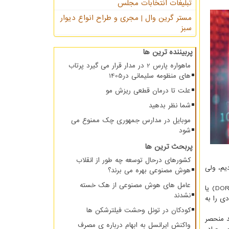
تبلیغات انتخابات مجلس
مستر گرین وال | مجری و طراح انواع دیوار
سبز
پربیننده ترین ها
ماهواره پارس 2 در مدار قرار می گیرد پرتاب
های منظومه سلیمانی در1405
علت تا درمان قطعی ریزش مو
شما نظر بدهید
موبایل در مدارس جمهوری چک ممنوع می
شود
پربحث ترین ها
کشورهای درحال توسعه چه طور از انقلاب
ات علمی مکاتبه کردیم، ولی
هوش مصنوعی بهره می برند؟
عامل های هوش مصنوعی از هک خسته
سرپرست پایگاه استنادی علوم جهان اسلام تصریح کرد: در سال قبل با درخواست نشریات علمی، پیاده سازی سامانه شناسه دیجیتال اشیاء (DOR) یا
نشدند
ادی را به
کودکان در تونل وحشت فیلترشکن ها
د منحصر
واکنش ایرانسل به ابهام درباره ی مصرف