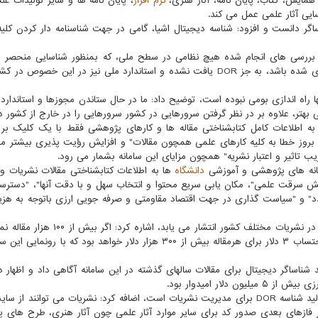
مایش، کتاب، پایان نامه، آثار هنری،
نرم افزار
، پایان نامه ها و سایر تولیدات ع
یی آثار علمی عمل می کند.
اگر دانست و افزود: شناسه دیجیتال اشیا، گامی در جهت شناسنامه دار کردن کلیه
ق بررسی های انجام شده هیچ نظامی در سطح ملی، که بمنظور شناسایی منحصر ب
پایدار اشیاء اطلاعاتی در محیط دیجیتال طراحی و پیاده سازی شده باشد، به جز DOR یافت نشده و استاندارد ملی نیز در این 
نها راه اندازی بومی نبوده است، توضیح داد: ما در حال ستاندن مجوزها و استاندار
تر، علاوه بر در نظر گرفتن سرورهایی در کشور سرورهایی را در خارج از کشور دا
ه اطلاعات کامل کتابشناختی مقاله ها و کارهای پژوهشی فقط با یک کلیک بر
بروز خطا به کلیه کارهای علمی همچون مقالات" و افزایش رؤیت پذیری بیشتر مقا
 تاثیر و اعتبار نشریه" همچون مزایای این سامانه بشمار می رود.
سامانه های پژوهشی و آموزشی
دانشگاه
ها به اطلاعات کتابشناختی مقالات نشریات 
هش سرقت علمی"، مکان یابی سریع محتوا و انتخاب سهل و با دقت آنها"، "دستر
وی با تاکید بر اینکه هم اکنون سالانه بیش از ۶۵ هزار مقاله در نشریات مختلف کشور انتشار می
میزان هزینه مورد نیاز برای ستاندن کد شناساگر دیجیتال با احتساب ۳ دلار برای هرمقاله بیش از ۳۰۰ هزار دلار خواهد بود که ب
شناساگر دیجیتال برای مقالات سالهای گذشته در این سامانه آگاهی داد و اظهار د
لار امیدوار بود.
دهقانی با اعلان اینکه در فاز اول راه اندازی، وب سرویس تولید شناسه DOR برای مدیریت نشریات است، اضافه کرد: نشریات می توانن
 فازهای بعدی صدور کد برای سایر موارد آثار علمی چون آثار هنری، طرح های 