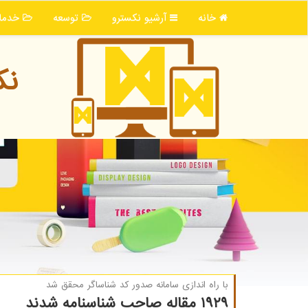
خانه
آرشیو نكسترو
توسعه
خدما
نك
با راه اندازی سامانه صدور كد شناساگر محقق شد
۱۹۲۹ مقاله صاحب شناسنامه شدند