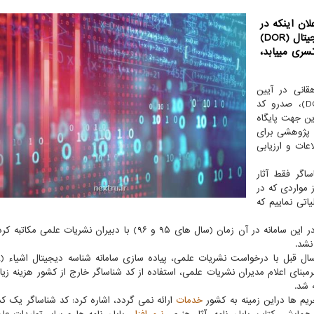
ان اینکه در
فاز اول راه اندازی، سامانه جامع صدور کد شناساگر دیجیتال (DOR)
برای نشریات است و به تدریج به سایر تولیدات علمی تسری می‎یابد،
قانی در آیین
رونمایی از سامانه جامع صدور کد شناساگر دیجیتال (DOR)، صدرو کد
ین جهت پایگاه
دهه ۱۳۹۰ در قالب طرح پژوهشی برای
اعات و ارزیابی
اگر فقط آثار
 مواردی که در
اتی نماییم که
دهقانی افزود: بر این اساس بمنظور مشارکت نشریات علمی در این سامانه در آن زمان (سال های ۹۵ و ۹۶) با دبیران نشری
نشد.
قرار گرفت؛ چونکه برمبنای اعلام مدیران نشریات علمی، استفاده از کد شناساگر خارج از کشور هزینه زی
 شد.
ریم ها دراین زمینه به کشور
خدمات
ارائه نمی گردد، اشاره کرد: کد شناساگر یک ک