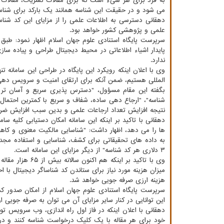
به فرد برای هر شیء است که برای مقالات نشریات، مقالات ه
می شود و در حقیقت این شناسه همانند یک بارکد برای شناسا
دهقانی دسترسی به اطلاعات علمی را از مزایای این کد شناس
علمی و پژوهشی کشور خواهد بود.
سرپرست پایگاه استنادی علوم جهان اسلام اظهار نمود: طب
ندارد.
وی با اعلان اینکه رویکرد این پایگاه در طراحی این سامانه ت
المللی هستیم، ضمن آنکه برای ارتقای امنیت و سرویس دهی به
بگفته این مقام مسؤول، "دسترس پذیری سریع و آسان تر ب
شناسه"، "ارجاع دهی ساده، شفاف و سریع با کمترین احتمال 
نتیجه افزایش تعداد ارجاعات علمی و بدین سبب افزایش ضریب
دهقانی با تاکید بر اینکه این سامانه امکان دستیابی کلیه 
ها را می دهد، اظهار داشت: "شناسایی مالکیت معنوی و کا
۳ دلاری هر کد شناسه" از دیگر مزایای این سامانه است.
هزینه ارزی صرفه جویی خواهد شد.
سرپرست پایگاه استنادی علوم جهان اسلام از امکان صدور کد 
این توانایی در کنار سایر مزایای آن می توان به صرفه جویی ارزی بیش از ۵ میلیون د
خود برای هر مقاله با یک کلیک درخواست شناسه کنند و در