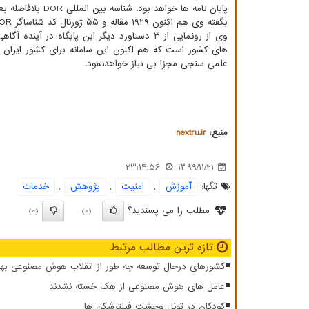
پایان نامه ها خواهد بود. شناسه بین المللی DOR بلافاصله بعد از تولید و ارائه معتبر است.
بگفته وی هم اکنون ۱۹۲۹ مقاله و ۵۵ ژورنال کد شناساگر DOR را دریافت نمودند.
وی از رونمایی از ۳ دستاورد دیگر این پایگاه در آینده آگاهی داد و اظهار داشت: یکی از این محصولات ایستگاهی برای پروفایل علمی کشور و
های کشور است که هم اکنون این سامانه برای کشور ایران طر
علمی سنجی مجزا بی نیاز خواهدنمود.
منبع:
nextru.ir
23:14:56
1399/11/21
تگها:
آموزش
,
امنیت
,
پژوهش
,
خدمات
مطلب را می پسندید؟
(0)
(0)
تازه ترین مطالب مرتبط
کشورهای درحال توسعه چه طور از انقلاب هوش مصنوعی بهر
عامل های هوش مصنوعی از هک خسته نشدند
کودکان در تونل وحشت فیلترشکن ها