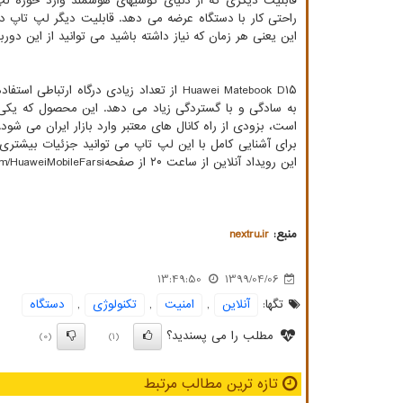
قابلیت دیگری که از دنیای گوشیهای هوشمند وارد حوزه لپ
راحتی کار با دستگاه عرضه می دهد. قابلیت دیگر لپ تاپ 
این یعنی هر زمان که نیاز داشته باشید می توانید از این دوربی
Huawei Matebook D۱۵ از تعداد زیادی درگاه 
به سادگی و با گستردگی زیاد می دهد. این محصول که یکی ا
است، بزودی از راه کانال های معتبر وارد بازار ایران می شود.
این رویداد آنلاین از ساعت ۲۰ از صفحهhttps: //www.aparat.com/HuaweiMobileFarsi قابل مشاهده می باشد.
منبع:
nextru.ir
13:49:50
1399/04/06
تگها:
آنلاین
,
امنیت
,
تكنولوژی
,
دستگاه
مطلب را می پسندید؟
(0)
(1)
تازه ترین مطالب مرتبط