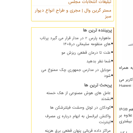
تبلیغات انتخابات مجلس
مستر گرین وال | مجری و طراح انواع دیوار
سبز
پربیننده ترین ها
ماهواره پارس 2 در مدار قرار می گیرد پرتاب
های منظومه سلیمانی در1405
علت تا درمان قطعی ریزش مو
شما نظر بدهید
ا به همراه
موبایل در مدارس جمهوری چک ممنوع می
شود
تری دارد. این یعنی کاربر می
پربحث ترین ها
 خوبی هم برخوردار می باشد. Huawei Matebook D ۱۵
عامل های هوش مصنوعی از هک خسته
نشدند
کودکان در تونل وحشت فیلترشکن ها
در بخش حافظه این دستگاه مجهز به حافظه بسیار سریع SSD است که بر عملکرد دستگاه اضافه می کند. همینطور در بحث عملکرد گرافیکی هم ۱۶GB
د. علاوه بر
واکنش ایرانسل به ابهام درباره ی مصرف
حجم بیشتری
اینترنت
مراکز داده قربانی پنهان قطعی برق هزینه