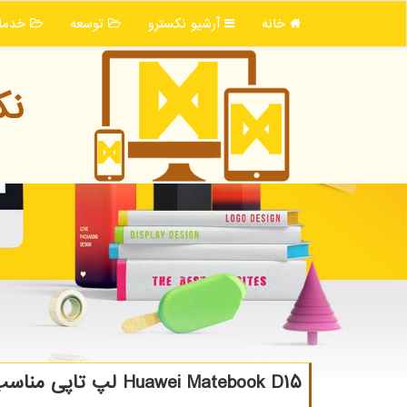
خانه
آرشیو نكسترو
توسعه
خدما
نك
Huawei Matebook D۱۵ لپ تاپی مناسب برای كارهای روزمره