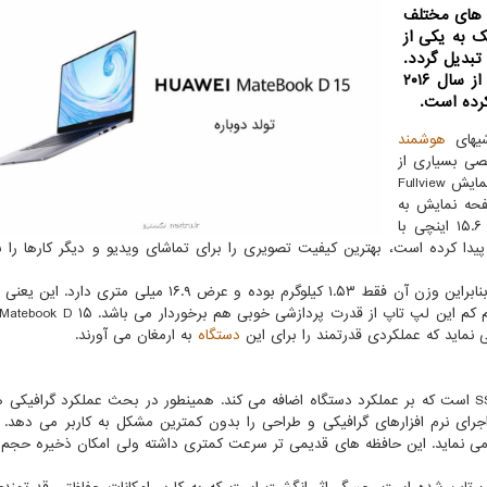
 های مختلف
ك به یكی از
تبدیل گردد.
یكی از این حوزه ها بخش لپ تاپ است كه هوآوی از سال ۲۰۱۶
كرده است.
شیهای
هوشمند
خصی بسیاری از
این تکنولوژی ها را وارد این حیطه هم کرده است. صفحه نمایش Fullview
فحه نمایش به
بدنه به میزان ۸۷ درصد را عرضه می دهد. صفحه نمایش ۱۵.۶ اینچی با
ه به میزان ۵.۳ میلی متر کاهش پیدا کرده است، بهترین کیفیت تصویری را برای تماشای ویدیو و دیگر کارها ر
که جهت حمل و نقل آسان طراحی شده است، بنابراین وزن آن فقط ۱.۵۳ کیلوگرم بوده و عرض ۱۶.۹ میلی م
تواند این لپ تاپ را به سادگی جابه جا کند. علیرغم این حجم کم این لپ تاپ از قدرت پردازشی
دستگاه
به ارمغان می آورند.
نار پردازنده گرافیکی NVidia GeForce امکان اجرای نرم افزارهای گرافیکی و طراحی را بدون کمترین مشکل به کاربر می ده
ین لپ تاپ از حافظه HHD هم استفاده می نماید. این حافظه های قدیمی تر سرعت کمتری داشته ولی امکان ذخیره 