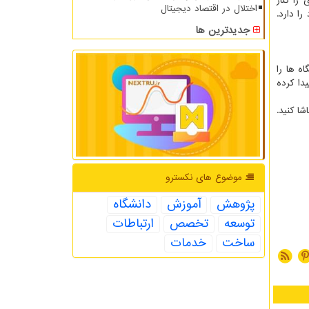
را کنار
اختلال در اقتصاد دیجیتال
ا دارد.
جدیدترین ها
گاه ها را
دا کرده
ر ماه به صورت آنلاین تماشا کنید.
موضوع های نكسترو
پژوهش
آموزش
دانشگاه
توسعه
تخصص
ارتباطات
ساخت
خدمات