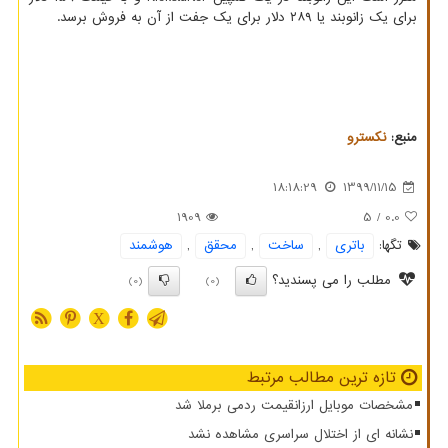
برای یک زانوبند یا ۲۸۹ دلار برای یک جفت از آن به فروش برسد.
منبع:
نكسترو
18:18:29
1399/11/15
1909
/ 5
0.0
تگها:
باتری
,
ساخت
,
محقق
,
هوشمند
مطلب را می پسندید؟
(0)
(0)
X
تازه ترین مطالب مرتبط
مشخصات موبایل ارزانقیمت ردمی برملا شد
نشانه ای از اختلال سراسری مشاهده نشد