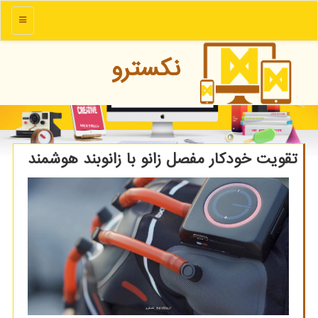
منو
نكسترو
تقویت خودكار مفصل زانو با زانوبند هوشمند