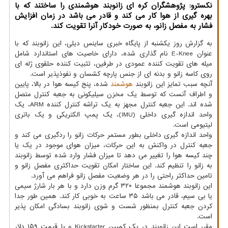
نکسترو: پژوهشگران کره ای زانوبند هوشمندی را ساختند که با
بهره گیری از هوا کار می کند و قادر می باشد در زمان افزایش
فشار به مفصل زانو، به صورت خودکار آنرا تقویت کند.
به گزارش روز یکشنبه از پایگاه خبری ساینس دیلی، این زانوبند که با
عنوان E-Knee نام گذاری شده، دارای خاصیت های استاندارد شامل
میله های تقویت کننده عمودی در طرفین، تثبیت کننده حلقوی ژله ای
روی کاسه زانو و بدنه ای از جنس پارچه کشسان و نفوذپذیر است.
آنچه سبب تمایز این زانوبند
هوشمند
شده، پنج کیسه هوا در بالا، پایین
و اطراف آنست که توسط یک مخزن سیلیکونی به جعبه کنترل متصل
شده اند. این جعبه کنترل مجهز به یک تراشه کنترل کننده ARM، یک
واحد اندازه گیری داخلی (IMU)، یک پمپ الکتریکی و یک باتری
لیتیومی است.
واحد اندازه گیری داخلی بطور مستمر حرکات زانو را ردگیری می کند و
جعبه کنترل در واکنش به این حرکات، میزان هوای موجود در یک یا
چند کیسه هوا را تغییر می دهد تا میزان فشار وارد شده توسط زانوبند
به زانو را تنظیم کند. این ساختار امکان تقویت حداکثری مفصل زانو و
تامین حداکثر راحتی را در هر وضعیت مفصل زانو فراهم می آورد.
این زانوبند هوشمند مجموعا ۳۲۰ گرم وزن دارد و با هر بار شارژ سیمی
یا بی سیم، قادر می باشد ۳۵ ساعت به خوبی کار کند. همین طور جدا
کردن جعبه کنترل بمنظور شست و شوی زانوبند بسادگی امکان پذیر
است.
مقرر است این زانوبند در یک کمپین Kickstarter و با قیمت ۱۵۹ دلار