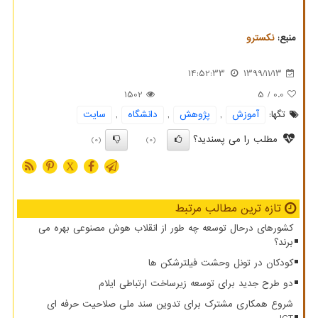
منبع:
نكسترو
14:52:33
1399/11/13
1502
/ 5
0.0
تگها:
آموزش
,
پژوهش
,
دانشگاه
,
سایت
مطلب را می پسندید؟
(0)
(0)
X
تازه ترین مطالب مرتبط
کشورهای درحال توسعه چه طور از انقلاب هوش مصنوعی بهره می
برند؟
کودکان در تونل وحشت فیلترشکن ها
دو طرح جدید برای توسعه زیرساخت ارتباطی ایلام
شروع همکاری مشترک برای تدوین سند ملی صلاحیت حرفه ای