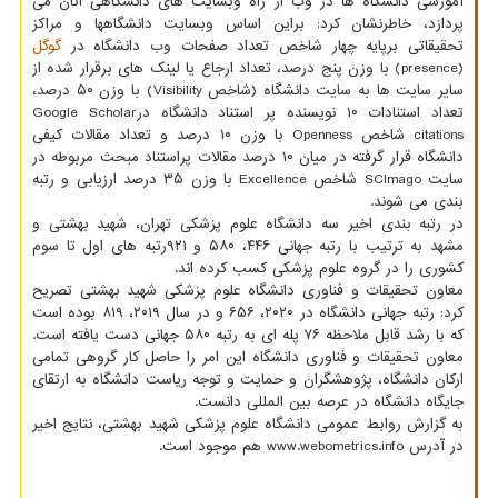
آموزشی دانشگاه ها در وب از راه وبسایت های دانشگاهی آنان می
پردازد، خاطرنشان کرد: براین اساس وبسایت دانشگاهها و مراکز
تحقیقاتی برپایه چهار شاخص تعداد صفحات وب دانشگاه در
گوگل
(presence) با وزن پنج درصد، تعداد ارجاع یا لینک های برقرار شده از
سایر سایت ها به سایت دانشگاه (شاخص Visibility) با وزن ۵۰ درصد،
تعداد استنادات ۱۰ نویسنده پر استناد دانشگاه درGoogle Scholar
citations شاخص Openness با وزن ۱۰ درصد و تعداد مقالات کیفی
دانشگاه قرار گرفته در میان ۱۰ درصد مقالات پراستناد مبحث مربوطه در
سایت SCImago شاخص Excellence با وزن ۳۵ درصد ارزیابی و رتبه
بندی می شوند.
در رتبه بندی اخیر سه دانشگاه علوم پزشکی تهران، شهید بهشتی و
مشهد به ترتیب با رتبه جهانی ۴۴۶، ۵۸۰ و ۹۲۱رتبه های اول تا سوم
کشوری را در گروه علوم پزشکی کسب کرده اند.
معاون تحقیقات و فناوری دانشگاه علوم پزشکی شهید بهشتی تصریح
کرد: رتبه جهانی دانشگاه در ۲۰۲۰، ۶۵۶ و در سال ۲۰۱۹، ۸۱۹ بوده است
که با رشد قابل ملاحظه ۷۶ پله ای به رتبه ۵۸۰ جهانی دست یافته است.
معاون تحقیقات و فناوری دانشگاه این امر را حاصل کار گروهی تمامی
ارکان دانشگاه، پژوهشگران و حمایت و توجه ریاست دانشگاه به ارتقای
جایگاه دانشگاه در عرصه بین المللی دانست.
به گزارش روابط عمومی دانشگاه علوم پزشکی شهید بهشتی، نتایج اخیر
در آدرس www.webometrics.info هم موجود است.