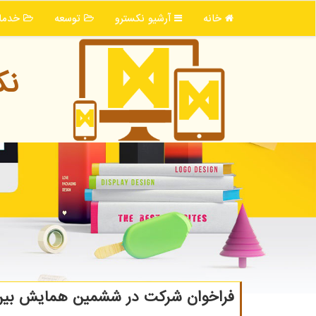
خانه
آرشیو نكسترو
توسعه
خدما
نك
فراخوان شركت در ششمین همایش بین 