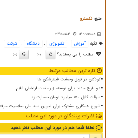
منبع:
نكسترو
23:10:53
1399/11/08
تگها:
آموزش
,
تكنولوژی
,
دانشگاه
,
شركت
مطلب را می پسندید؟
(0)
(0)
تازه ترین مطالب مرتبط
کودکان در تونل وحشت فیلترشکن ها
دو طرح جدید برای توسعه زیرساخت ارتباطی ایلام
سرقت کابل 150 میلیارد تومان خسارت زد
شروع همکاری مشترک برای تدوین سند ملی صلاحیت حرفه ای
نظرات بینندگان در مورد این مطلب
لطفا شما هم
در مورد این مطلب
نظر دهید