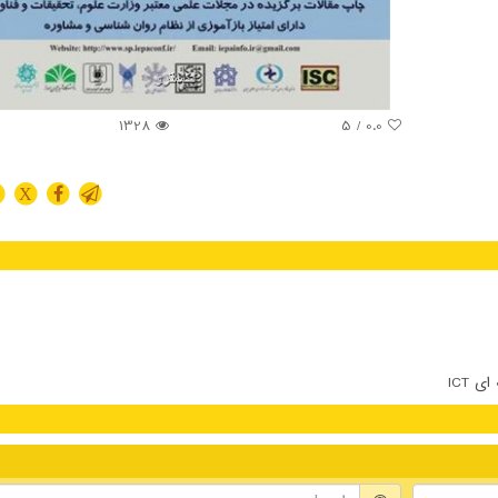
1328
/ 5
0.0
X
 ICT