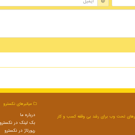
میانبرهای نكسترو
درباره ما
بک لینک در نكسترو
رپورتاژ در نكسترو