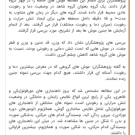
پژوهشگران برای انجام این مطالعه موش های حامله را در چهار گروه
قرار دادند. یک گروه بعنوان گروه شاهد در وضعیت دما و رطوبت
عادی محیط قرار داده شدند. گروه های دیگر در زمان های متناوب به
مدت۱۰ و ۱۵ دقیقه داخل محفظه هایی برای ایجاد تنش حرارت و
رطوبت (میزان دما و رطوبت مختلف) قرار می گرفتند. بعد از انجام
آزمایش ها جنین موش ها بعد از تشریح، مورد بررسی قرار گرفتند.
بررسی های پژوهشگران نشان داد که وزن، قد جنین و وزن و قطر
جفت، در موش هایی که تحت تنش دمایی و رطوبتی بودند، نسبت به
موش های گروه شاهد کاهش چشم گیری داشت.
به گفته پژوهشگران؛ موش های گروهی که در معرض بیشترین دما و
رطوبت آستانه ای قرار داشتند، هیچ کدام جهت بررسی نمونه جنین
زنده نماندند.
در این مطالعه مشخص شد که بروز ناهنجاری های مورفولوژیکی و
ظاهری، یکی از رایج ترین انواع نقایص زایمان و حاملگی در وضعیت
تنش حرارتی و رطوبتی است. نمونه های مختلفی از ناهنجاری های
مورفولوژیکی شامل نقایص ساختاری گوش، همانژیوم (تومورهای دوره
نوزادی)، بیرون زدگی کبد، چسبندگی اندام های حرکتی، بدشکلی صورت
و بدن C شکل در جنین ها مشاهده شد. در میان این ناهنجاری های
چسبندگی اندام حرکتی، بد شکلی صورت و همانژیوم، بیشترین فراوانی
را داشتند.