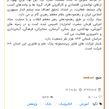
ارتقای توانمندی اقتصادی و کارآفرینی افراد، گروه ها و واحدهای کسب
وکار مستعد فعالیت، در امتداد تحقق اهداف سند چشم انداز جمهوری
اسلامی ایران و رهنمودهای مقام معظم رهبری گام بر می دارد.
بنیاد برکت بر طبق رهنمودهای رهبر معظم انقلاب و با ﺣﻤﺎﻳﺖ ﺳﺘﺎد
اﺟﺮایی ﻓﺮﻣﺎن ﺣﻀﺮت اﻣﺎم(ره) تاسیس شده است و در زمینه های
آموزشی، بهداشتی، برق رسانی، آبرسانی، مخابراتی، فرهنگی، آبخیزداری
و دامپروری فعالیت می کند.
خراسان شمالی ۸۶۳ هزار نفر جمعیت دارد.
شمار شرکت های فناور زیرمجموعه پارک علم و فناوری این استان ۱۰۸
شرکت است.
منبع:
nextru.ir
14:28:50
1399/11/06
1565
/ 5
0.0
تگها:
آموزش
,
الكترونیك
,
بانك
,
پژوهش