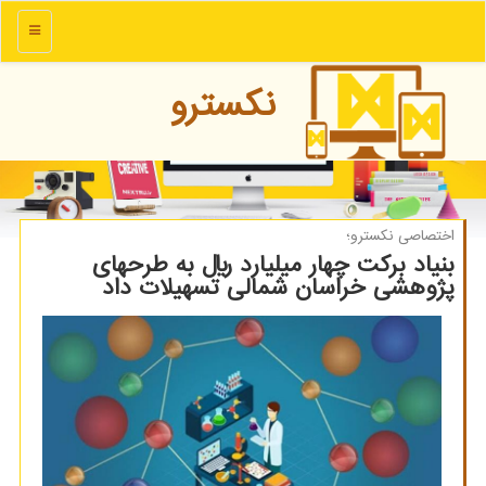
منو
نكسترو
اختصاصی نكسترو؛
بنیاد بركت چهار میلیارد ریال به طرحهای
پژوهشی خراسان شمالی تسهیلات داد