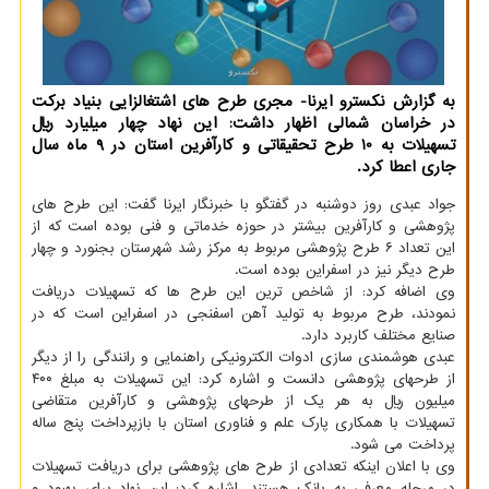
به گزارش نکسترو ایرنا- مجری طرح های اشتغالزایی بنیاد برکت
در خراسان شمالی اظهار داشت: این نهاد چهار میلیارد ریال
تسهیلات به 10 طرح تحقیقاتی و کارآفرین استان در 9 ماه سال
جاری اعطا کرد.
جواد عبدی روز دوشنبه در گفتگو با خبرنگار ایرنا گفت: این طرح های
پژوهشی و کارآفرین بیشتر در حوزه خدماتی و فنی بوده است که از
این تعداد ۶ طرح پژوهشی مربوط به مرکز رشد شهرستان بجنورد و چهار
طرح دیگر نیز در اسفراین بوده است.
وی اضافه کرد: از شاخص ترین این طرح ها که تسهیلات دریافت
نمودند، طرح مربوط به تولید آهن اسفنجی در اسفراین است که در
صنایع مختلف کاربرد دارد.
عبدی هوشمندی سازی ادوات الکترونیکی راهنمایی و رانندگی را از دیگر
از طرحهای پژوهشی دانست و اشاره کرد: این تسهیلات به مبلغ ۴۰۰
میلیون ریال به هر یک از طرحهای پژوهشی و کارآفرین متقاضی
تسهیلات با همکاری پارک علم و فناوری استان با بازپرداخت پنج ساله
پرداخت می شود.
وی با اعلان اینکه تعدادی از طرح های پژوهشی برای دریافت تسهیلات
در مرحله معرفی به بانک هستند، اشاره کرد: این نهاد برای بهبود و