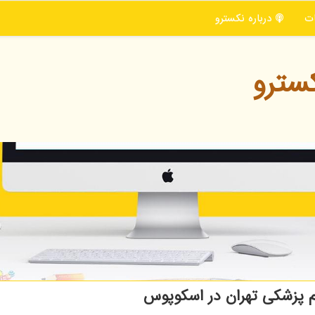
ت
درباره نكسترو
سترو
م پزشكی تهران در اسكوپوس