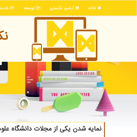
خانه
آرشیو نكسترو
توسعه
خدما
نك
نمایه شدن یكی از مجلات دانشگاه علو