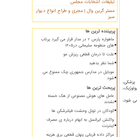
تبلیغات انتخابات مجلس
مستر گرین وال | مجری و طراح انواع دیوار
سبز
پربیننده ترین ها
ماهواره پارس 2 در مدار قرار می گیرد پرتاب
های منظومه سلیمانی در1405
علت تا درمان قطعی ریزش مو
شما نظر بدهید
موبایل در مدارس جمهوری چک ممنوع می
شود
 پزشکی،
پربحث ترین ها
لوژیک،
عامل های هوش مصنوعی از هک خسته
می شود،
نشدند
کودکان در تونل وحشت فیلترشکن ها
واکنش ایرانسل به ابهام درباره ی مصرف
اینترنت
مراکز داده قربانی پنهان قطعی برق هزینه