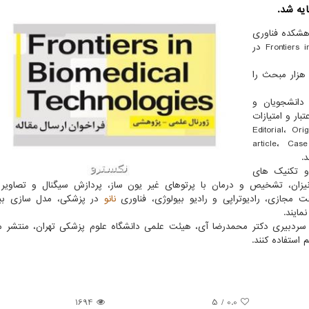
شکده فناوری
ها و تجهیزات پیشرفته پزشکی Frontiers in Biomedical Technologies در
ین پایگاه که در ارتباط با الزویر (Elsevier) است حدود ۳۶ هزار مبحث را
دانشجویان و
ه FBT می توانند از اعتبار و امتیازات
ند، این مقالات می توانند در چارچوب Editorial، Original
article، Cas
 و تکنیک های
ونیزان، تشخیص و درمان با پرتوهای غیر یون ساز، پردازش سیگنال و تصاویر
 مجازی، رادیوتراپی و رادیو بیولوژی، فناوری
نانو
در پزشکی، مدل سازی بیو
ایند.
و سردبیری دکتر محمدرضا آی، هیئت علمی دانشگاه علوم پزشکی تهران، منتشر 
1694
/ 5
0.0