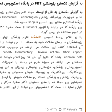
به گزارش نکسترو پژوهشی FBT در پایگاه اسکوپوس نمایه شد.
به گزارش نکسترو به نقل از ایسنا،
مجله علمی-پژوهشی پژوه
پایگاه استنادی معتبر بین المللی Scopus نمایه شد.
ا
در علوم مختلف در برمی گیرد.
بنا بر اعلام روابط عمومی
دانشگاه
علوم پزشکی تهران، 
پژوهشگران با ارسال مقالات خود به مجل
آن استفاده کن
e report، Commentary، Review article، Short report،
Technical note باشد که نتایج آن طی ۴۵ روز اعلام خواهد شد.
محققان می توانند در حوزه های در رابطه با تجهیزات
تصویربرداری پزشکی، دزیمتری پرتوهای یونیزان و غیر ی
بیومکانیک، بیوالکتریک و بیومواد، هوش مصنوعی و حقیقت
روبوتیک پزشکی و پزشکی هسته ای مقالات خویش را ارسال نم
همینطور این مجله که با مدیر مسئولی دکتر سعید سرکار 
دارای نمایه ISI است که دانشجویان می توانند از این اعتبار هم استفاده کنند.
15:07:31
1399/10/22