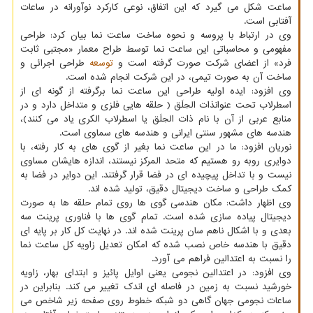
ساعت شکل می گیرد که این اتفاق، نوعی کارکرد نوآورانه در ساعات
آفتابی است.
وی در ارتباط با پروسه و نحوه ساخت ساعت نما بیان کرد: طراحی
مفهومی و محاسباتی این ساعت نما توسط طراح معمار «مجتبی ثابت
فرد» از اعضای شرکت صورت گرفته است و
توسعه
طراحی اجرائی و
ساخت آن به صورت تیمی، در این شرکت انجام شده است.
وی افزود: ایده اولیه طراحی این ساعت نما برگرفته از گونه ای از
اسطرلاب تحت عنوانذات الحِلَق ( حلقه هایی فلزی و متداخل دارد و در
منابع عربی از آن با نام ذات الحِلَق یا اسطرلاب الکری یاد می کنند)،
هندسه های مشهور سنتی ایرانی و هندسه های سماوی است.
نوریان افزود: ما در این ساعت نما بغیر از گوی های به کار رفته، با
دوایری روبه رو هستیم که متحد المرکز نیستند، اندازه هایشان مساوی
نیست و با تداخل پیچیده ای در فضا قرار گرفتند. این دوایر در فضا به
کمک طراحی و ساخت دیجیتال دقیق، تولید شده اند.
وی اظهار داشت: مکان هندسی گوی ها روی تمام حلقه ها به صورت
دیجیتال پیاده سازی شده است. تمام گوی ها با فناوری پرینت سه
بعدی و با اشکال ناهم سان پرینت شده اند. در نهایت کل کار بر پایه ای
دقیق با هندسه خاص نصب شده که امکان تعدیل زاویه کل ساعت نما
را نسبت به اعتدالین فراهم می آورد.
وی افزود: در اعتدالین نجومی یعنی اوایل پائیز و ابتدای بهار، زاویه
خورشید نسبت به زمین در فاصله ای اندک تغییر می کند. بنابراین در
ساعات نجومی جهان گاهی دو شبکه خطوط روی صفحه زیر شاخص می