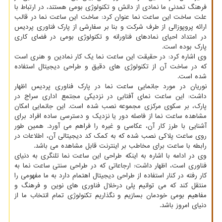
فرهنگ تمدنی ما نمادی از دانش و تکنولوژی بومی هستند، در ارتباط با
علت ساخت این ساعت نما عنوان کرد: ساخت این ساعت نما در قالب
ارائه پروپوزالی از طرف شرکت و بنا بر سفارشی از پارک فناوری پردیس
در امتداد احیای نمادهای فناورانه و تکنولوژی بومی در فضای کاری
پارک بوده است.
وی اشاره کرد: در حقیقت این ساعت نما یک کار نمادین و هنری است
که در ساخت آن از تکنولوژی های دقیق و طراحی دیجیتال استفاده
شده است.
نوریان در مورد جانمایی ساعت نما در پارک فناوری پردیس اظهار
داشت: این ساعت نمای آفتابی در نزدیکی مجتمع اداری سراج در
پارک، بر سکوی مرکزی مجموعه نصب شده است. این جانمایی امکان
مشاهده ساعت نما از فاصله دور یا نزدیک و دسترسی ساده افراد برای
آشنایی با طرز کار آن، عکاسی و غیره را فراهم می آورد. همین طور
روی ساعت پلاکی نصب شده که به کمک کد دیجیتالی آن، اطلاعات در
رابطه با ساعت برای مخاطب بر اینترنت قابل مشاهده می باشد.
وی در ادامه با اشاره به اینکه طراحی این ساعت نما تلنگری به دنیای
فناوری است، اظهار داشت: ارجاعاتی که در طراحی سنتی ساعت نما به
کار رفته در کنار استفاده از طراحی دیجیتال اهتمام دارد به ما مفهومی را
منتقل کند که می توانیم پلی درخلال فناوری های نوین و فرهنگ و
مفاهیم بومی خودمان بسازیم و نگذاریم تکنولوژی تمام انتخاب ما از
دنیای امروز باشد.