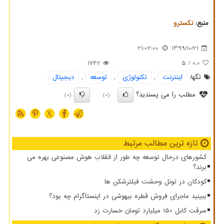
منبع:
نكسترو
21:02:00
1399/10/21
1742
/ 5
0.0
تگها:
اینترنت
,
تكنولوژی
,
توسعه
,
دیجیتال
مطلب را می پسندید؟
(0)
(0)
X
تازه ترین مطالب مرتبط
کشورهای درحال توسعه چه طور از انقلاب هوش مصنوعی بهره می
برند؟
کودکان در تونل وحشت فیلترشکن ها
ببینید ماجرای فروش قطره بیهوشی در اینستاگرام چه بود؟
سرقت کابل 150 میلیارد تومان خسارت زد