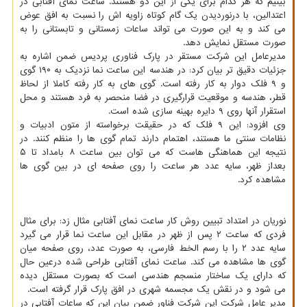
بینیم که هر کدام برای یکی از این دو هستند. ساعت نمای آفتابی در
اعتدالین، با درنوردیدن یک گام کوتاه زاویه اش را نسبت به افق عوض
می کند و به این صورت می تواند ساعات زمستانی و تابستانی را به
صورت مستقل نمایش دهد.
مدیرعامل این شرکت مستقر در پارک فناوری پردیس ضمن اشاره به
جزئیات دقیق تر بیان کرد: در هندسه این ساعت نما نزدیک به ۱۹۰ گوی
و ۹ فلک دوار به کار رفته است. گوی های به کار رفته کاملا از لحاظ
قطر، هندسه و موقعیت قرارگیری در فضا منحصر به فرد هستند و محل
استقرار آنها روی ۹ دایره بهینه سازی شده است.
وی افزود: این ۹ فلک که در حقیقت برخواسته از متون ادبیات و
نظامات سنتی ما هستند، اهتمام دارند تمام گوی ها را منظم کنند. در
نتیجه این هماهنگی هاست که می توان بین ساعت ۸ بامداد تا ۵
بعداز ظهر، سایه عدد هر ساعت را روی صفحه ای در بین گوی ها
مشاهده کرد.
نوریان در امتداد تبیین روش کار ساعت نمای آفتابی مثال زد: برای مثال
فردی که ساعت ۲ پس از ظهر در مقابل این ساعت نما قرار می گیرد
سایه عدد ۲ را با رسم الخط فارسی، به صورت عدد، روی صفحه میان
گوی ها مشاهده می کند. ساعت نمای آفتابی طراحی شده درعین حال
که دارای یک ساختار منسجم هندسی است که بصورت مستقل دیده
می شود و در نقش یک مجسمه شهری در افق پارک قرار گرفته است.
مدیر عامل شرکت این شرکت فناور ضمن بیان این که ساعات آفتابی در