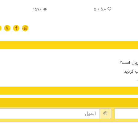
1576
/ 5
5.0
X
ریان است؟
 گردید