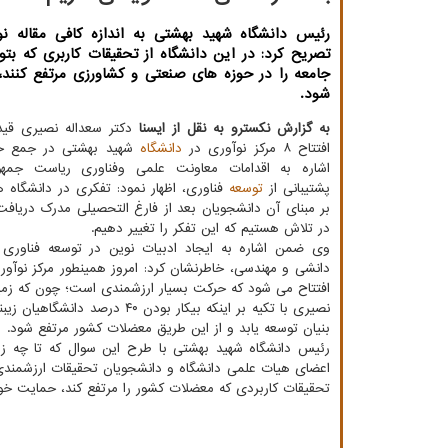
رئیس دانشگاه شهید بهشتی به اندازه کافی مقاله نو
تصریح کرد: در این دانشگاه از تحقیقات کاربری که بتو
جامعه را در حوزه های صنعتی و کشاورزی مرتفع کنند
شود.
به گزارش نکسترو به نقل از ایسنا
دکتر سعداله نصیری قید
افتتاح ۸ مرکز نوآوری در
دانشگاه
شهید بهشتی در جمع خب
اشاره به اقدامات معاونت علمی وفناوری ریاست جمهو
پشتیبانی از
توسعه
فناوری، اظهار نمود: تفکری در دانشگاه ه
بر مبنای آن دانشجویان بعد از فارغ التحصیلی مدرک دریافت
در تلاش هستیم که این تفکر را تغییر دهیم.
وی ضمن اشاره به ایجاد ادبیات نوین در توسعه فناوری
دانشی و مهندسی، خاطرنشان کرد: امروز همینطور مرکز نوآور
افتتاح می شود که حرکت بسیار ارزشمندی است؛ چون که زمینه
نصیری با تکیه بر اینکه بیکار
بنیان توسعه یابد و از این طریق معضلات کشور مرتفع شود.
رئیس دانشگاه شهید بهشتی با طرح این سوال که تا چه زما
اعضای هیات علمی دانشگاه و دانشجویان تحقیقات ارزشمندی ان
تحقیقات کاربردی که معضلات کشور را مرتفع کند، حمایت خوا