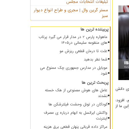
تبلیغات انتخابات مجلس
مستر گرین وال | مجری و طراح انواع دیوار
سبز
پربیننده ترین ها
ماهواره پارس 2 در مدار قرار می گیرد پرتاب
های منظومه سلیمانی در1405
علت تا درمان قطعی ریزش مو
شما نظر بدهید
موبایل در مدارس جمهوری چک ممنوع می
شود
پربحث ترین ها
یتهای دانش
عامل های هوش مصنوعی از هک خسته
نشدند
 افزود:
کودکان در تونل وحشت فیلترشکن ها
ن ما از
واکنش ایرانسل به ابهام درباره ی مصرف
اینترنت
مراکز داده قربانی پنهان قطعی برق هزینه