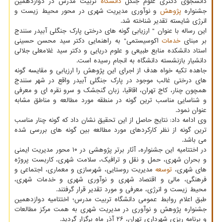
دانشجوی دکتری علوم جنگل
دانشگاه
تربیت مدرس در دوازدهمین
جشنواره
پژوهش
و نوآوری مدیریت شهری در محور محیط زیست و
انرژی شایسته تقدیر شناخته شد.
این رساله با عنوان " ارزیابی گونه های درختی پارک جنگلی آبیدر سنندج
بر مبنای
خدمات
اکوسیستمی" به راهنمایی دکتر سید محسن حسینی
استاد دانشکده منابع طبیعی و علوم دریایی و دکتر سید غلامعلی جلالی
دانشیار بازنشسته دانشگاه به انجام رسیده است.
جاهده تکیه خواه هدف از اجرای این پژوهش را ارزیابی و مقایسه گونه
های درختی غالب موجود در پارک جنگلی آبیدر واقع در شهر سنندج
همچون چنار، کاج تهران، اقاقیا، زبان گنجشک و سرو نقره ای و معرفی
و شناسایی مناسب ترین گونه در منطقه مورد مطالعه و مناطق مشابه
عنوان نمود.
وی ادامه داد: نتایج حاصل از این تحقیق نشان داد که گونه چنار مناسب
ترین گونه از نظر کارکردهای مورد مطالعه بین گونه های بررسی شده
می باشد.
در اختتامیه این جشنواره، آثار برتر پژوهشی در ۱۰ محور مدیریت ایمنی
و بحران شهری، حمل و نقل و ترافیک، سلامت شهری، کاربست پروژه
های شهری،
توسعه
مدیریت روستایی، شهرسازی و معماری، اجتماعی و
فرهنگی، مالی و اقتصاد شهری و نوآوری شهری و خدمات شهری،
محیط زیست و انرژی، معرفی و مورد تقدیر قرار گرفتند.
طبق اعلام روابط عمومی دانشگاه تربیت مدرس؛ اختتامیه دوازدهمین
جشنواره پژوهش و نوآوری در مدیریت شهری به همت مرکز مطالعات
و برنامه ریزی شهرداری تهران، ۲۶ آذر ماه برگزار گردید.