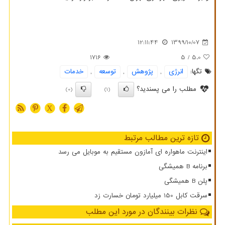
12:11:44
1399/10/07
1716
/ 5
5.0
تگها:
انرژی
,
پژوهش
,
توسعه
,
خدمات
مطلب را می پسندید؟
(0)
(1)
X
تازه ترین مطالب مرتبط
اینترنت ماهواره ای آمازون مستقیم به موبایل می رسد
برنامه B همیشگی
پلن B همیشگی
سرقت کابل 150 میلیارد تومان خسارت زد
نظرات بینندگان در مورد این مطلب