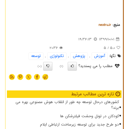
منبع:
nextru.ir
19:36:13
1399/10/01
2036
/ 5
5.0
تگها:
آموزش
,
پژوهش
,
تكنولوژی
,
توسعه
مطلب را می پسندید؟
(0)
(1)
X
تازه ترین مطالب مرتبط
کشورهای درحال توسعه چه طور از انقلاب هوش مصنوعی بهره می
برند؟
کودکان در تونل وحشت فیلترشکن ها
دو طرح جدید برای توسعه زیرساخت ارتباطی ایلام