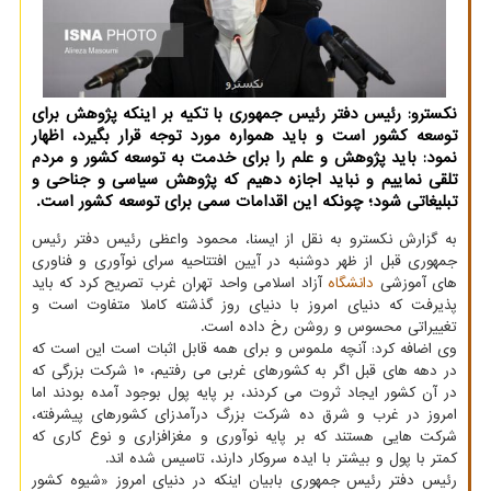
نکسترو: رئیس دفتر رئیس جمهوری با تکیه بر اینکه پژوهش برای
توسعه کشور است و باید همواره مورد توجه قرار بگیرد، اظهار
نمود: باید پژوهش و علم را برای خدمت به توسعه کشور و مردم
تلقی نماییم و نباید اجازه دهیم که پژوهش سیاسی و جناحی و
تبلیغاتی شود؛ چونکه این اقدامات سمی برای توسعه کشور است.
به گزارش نکسترو به نقل از ایسنا، محمود واعظی رئیس دفتر رئیس
جمهوری قبل از ظهر دوشنبه در آیین افتتاحیه سرای نوآوری و فناوری
های آموزشی
دانشگاه
آزاد اسلامی واحد تهران غرب تصریح کرد که باید
پذیرفت که دنیای امروز با دنیای روز گذشته کاملا متفاوت است و
تغییراتی محسوس و روشن رخ داده است.
وی اضافه کرد: آنچه ملموس و برای همه قابل اثبات است این است که
در دهه های قبل اگر به کشورهای غربی می رفتیم، ۱۰ شرکت بزرگی که
در آن کشور ایجاد ثروت می کردند، بر پایه پول بوجود آمده بودند اما
امروز در غرب و شرق ده شرکت بزرگ درآمدزای کشورهای پیشرفته،
شرکت هایی هستند که بر پایه نوآوری و مغزافزاری و نوع کاری که
کمتر با پول و بیشتر با ایده سروکار دارند، تاسیس شده اند.
رئیس دفتر رئیس جمهوری بابیان اینکه در دنیای امروز «شیوه کشور