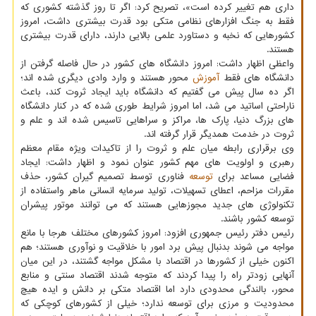
داری هم تغییر کرده است»، تصریح کرد: اگر تا روز گذشته کشوری که
فقط به جنگ افزارهای نظامی متکی بود قدرت بیشتری داشت، امروز
کشورهایی که نخبه و دستاورد علمی بالایی دارند، دارای قدرت بیشتری
هستند.
واعظی اظهار داشت: امروز دانشگاه های کشور در حال فاصله گرفتن از
دانشگاه های فقط
آموزش
محور هستند و وارد وادی دیگری شده اند؛
اگر ده سال پیش می گفتیم که دانشگاه باید ایجاد ثروت کند، باعث
ناراحتی اساتید می شد، اما امروز شرایط طوری شده که در کنار دانشگاه
های بزرگ دنیا، پارک ها، مراکز و سراهایی تاسیس شده اند و علم و
ثروت در خدمت همدیگر قرار گرفته اند.
وی برقراری رابطه میان علم و ثروت را از تاکیدات ویژه مقام معظم
رهبری و اولویت های مهم کشور عنوان نمود و اظهار داشت: ایجاد
فضایی مساعد برای
توسعه
فناوری توسط تصمیم گیران کشور، حذف
مقررات مزاحم، اعطای تسهیلات، تولید سرمایه انسانی ماهر واستفاده از
تکنولوژی های جدید مجوزهایی هستند که می توانند موتور پیشران
توسعه کشور باشند.
رئیس دفتر رئیس جمهوری افزود: امروز کشورهای مختلف هرجا با مانع
مواجه می شوند بدنبال پیش برد امور با خلاقیت و نوآوری هستند؛ هم
اکنون خیلی از کشورها در اقتصاد با مشکل مواجه گشتند، در این میان
آنهایی زودتر راه را پیدا کردند که متوجه شدند اقتصاد سنتی و منابع
محور، بالندگی محدودی دارد اما اقتصاد متکی بر دانش و ایده هیچ
محدودیت و مرزی برای توسعه ندارد؛ خیلی از کشورهای کوچکی که