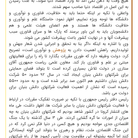
هیچ وقت به ذهن نمی آمد که وارد اقتصاد دنیا شوند، به علت رسیدن
به این اصل در اقتصاد دنیا صاحب سهم شدند.
واعظی با تکیه بر اینکه حتما باید به خلاقیت، فناوری و نوآوری و
دانشگاه ها توجه ویژه نماییم، اظهار نمود: خاستگاه علم و نوآوری و
خلاقیت دانشگاه ها هستند و هم اعضای هیئت علمی و هم
دانشجویان باید به این باور برسند که پارک ها و سرای فناوری سبب
پیشرفت آنها و در نهایت کشور باعث پیشرفت کشور می شوند.
وی با اشاره به اینکه «اگر بنا به تحقق و اجرایی شدن شعار جهش و
تولیدداریم، راهش اهمیت دادن به
پژوهش
و نوآوری است» تصریح
کرد: دولت وظیفه دارد که طوری مقررات بگذارد تا راه را برای فعالیتهای
مبتنی بر علم و فناوری باز کند. معاون علمی ریاست جمهوری آقای
ستاری در دولت تلاش بسیاری کرده است تا بتواند فضای حمایتی
برای شرکتهای دانش بنیان ایجاد کند؛ در سال ۹۲ حدود ۵۰ شرکت
دانش بنیان داشتیم هم اکنون صد برابر شده است و به حدود ۵۵۰۰
رسیده است که نشان از اهمیت فعالیت شرکتهای دانش بنیان برای
دولت می باشد.
رئیس دفتر رئیس جمهوری با تکیه بر ضرورت تفکیک مقررات در ارتباط
با فعالیت شرکتهای دانش بنیان با سایر شرکت ها، اظهار داشت: طی ماه
های انتشار کرونا در کشور شاهد بودیم که شرکتهای دانش بنیان به چه
میزان از امورات ما گره گشایی کردند. طی ۳ سال گذشته با یک جنگ
اقتصادی جدی مواجه بودیم و هیچ کسی در دنیا فکر نمی کرد که در
این جنگ اقتصادی ملت، نظام و رهبری ما بتواند این گونه ایستادگی
کنند اما آنچه پشتوانه این مقاومت بود، تأمین کمبود ها از راه شرکتهای