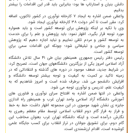
دانش بنیان و استارتاپ ها بود؛ بنابراین باید قدر این اقدامات را بیشتر
بدانیم.
واعظی ضمن اشاره به ایجاد ۷ کارخانه نوآوری در کشور تاکنون، اضافه
کرد: مقرر است تا آخر دولت ۳۸ کارخانه نوآوری ایجاد شود.
وی با تکیه بر اینکه پژوهش برای توسعه کشور است و باید همواره
مورد توجه قرار بگیرد، اظهار نمود: باید پژوهش و علم را برای خدمت
به توسعه کشور و مردم تلقی نماییم و نباید اجازه دهیم که پژوهش
سیاسی و جناحی و تبلیغاتی شود؛ چونکه این اقدامات سمی برای
توسعه کشور است.
رئیس دفتر رئیس جمهوری همینطور بیان طی ۴۱ سال تلاش دانشگاه
آزاد اسلامی امروز یکی از بزرگترین دانشگاههای جهان است، تصریح کرد:
در شرایط جدید، ضعف موجود در دوره های گذشته و انتقاداتی که در
زمینه تاکید بر کمیت به کیفیت و توجه بیشتر توسعه دانشگاه و
افرایش دانشجو می شد، برطرف شده است و امروز شاهدیم که به
کیفیت علم، تدریس و نوآوری توجه می شود.
واعظی در انتها ضمن اشاره به افتتاح سرای نوآوری و فناوری های
آموزشی دانشگاه آزاد اسلامی واحد تهران غرب و همینطور راه اندازی
جایزه ی نشان شهید موسوی در این مجموعه اظهار داشت: خط به خط
و فراز به فراز گام دوم انقلاب اسلامی توسط مقام معظم رهبری به
نگارش درآمده است و اینکه دانشگاه تهران غرب بعنوان مخاطب این
گام دوم، برای تشویق جوانان در تراز انقلاب برای کسب جایگاه علمی
کوشیده است، اقدام ارزشمندی است.