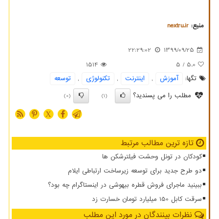
منبع:
nextru.ir
22:29:02
1399/09/25
1514
/ 5
5.0
تگها:
آموزش
,
اینترنت
,
تكنولوژی
,
توسعه
مطلب را می پسندید؟
(0)
(1)
X
تازه ترین مطالب مرتبط
کودکان در تونل وحشت فیلترشکن ها
دو طرح جدید برای توسعه زیرساخت ارتباطی ایلام
ببینید ماجرای فروش قطره بیهوشی در اینستاگرام چه بود؟
سرقت کابل 150 میلیارد تومان خسارت زد
نظرات بینندگان در مورد این مطلب