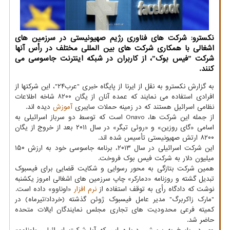
نکسترو: شرکت های فناوری رژیم صهیونیستی در سرزمین های
اشغالی با همکاری شرکت های بین المللی مختلف در رأس آنها
شرکت ˮفیس بوکˮ، از کاربران در شبکه اینترنت جاسوسی می
کنند.
به گزارش نکسترو به نقل از ایرنا از پایگاه خبری "عرب۲۴"، این شرکتها از
افرادی استفاده می نمایند که عمده آنان از یگان ۸۲۰۰ شاخه اطلاعات
نظامی اسرائیل هستند که در زمینه حملات سایبری
آموزش
دیده اند.
از جمله این شرکت ها، Onavo است که توسط دو سرباز اسرائیلی به
اسامی «گای روزین» و «روئی تیگر» در سال ۲۰۱۱ بعد از خروج از یگان
۸۲۰۰ ارتش صهیونیستی تأسیس شده اند.
این شرکت اسرائیلی در سال ۲۰۱۳، برنامه جاسوسی خود به ارزش ۱۵۰
میلیون دلار به شرکت فیس بوک فروخت.
همین شرکت بتازگی به محور رسوایی و شکایت قضایی برای فیسبوک
تبدیل گشته و روزنامه «دمارکر» چاپ سرزمین های اشغالی امروز یکشنبه
نوشت که دادگاه رأی به توقف استفاده از
نرم افزار
«اوناوو» داده است.
"مارک زاکربرگ" مدیر عامل فیسبوک ژوئن گذشته (خرداد/تیرماه) در
کمیته فرعی محدودیت های تجاری مجلس نمایندگان ایالات متحده
حاضر شد.