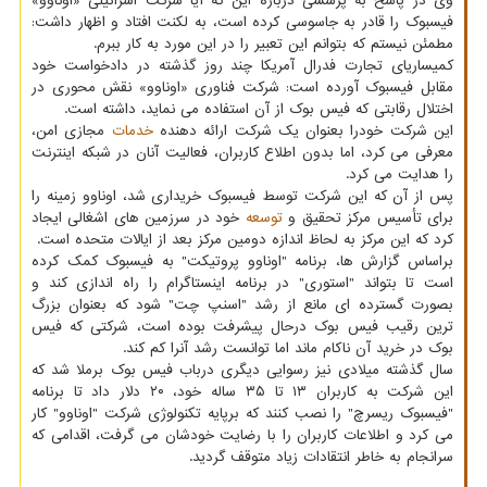
وی در پاسخ به پرسشی درباره این که آیا شرکت اسرائیلی «اوناوو»
فیسبوک را قادر به جاسوسی کرده است، به لکنت افتاد و اظهار داشت:
مطمئن نیستم که بتوانم این تعبیر را در این مورد به کار ببرم.
کمیساریای تجارت فدرال آمریکا چند روز گذشته در دادخواست خود
مقابل فیسبوک آورده است: شرکت فناوری «اوناوو» نقش محوری در
اختلال رقابتی که فیس بوک از آن استفاده می نماید، داشته است.
این شرکت خودرا بعنوان یک شرکت ارائه دهنده
خدمات
مجازی امن،
معرفی می کرد، اما بدون اطلاع کاربران، فعالیت آنان در شبکه اینترنت
را هدایت می کرد.
پس از آن که این شرکت توسط فیسبوک خریداری شد، اوناوو زمینه را
برای تأسیس مرکز تحقیق و
توسعه
خود در سرزمین های اشغالی ایجاد
کرد که این مرکز به لحاظ اندازه دومین مرکز بعد از ایالات متحده است.
براساس گزارش ها، برنامه "اوناوو پروتیکت" به فیسبوک کمک کرده
است تا بتواند "استوری" در برنامه اینستاگرام را راه اندازی کند و
بصورت گسترده ای مانع از رشد "اسنپ چت" شود که بعنوان بزرگ
ترین رقیب فیس بوک درحال پیشرفت بوده است، شرکتی که فیس
بوک در خرید آن ناکام ماند اما توانست رشد آنرا کم کند.
سال گذشته میلادی نیز رسوایی دیگری درباب فیس بوک برملا شد که
این شرکت به کاربران ۱۳ تا ۳۵ ساله خود، ۲۰ دلار داد تا برنامه
"فیسبوک ریسرچ" را نصب کنند که برپایه تکنولوژی شرکت "اوناوو" کار
می کرد و اطلاعات کاربران را با رضایت خودشان می گرفت، اقدامی که
سرانجام به خاطر انتقادات زیاد متوقف گردید.