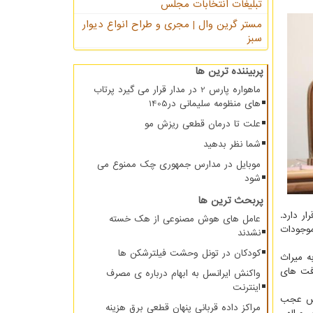
تبلیغات انتخابات مجلس
مستر گرین وال | مجری و طراح انواع دیوار
سبز
پربیننده ترین ها
ماهواره پارس 2 در مدار قرار می گیرد پرتاب
های منظومه سلیمانی در1405
علت تا درمان قطعی ریزش مو
شما نظر بدهید
موبایل در مدارس جمهوری چک ممنوع می
شود
پربحث ترین ها
ر دارد.
عامل های هوش مصنوعی از هک خسته
موجودات
نشدند
کودکان در تونل وحشت فیلترشکن ها
ه میراث
افت های
واکنش ایرانسل به ابهام درباره ی مصرف
اینترنت
 پس عجب
مراکز داده قربانی پنهان قطعی برق هزینه