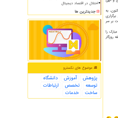
 و الهی
اختلال در اقتصاد دیجیتال
نون، به
جدیدترین ها
برگزاری
ت بر سر
بارک را
ه روزگار
موضوع های نكسترو
پژوهش
آموزش
دانشگاه
توسعه
تخصص
ارتباطات
ساخت
خدمات