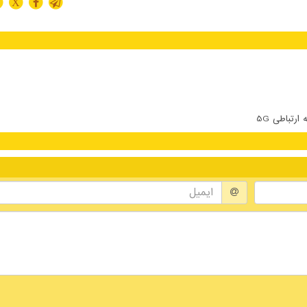
X
تباطی 5G