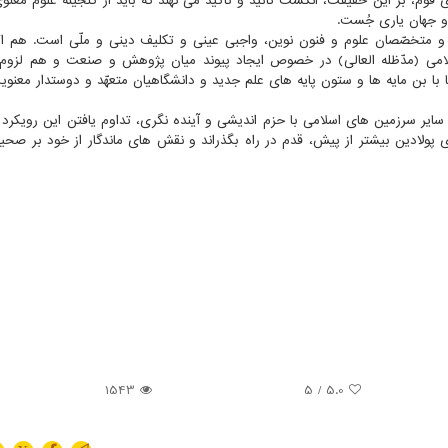
قوم، بر این حقیقت، انگشت تائید و تاکید می نهند که باید از گنجینه علوم معنوی
و جهان یاری جُست.
 متخصّصان علوم و فنون نوین، واجبی عینی و تکلیف دینی و ملّی است. هم اک
اسلامی (مدّظله العالی) در خصوص ایجاد پیوند میان پژوهش و صنعت و هم لزوم 
با بن مایه ها و ستون پایه های علم جدید و دانشگاهیان متعهّد و دوستدار معنوی
ایر سرزمین های اسلامی با حزم اندیشی و آینده نگری، تداوم یافتن این رویکرد م
 ی پولادین بیشتر از پیش، قدم در راه بگذراند و نقش های ماندگار از خود بر صحیف
1543
/ 5
5.0