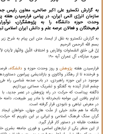
به گزارش نکسترو علی اکبر صالحی، معاون رئیس جم
سازمان انرژی اتمی ایران، در پیامی فرارسیدن هفته 
وحدت حوزه دانشگاه را به پژوهشگران، نوآوران،
فرهیختگان و فعالان عرصه علم و دانش ایران اسلامی ت
به گزارش نکسترو به نقل از ایسنا، متن این پیام به شرح زیر
بسم الله الرحمن الرحیم
إنَّ فِی خَلقِ السَّماواتِ وَالأرضِ وَ اختلافِ اللَّیلِ وَالنَّهار لَآیاتٍ لِا
سوره مبارکهء آل عمران آیه 190
فرارسیدن هفته
پژوهش
و روز وحدت حوزه و
دانشگاه
، فرص
و فرخنده تا از رهگذر واکاوی و بازاندیشی پیرامون دستاورد
موجود در این حوزه راهبردی، در باب صدمه شناسی راه طی
چشم انداز آینده به گفتگو و تشریک مساعی بپردازیم.
ناگفته پیداست که حرکت در راه پژوهش در عصر جدید، با روی
تداوم یافتن این مواجه نابخردانه با مادر پیر طبیعت، دامن
در معرض تباهی و نابودی قرار گرفته است.
باآنکه ما هم مانند خیلی از ملّت های جهان، خواهان ایج
گران سنگ فرهنگ اسلامی و ایرانی بر این باوریم که حرکت 
منفعت طلبانه در دستور کار قرار گیرد.
از این منظر یکی از نیازهای اساسی و فوری جامعه بشری خ