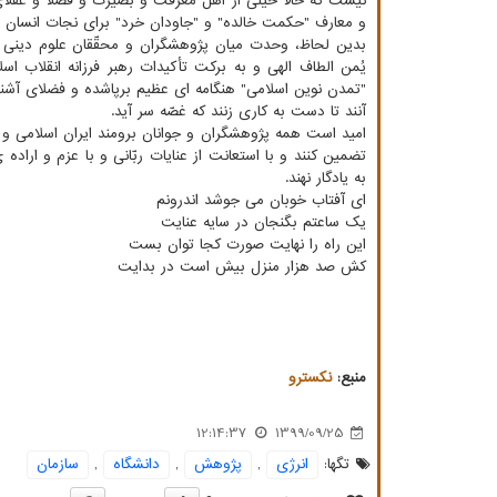
نیست که حالا خیلی از اهل معرفت و بصیرت و فضلا و عُقلای 
و معارف "حکمت خالده" و "جاودان خرد" برای نجات انسان 
بدین لحاظ، وحدت میان پژوهشگران و محقّقان علوم دینی و
یُمن الطاف الهی و به برکت تأکیدات رهبر فرزانه انقلاب 
"تمدن نوین اسلامی" هنگامه ای عظیم برپاشده و فضلای آشنا 
آنند تا دست به کاری زنند که غصّه سر آید.
امید است همه پژوهشگران و جوانان برومند ایران اسلامی و س
تضمین کنند و با استعانت از عنایات ربّانی و با عزم و اراده
به یادگار نهند.
ای آفتاب خوبان می جوشد اندرونم
یک ساعتم بگنجان در سایه عنایت
این راه را نهایت صورت کجا توان بست
کش صد هزار منزل بیش است در بدایت
منبع:
نكسترو
12:14:37
1399/09/25
تگها:
انرژی
,
پژوهش
,
دانشگاه
,
سازمان