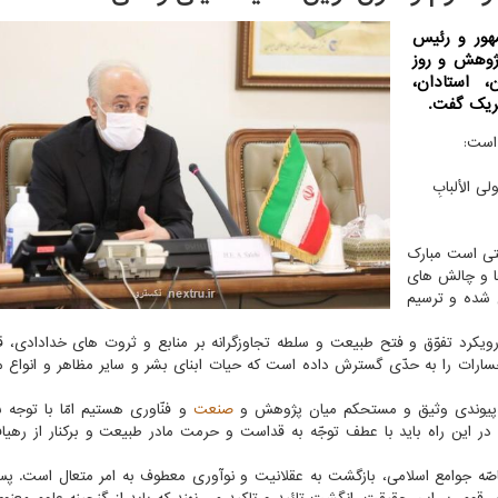
هور و رئیس
پژوهش و روز
 استادان،
بریک گفت.
 است:
ُولی الألبابِ
تی است مبارک
ها و چالش های
 شده و ترسیم
کرد تفوّق و فتح طبیعت و سلطه تجاوزگرانه بر منابع و ثروت های خدادادی، قرا
ه خسارات را به حدّی گسترش داده است که حیات ابنای بشر و سایر مظاهر و انواع 
اد پیوندی وثیق و مستحکم میان پژوهش و
صنعت
و فنّاوری هستیم امّا با توجه ب
در این راه باید با عطف توجّه به قداست و حرمت مادر طبیعت و برکنار از رهی
اصّه جوامع اسلامی، بازگشت به عقلانیت و نوآوری معطوف به امر متعال است.