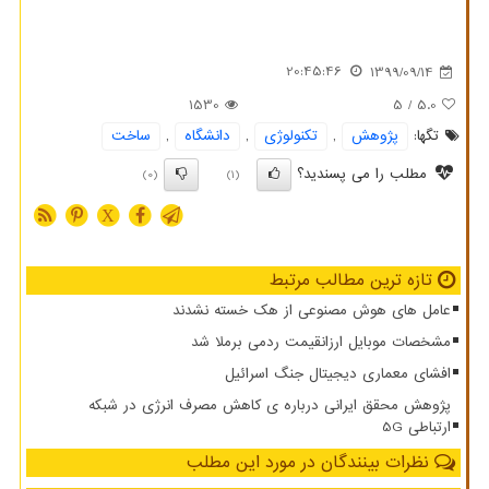
20:45:46
1399/09/14
1530
/ 5
5.0
تگها:
پژوهش
,
تكنولوژی
,
دانشگاه
,
ساخت
مطلب را می پسندید؟
(0)
(1)
X
تازه ترین مطالب مرتبط
عامل های هوش مصنوعی از هک خسته نشدند
مشخصات موبایل ارزانقیمت ردمی برملا شد
افشای معماری دیجیتال جنگ اسرائیل
پژوهش محقق ایرانی درباره ی کاهش مصرف انرژی در شبکه
ارتباطی 5G
نظرات بینندگان در مورد این مطلب