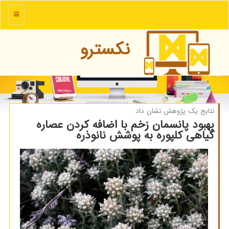
منو
نكسترو
نتایج یك پژوهش نشان داد
بهبود پانسمان زخم با اضافه كردن عصاره
گیاهی كلپوره به پوشش نانوذره