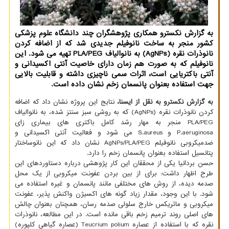
به گزارش نکسترو همکاری پژوهشگران چند دانشگاه علوم پزشکی
کشور منجر به ساخت نانوفیلم جدیدی شد که از اضافه کردن
نانوذرات نقره (AgNPs) به نانوالیاف PLA/PEG تهیه می شود. این
نانوفیلم که به صورت هم زمان دارای خاصیت آنتی اکسیدانی و
آنتی باکتریایی است، اثرات سمی ناچیزی داشته و قابلیت بالایی
جهت استفاده بعنوان پانسمان زخم نشان داده است.
به گزارش نکسترو به نقل از ایسنا،
نتایج این پروژه نشان داد که اضافه
کردن نانوذرات نقره (AgNPs) که به روشی سبز سنتز شده، به نانوالیاف
PLA/PEG منجر به مهار رشد کامل باکتری های بیماری زای
P.aeruginosa و S.aureus می شود و فعالیت آنتی اکسیدانی و
ضدمیکروبی نانوفیلم AgNPs/PLA/PEG نشان داد که این نانوساختار
پتانسیل استفاده بعنوان پانسمان زخم را دارد.
حسن بردانیا یکی از محققان این کار پژوهشی درباره دستاوردهای این
طرح اظهار داشت: برای از بین بردن عفونت میکروبی از یک محل
صدمه دیده، از روش های مختلفی مانند پانسمان و غیره استفاده می
شود. با این وجود، مقدار زیاد گونه های اکسیژن واکنش پذیر، عفونت
میکروبی و ماتریکس خارج سلولی صدمه رسان، همچنان بعنوان چالش
های اصلی روند ترمیم زخم باقی مانده است. در این مطالعه، نانوذرات
نقره که با استفاده از عصاره Teucrium polium (عصاره گیاهی کلپوره)