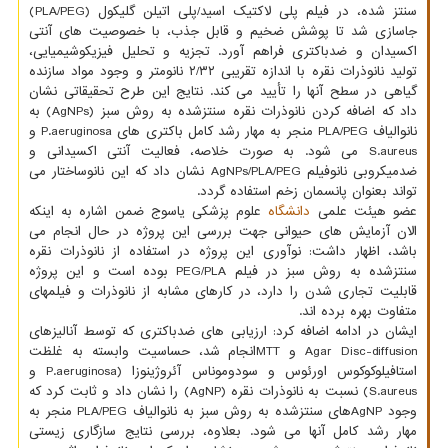
سنتز شده، در فیلم پلی لاکتیک اسید/پلی اتیلن گلیکول (PLA/PEG)
جاسازی شد تا پوشش ضخیم و قابل جذب، با خصوصیت های آنتی
اکسیدان و ضدباکتری فراهم آورد. تجزیه و تحلیل فیزیکوشیمیایی،
تولید نانوذرات نقره با اندازه تقریبی ۲/۳۲ نانومتر و وجود مواد سازنده
گیاهی در سطح آنها را تأیید می کند. نتایج این طرح تحقیقاتی نشان
داد که اضافه کردن نانوذرات نقره سنتزشده به روش سبز (AgNPs) به
نانوالیاف PLA/PEG منجر به مهار رشد کامل باکتری های P.aeruginosa و
S.aureus می شود. به صورت خلاصه، فعالیت آنتی اکسیدانی و
ضدمیکروبی نانوفیلم AgNPs/PLA/PEG نشان داد که این نانوساختار می
تواند بعنوان پانسمان زخم استفاده گردد.
عضو هیئت علمی
دانشگاه
علوم پزشکی یاسوج ضمن اشاره به اینکه
الان آزمایش های حیوانی جهت بررسی این پروژه در حال انجام می
باشد، اظهار داشت: نوآوری این پروژه در استفاده از نانوذرات نقره
سنتزشده به روش سبز در فیلم PEG/PLA بوده است و این پروژه
قابلیت تجاری شدن را دارد، در کارهای مشابه از نانوذرات و فیلمهای
متفاوت بهره برده اند.
ایشان در ادامه اضافه کرد: ارزیابی های ضدباکتری که توسط آنالیزهای
Agar Disc-diffusion و MTTانجام شد، حساسیت وابسته به غلظت
استافیلوکوکوس اورئوس و سودوموناس آئروژینوزا (P.aeruginosa و
S.aureus) نسبت به نانوذرات نقره (AgNP) را نشان داد و ثابت کرد که
وجود AgNPهای سنتزشده به روش سبز به نانوالیاف PLA/PEG منجر به
مهار رشد کامل آنها می شود. بعلاوه، بررسی نتایج سازگاری زیستی