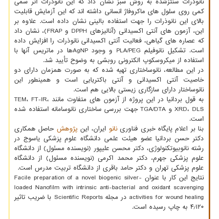
نانوذرات سنتزشده به روش سبز نشان داد که این نانوذرات اثر سمی
کمی روی سلول های ماکروفاژ انسانی داشته اند که این آزمایش قابلیت
بالای این نانوذرات را جهت استفاده بالینی نشان داده است. علاوه بر
این، آزمون های آنتی اکسیدانی (آنالیزهای DPPH و FRAP)، نشان داد
که عصاره های گیاهی، فعالیت آنتی اکسیدانی نانوذرات را افزایش داده
است. تشکیل نانوفیلم PLA/PEG و وجود AgNPها در ماتریس آنها با
استفاده از میکروسکوپ الکترونی روبشی به وضوح تأیید شد.
در این مطالعه، نانوساختاری تهیه شده که به صورت همزمان دارای دو
خاصیت آنتی اکسیدانی و آنتی باکتریایی است و همینطور این
نانوساختار دارای سازگاری زیستی بالایی هم است.
به قول بردانیا در این پروژه از آزمون های متفاوت مانند TEM، FT-IR،
XRD، DLS و TGA/DTA جهت بررسی ساختاری نانوسامانه استفاده شده
است.
بنا بر اعلام پایگاه خبری فناوری
نانو
ایران، این
پژوهش
حاصل همکاری
دکتر حسن بردانیا عضو هیئت علمی دانشگاه علوم پزشکی یاسوج در
رشته نانوبیوتکنولوژی، دکتر محسن علیپور (نویسنده مسئول) از دانشگاه
علوم پزشکی جهرم، دکتر محمد اکرمی (نویسنده مسئول) از دانشگاه
علوم پزشکی تهران و دکتر حامد باقری از دانشگاه تربیت مدرس است.
نتایج این کار با عنوان Facile preparation of a novel biogenic silver-
loaded Nanofilm with intrinsic anti-bacterial and oxidant scavenging
activities for wound healing در مجله Scientific Reports با ضریب تاثیر
۴٫۱۲۰ به چاپ رسیده است.