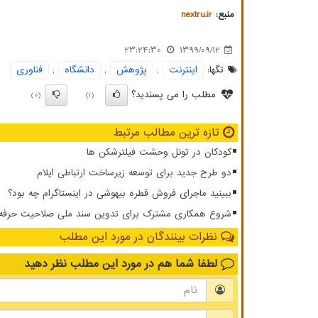
منبع:
nextru.ir
23:24:30
1399/09/12
تگها:
اینترنت
,
پژوهش
,
دانشگاه
,
فناوری
مطلب را می پسندید؟
(0)
(1)
تازه ترین مطالب مرتبط
کودکان در تونل وحشت فیلترشکن ها
دو طرح جدید برای توسعه زیرساخت ارتباطی ایلام
ببینید ماجرای فروش قطره بیهوشی در اینستاگرام چه بود؟
شروع همکاری مشترک برای تدوین سند ملی صلاحیت حرفه ای
نظرات بینندگان در مورد این مطلب
لطفا شما هم
در مورد این مطلب
نظر دهید