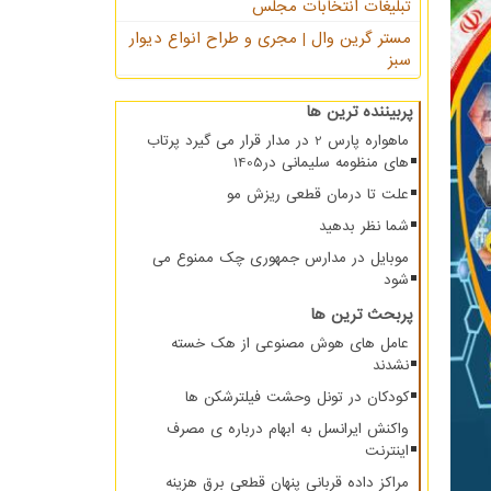
تبلیغات انتخابات مجلس
مستر گرین وال | مجری و طراح انواع دیوار
سبز
پربیننده ترین ها
ماهواره پارس 2 در مدار قرار می گیرد پرتاب
های منظومه سلیمانی در1405
علت تا درمان قطعی ریزش مو
شما نظر بدهید
موبایل در مدارس جمهوری چک ممنوع می
شود
پربحث ترین ها
عامل های هوش مصنوعی از هک خسته
نشدند
کودکان در تونل وحشت فیلترشکن ها
واکنش ایرانسل به ابهام درباره ی مصرف
اینترنت
مراکز داده قربانی پنهان قطعی برق هزینه