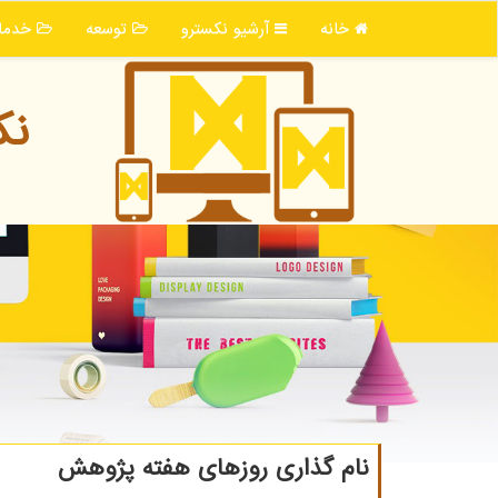
خانه
آرشیو نكسترو
توسعه
خدما
نك
نام گذاری روزهای هفته پژوهش