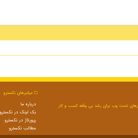
میانبرهای نكسترو
درباره ما
بک لینک در نكسترو
رپورتاژ در نكسترو
مطالب نكسترو