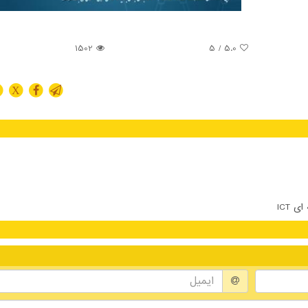
1502
/ 5
5.0
X
 ICT