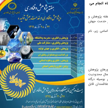
مسال از تاریخ 22 تا 28 آذر ماه انجام می
 هفته پژوهش و
فناوری در خدمت جهش
امی زیر، نام
ورهای پژوهش
اعمال محدودیت
 بوسیله درگاه
ازدید علاقمندان قابل