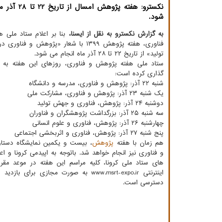
نكسترو: هفته پژوهش ا
شود.
به گزارش نکسترو به نقل از ایسنا،
بنا بر اعلام ستاد ملی
فناوری، هفته پژوهش ۱۳۹۹ با شعار «پژوهش و 
تولید» از تاریخ ۲۲ تا ۲۸ آذر ماه انجام می شود.
ستاد ملی هفته پژوهش و فناوری، روزهای این هفته به اس
گذاری کرده است:
شنبه ۲۲ آذر: پژوهش و فناوری، مدرسه و دانشگاه
یک شنبه ۲۳ آذر: پژوهش و فناوری، مشارکت ملی
دوشنبه ۲۴ آذر: پژوهش، فناوری و جهش تولید
سه شنبه ۲۵ آذر: بزرگداشت پژوهشگران و فناوران
چهارشنبه ۲۶ آذر: پژوهش، فناوری و علوم انسانی
پنج شنبه ۲۷ آذر: پژوهش، فناوری و اثربخشی اجتماعی
هم زمان با هفته
پژوهش
، بیست و یکمین نمایشگاه دستا
و فناوری نیز انجام خواهد شد. باتوجه به اپیدمی کرونا و 
های ستاد ملی کرونا، کلیه مراسم این هفته در موعد مقرر
اینترنتی www.msrt-expo.ir به صورت مجازی برای ب
دسترسی است.