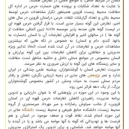
انسان در شرایط خاص، با جوامع محلی در تعارض هستند.
با عنایت به تعداد شکایات و پرونده های خسارت خرس در اداره کل
حفاظت محیط زیست قزوین همینطور تکرار مشاهدات خرس توسط
محیط بانان و تعداد گزارشات تلفات خرس دراستان قزوین در سال های
اخیر، تعارض این گونه بسیار جدی است. با قرار گرفتن خرس قهوه ای
در لیست گونه های صدمه پذیر موسسه IUCN (بین المللی حفاظت از
گونه ها ) در سالهای اخیر و افزایش تعارضات آن با انسان (خسارت به
باغها، کندو، دام و انسان) به خصوص در لکه هایی که بیشترین
مشاهدات خرس و تعارضات در آن ثبت شده است، اتخاذ تدابیر ویژه
مدیریتی و حفاظتی برای کاهش تعارضات بین این گونه پرارزش و
انسان بخصوص در جوامع محلی داخل و حاشیه مناطق تحت حفاظت
و سایر زیستگاه های این گونه با ارزش ضروری به نظر میرسد.
مدیریت تعارض انسان با گوشتخواران، پیشینه علمی چندانی در ایران
ندارد و عمر
پژوهش
های جدی در زمینه ارزیابی نگرش، تعامل و رفتار
مردم محلی نسبت به حیات وحش در کشور بخصوص گوشتخواران
بزرگ، از یک دهه فراتر نمی رود.
با این وجود در این حوزه در پژوهشی که با عنوان «ارزیابی و تدوین
برنامه مدیریت راهبردی کاهش تعارضات خرس قهوه ای در استان
قزوین» از جانب سیاوش رضازاده و میر مهرداد میرسنجری از گروه
محیط زیست، دانشکده منابع طبیعی و محیط زیست
دانشگاه
ملایر در
این حوزه انجام شده، نقاط قوت و ضعف موجود در استان و هم
فرصت ها و تهدیداتی که گونه با آنها مواجه می باشد و یا در آینده با
آنها مواجه خواهد شد، شناسایی و برای تدوین یک استراتژی مدیریتی