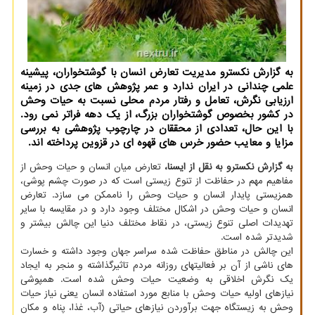
به گزارش نكسترو مدیریت تعارض انسان با گوشتخواران، پیشینه
علمی چندانی در ایران ندارد و عمر پژوهش های جدی در زمینه
ارزیابی نگرش، تعامل و رفتار مردم محلی نسبت به حیات وحش
در كشور بخصوص گوشتخواران بزرگ، از یك دهه فراتر نمی رود.
با این حال، تعدادی از محققان در چارچوب پژوهشی به بررسی
مزایا و معایب حضور خرس های قهوه ای در قزوین پرداخته اند.
به گزارش نکسترو به نقل از ایسنا،
تعارض میان انسان و حیات وحش از
مفاهیم مهم در حفاظت از تنوع زیستی است که در صورت چشم پوشی،
همزیستی پایدار انسان و حیات وحش را ناممکن می سازد. تعارض
انسان و حیات وحش در اشکال مختلف وجود دارد و در مقایسه با سایر
تهدیدات اصلی تنوع زیستی، در نقاط مختلف دنیا این چالش بیشتر و
شدیدتر شده است.
این چالش در مناطق حفاظت شده سراسر جهان وجود داشته و خسارت
های ناشی از آن بر فعالیتهای روزانه مردم تاثیرگذاشته و منجر به ایجاد
یک نگرش اخلاقی به وضعیت حیات وحش شده است. همپوشی
نیازهای اولیه حیات وحش با منابع مورد استفاده انسان یعنی نیاز حیات
وحش به زیستگاه جهت برآوردن نیازهای حیاتی (آب، غذا، پناه و مکان