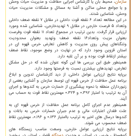
سازمان
، محیط بان یا کارشناس اجرایی حفاظت و مدیریت حیات وحش
و یا جوامع محلی ساکن و آشنا به مسائل و مشکلات مدیریت حیات
وحش، شناسایی شدند.
در این مطالعه تعداد ۶ نقطه قوت داخلی در مقابل ۷ نقطه ضعف داخلی
وتعداد ۵ فرصت خارجی در مقابل ۹ تهدیدخارجی، شناسایی شده ومورد
ارزیابی قرار گرفت. بدین ترتیب در مجموع تعداد ۱۱ نقطه قوت وفرصت
بعنوان مزیت وتعداد۱۶ نقطه ضعف وتهدید بعنوان محدودیت
وتنگناهای پیش روی مدیریت و کاهش تعارض خرس قهوه ای در
استان قزوین وجود دارد که در نهایت در وضع موجود، نقاط ضعف
بیشتر ازنقاط قوت بوده و بر آن غلبه دارد.
همینطور طبق این بررسی ها این گونه عنوان شده که در حل مشکل
تعارض، تهدیدهای بیشتری نسبت به فرصتها وجود دارد.
برپایه نتایج ارزیابی عوامل داخلی، از دید کارشناسان تدوین و ابلاغ
برنامه عمل حفاظت از خرس قهوه ای توسط سازمان و آشنایی بعضی از
زنبورداران منطقه با نحوه پیشگیری از خسارت خرس به کندوها و اجرای
آن به ترتیب با امتیاز ۰.۳۹۲ و ۰.۳۲۴ مهمترین نقاط قوت به حساب می
آیند.
همینطور عدم اجرای کامل برنامه عمل حفاظت از خرس قهوه ای به
علت فقدان اعتبارات مالی و عدم جبران خسارات خرس به باغات و
کندوها درسال های اخیر به ترتیب باامتیاز ۰.۱۳۶ و ۰.۱۹۶، مهمترین نقاط
ضعف محسوب می شوند.
برپایه نتایج ارزیابی عوامل خارجی، وسعت مناسب زیستگاه های
کوهستانی خرس در استان و جدیت
دستگاه
قضایی استان در برخورد