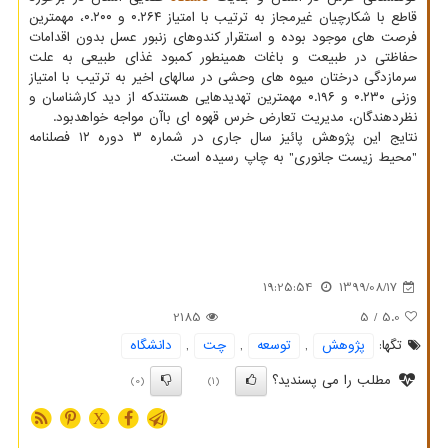
قاطع با شکارچیان غیرمجاز به ترتیب با امتیاز ۰.۲۶۴ و ۰.۲۰۰، مهمترین
فرصت های موجود بوده و استقرار کندوهای زنبور عسل بدون اقدامات
حفاظتی در طبیعت و باغات همینطور کمبود غذای طبیعی به علت
سرمازدگی درختان میوه های وحشی در سالهای اخیر به ترتیب با امتیاز
وزنی ۰.۲۳۰ و ۰.۱۹۶ مهمترین تهدیدهایی هستندکه از دید کارشناسان و
نظردهندگان، مدیریت تعارض خرس قهوه ای باآن مواجه خواهدبود.
نتایج این پژوهش پائیز سال جاری در شماره ۳ دوره ۱۲ فصلنامه
"محیط زیست جانوری" به چاپ رسیده است.
19:25:54
1399/08/17
2185
/ 5
5.0
تگها:
پژوهش
,
توسعه
,
چت
,
دانشگاه
مطلب را می پسندید؟
(0)
(1)
X