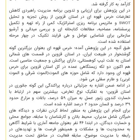
کارآمد به کار گرفته شد.
در این پژوهش برای ارزیابی و تدوین برنامه مدیریت راهبردی کاهش
تعارضات خرس قهوه ای در استان قزوین از روش تجزیه و تحلیل
SWOT و ماتریس برنامه ریزی استراتژیک کمی از راه تهیه و تکمیل
پرسشنامه، مصاحبه، مطالعات کتابخانه ای و بررسی میدانی و آرشیو
سازمانی برای شناسایی عوامل و طی فرایند تکنیک در چهار مرحله
استفاده شده است.
طبق آنچه در این پژوهش آمده؛ خرس قهوه ای بعنوان بزرگترین گونه
گوشتخوار در طبیعت ایران، در استان قزوین در قسمت های شمالی
استان به علت تیپ کوهستانی، دارای پراکنش و جمعیت مناسبی است.
هم اکنون دو لکه زیستگاهی عمده در کل استان قزوین برای خرس
قهوه ای وجود دارد که شامل حوزه های الموت(الموت شرقی و الموت
غربی) و طارم سفلی می شود.
در ادامه ضمن اشاره به جزئیاتی درباره پراکندگی این گونه جانوری در
استان قزوین؛ به تفکیکِ نوعِ تعارض، بیشترین سهم در ارتباط با
خسارت کندوی زنبور عسل به میزان ۵۹ درصد، باغات و مزارع حدود
۳۹ درصد و انسان حدود ۲ درصد اشاره شده است.
برای انجام این پژوهش به منظور لحاظ کردن نظرات و دیدگاه های
خبرگان شامل مدیران، محیط بانان و کارشناسان با سابقه، جوامع محلی
و خسارت دیدگان، در ابتدا ۴۶ نفر بعنوان جامعه آماری با شرایط آگاهی
به محدودیت ها و مشکلات و همینطور فرصت ها و تهدیدهای در
رابطه با مدیریت موضوع، سابقه فعالیت در مناطق تحت مدیریت