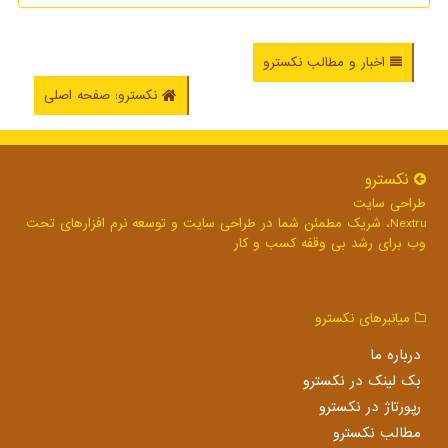
اخبار و مطالب نکسترو
نکسترو: صفحه اصلی
نكسترو
طراحی سایت
Nextru، شریک مطمئن شما در طراحی سایت و توسعه نرم افزارهای تحت
وب برای رشد بی وقفه کسب و کار
میانبرهای نكسترو
درباره ما
بک لینک در نكسترو
رپورتاژ در نكسترو
مطالب نكسترو