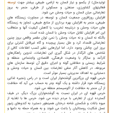
تولیدمثل) از یکسو و نیاز انسان به اراضی طبیعی بیشتر جهت
توسعه
فعالیتهای کشاورزی، صنعتی و مسکونی از طرفی، منجر به بروز
تعارضاتی میان انسان و حیات وحش می شود.
افزایش روزافزون جمعیت انسان و توسعه در مجاورت زیستگاه های
طبیعی، منجر به افزایش بهره برداری از منابع طبیعی، تجاوز به زیستگاه
های حیات وحش و درنتیجه تخریب یا کاهش کیفیت آنها و متعاقب
این امر افزایش تقابل حیات وحش با انسان شده است.
باآنکه نه انسان و نه حیات وحش را نمی توان مقصر واقعی بروز چنین
تعارضاتی قلمداد کرد و علل بسیار پیچیده و گاه غیرقابل کنترلی برای
بروز این چالش وجود دارد، اما ابزارهایی نظیر کسب اطلاعات کافی از
شاخص های اثرگذار در شکل گیری این تعارضات، تدوین راهکارهای
کارآمد و سازگار با وضعیت فرهنگی، اقتصادی واجتماعی منطقه و
شرایط زیستی و حفاظتی گونه و اجرای دقیق آن توسط سازمان های
مربوطه، در کاهش آثار منفی تعارضات بین انسان و حیات وحش و
دستیابی به اهداف مدیریتی بسیار موثر است.
خرس قهوه ای بزرگترین گوشتخوار ایران است و در راس زنجیره غذایی
زیستگاه خود قرار داشته و یک گونه چتر به حساب می آید که حفاظت
از آن منجر به حفاظت از اکوسیستم منطقه می شود.
خرس قهوه ای در ایران نسبت به گوشتخواران بزرگ دیگر، در طیف
گسترده تری از تعارض با مردم دیده می شود. خرس ها با تغذیه از
میوه باغات و شکستن شاخه درختان همینطور دستبرد به کندوهای زنبور
عسل شکایت روستائیان را باعث می شوند و به همراه حمله به دامها و