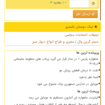
= ۱ بعلاوه ۳
ارسال نظر
لینک دوستان نكسترو
تبلیغات انتخابات مجلس
مستر گرین وال | مجری و طراح انواع دیوار سبز
پربیننده ترین ها
ماهواره پارس 2 در مدار قرار می گیرد پرتاب های منظومه سلیمانی
در1405
علت تا درمان قطعی ریزش مو
شما نظر بدهید
موبایل در مدارس جمهوری چک ممنوع می شود
پربحث ترین ها
اینترنت ماهواره ای آمازون مستقیم به موبایل می رسد
کشورهای درحال توسعه چه طور از انقلاب هوش مصنوعی بهره می