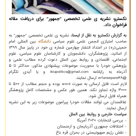
نكسترو: نشریه ی علمی تخصصی ˮجمهورˮ برای دریافت مقاله
فراخوان داد.
به گزارش نکسترو به نقل از ایسنا،
نشریه ی علمی تخصصی "جمهور" به
صاحب امتیازی انجمن علمی علوم سیاسی
دانشگاه
بین المللی امام
خمینی(ره) در امتداد انتشار چهارمین شماره ی خود در پاییز سال ۱۳۹۹
از اساتید، پژوهشگران، دانشجویان و کارشناسان علوم سیاسی، علوم
اجتماعی، اقتصادی و روابط بین الملل دعوت کرده مطالب علمی و
پژوهشی خودرا با محوریت موضوعات پیشنهادی مذکور، حداکثر تا ۵
آذرماه به رایانامه ikiupolitics@gmail.com و یا آیدی تلگرام
@erfansepand99 ارسال نمایند.
لازم است فایل ارسالی به صورت word بوده و حجم مطالب از ۵۰۰ تا
۳۰۰۰ واژه تجاوز نکند. همین طور عکس و مشخصات کامل پژوهشگر
همراه فایل ارسال شود.
علاقمندان می توانند مقالات خودرا پیرامون موضوعات زیر به این نشریه
ارسال نمایند.
سیاست خارجی و روابط بین الملل
- بررسی انتخابات ۲۰۲۰ آمریکا
- اختلافات جمهوری آذربایجان و ارمنستان
- نقش رژیم صهیونیستی در بحران قره باغ