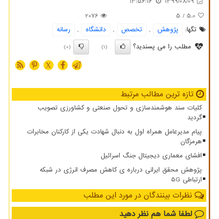
13:56:16
1399/08/09
2076
/ 5
5.0
تگها:
پژوهش
,
تخصص
,
دانشگاه
,
رسانه
مطلب را می پسندید؟
(0)
(1)
X
تازه ترین مطالب مرتبط
کلیات سند هوشمندسازی و تحول صنعتی و کشاورزی تصویب
گردید
پیام مدیرعامل همراه اول به دنبال شهادت یکی از کارکنان مخابرات
هرمزگان
افشای معماری دیجیتال جنگ اسرائیل
پژوهش محقق ایرانی درباره ی کاهش مصرف انرژی در شبکه
ارتباطی 5G
نظرات بینندگان در مورد این مطلب
لطفا شما هم
نظر دهید