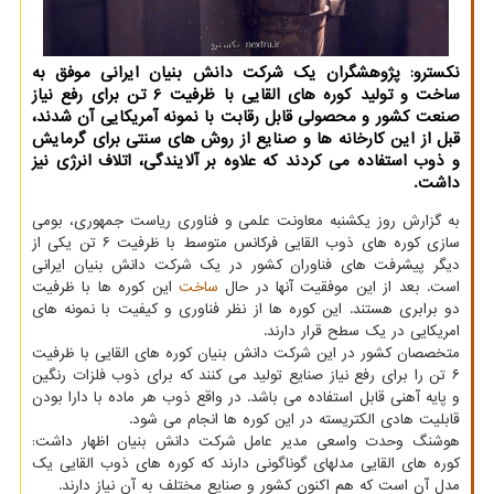
نكسترو: پژوهشگران یك شركت دانش بنیان ایرانی موفق به
ساخت و تولید كوره های القایی با ظرفیت 6 تن برای رفع نیاز
صنعت كشور و محصولی قابل رقابت با نمونه آمریكایی آن شدند،
قبل از این كارخانه ها و صنایع از روش های سنتی برای گرمایش
و ذوب استفاده می كردند كه علاوه بر آلایندگی، اتلاف انرژی نیز
داشت.
به گزارش روز یکشنبه معاونت علمی و فناوری ریاست جمهوری، بومی
سازی کوره های ذوب القایی فرکانس متوسط با ظرفیت ۶ تن یکی از
دیگر پیشرفت های فناوران کشور در یک شرکت دانش بنیان ایرانی
است. بعد از این موفقیت آنها در حال
ساخت
این کوره ها با ظرفیت
دو برابری هستند. این کوره ها از نظر فناوری و کیفیت با نمونه های
امریکایی در یک سطح قرار دارند.
متخصصان کشور در این شرکت دانش بنیان کوره های القایی با ظرفیت
۶ تن را برای رفع نیاز صنایع تولید می کنند که برای ذوب فلزات رنگین
و پایه آهنی قابل استفاده می باشد. در واقع ذوب هر ماده با دارا بودن
قابلیت هادی الکتریسته در این کوره ها انجام می شود.
هوشنگ وحدت واسعی مدیر عامل شرکت دانش بنیان اظهار داشت:
کوره های القایی مدلهای گوناگونی دارند که کوره های ذوب القایی یک
مدل آن است که هم اکنون کشور و صنایع مختلف به آن نیاز دارند.