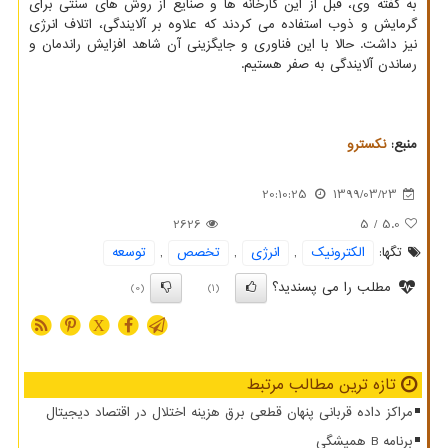
به گفته وی، قبل از این کارخانه ها و صنایع از روش های سنتی برای
گرمایش و ذوب استفاده می کردند که علاوه بر آلایندگی، اتلاف انرژی
نیز داشت. حالا با این فناوری و جایگزینی آن شاهد افزایش راندمان و
رساندن آلایندگی به صفر هستیم.
منبع:
نكسترو
20:10:25
1399/03/23
2626
/ 5
5.0
تگها:
الكترونیك
,
انرژی
,
تخصص
,
توسعه
مطلب را می پسندید؟
(0)
(1)
X
تازه ترین مطالب مرتبط
مراکز داده قربانی پنهان قطعی برق هزینه اختلال در اقتصاد دیجیتال
برنامه B همیشگی