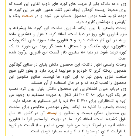
وی ادامه دادک یکی از مزیت های کوره های ذوب القایی این است که
برای محیط زیست آلودگی ایجاد نمی کنند. همین طور در این کوره ها
دوده تولید شده نوعی محصول حساب می شود و در
صنعت
رنگ و
آرایشی و بهداشتی کاربرد دارد.
وحدت واسعی با بیان اینکه، فناوری ساخت این کوره ها پیشرفته و
جزء فناوری های روز در دنیا است، اضافه کرد: ۲ هزار و ۵۰۰ نوع ماده
اولیه در این کار دخالت دارد و ۹ فناوری مانند حوزه های الکترونیک،
متالورژی، برق، مکانیک و دیجیتال با همدیگر پیوند می خورند تا یک
کوره تولید شود. در دنیا ۵۰ میلیون دلار قیمت این فناوری برآورد شده
است.
وحدت واسعی اظهار داشت: این محصول دانش بنیان در صنایع گوناگون
همچون ریخته گری تا خودرو و هواپیما کاربرد دارد و بطور کلی هیچ
صنعت فلزی بدون نیاز به این کوره ها نیست. صنایع متنوعی این
محصول را نصب کرده اند و در حال استفاده از آن هستند.
وی درباب میزان اشتغالزایی این محصول دانش بنیان بیان کرد: نصب
هر یک کوره برای ۸۰ تا ۱۲۰ نفر شغل به صورت مستقیم به وجود می
آورد و اشتغالزایی برای ۳۰۰ تا ۴۰۰ فرد را غیر مستقیم به همراه دارد.
وحدت واسعی با اشاره به اینکه، روش مهندسی معکوس برای ساخت
این محصول ممکن نیست و تحقیق و
توسعه
آن در کشور ۱۵ سال
طول کشیده است، اضافه کرد: ما در نهایت توانستیم آنرا با فناوری
مشابه آنچه در امریکا تولید می شود بومی نماییم. حالا قیمت هر کوره
با ظرفیت ۶ تن در حدود ۴ تا ۴ و نیم میلیارد تومان است.