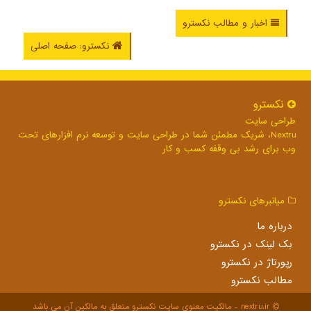
اخبار و مطالب نکسترو
نکسترو: صفحه اصلی
نكسترو
طراحی سایت
Nextru، شریک مطمئن شما در طراحی سایت و توسعه نرم افزارهای تحت
وب برای رشد بی وقفه کسب و کار
میانبرهای نكسترو
درباره ما
بک لینک در نكسترو
رپورتاژ در نكسترو
مطالب نكسترو
nextru.ir - مالکیت معنوی سایت نكسترو متعلق به مالکین آن می باشد