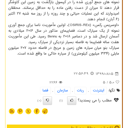
نمونه های جمع آوری شده را در کپسول بازگشت به زمین این کاوشگر
قرار دهند تا میزان از دست رفتن ماده را به حداقل برسانند. محققان
امیدوارند که این عملیات حیاتی و چند روزه را از روز سه شنبه ۲۷ اکتبر
(۶ آبان) انجام دهند.
«اوسریس رکس» (OSIRIS-REx)، اولین مأموریت ناسا برای جمع آوری
نمونه از یک سیارک است. فضاپیمای مذکور در سال ۲۰۱۶ میلادی به
آسمان ارسال شد و در دسامبر ۲۰۱۸ به Bennu رسید. طی این مأموریت
هفت ساله فضاپیما به فاصله بسیار نزدیکی از سیارک رسید.
سیارک بنو میان سیاره های زمین و مریخ در فاصله حدود ۲۰۷ میلیون
مایلی (۳۳۴ میلیون کیلومتری) از سیاره خاکی ما واقع شده است.
22:56:49
1399/08/05
2266
/ 5
5.0
تگها:
اینترنت
,
ربات
,
سازمان
,
فضا
مطلب را می پسندید؟
(0)
(1)
X