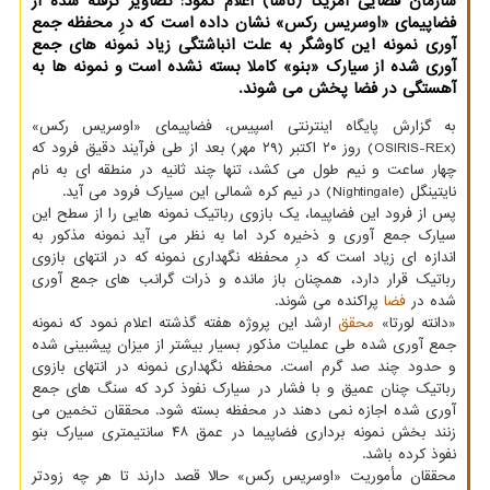
سازمان فضایی آمریكا (ناسا) اعلام نمود: تصاویر گرفته شده از
فضاپیمای «اوسریس ركس» نشان داده است كه درِ محفظه جمع
آوری نمونه این كاوشگر به علت انباشتگی زیاد نمونه های جمع
آوری شده از سیارك «بنو» كاملا بسته نشده است و نمونه ها به
آهستگی در فضا پخش می شوند.
به گزارش پایگاه اینترنتی اسپیس، فضاپیمای «اوسریس رکس»
(OSIRIS-REx) روز ۲۰ اکتبر (۲۹ مهر) بعد از طی فرآیند دقیق فرود که
چهار ساعت و نیم طول می کشد، تنها چند ثانیه در منطقه ای به نام
نایتینگل (Nightingale) در نیم کره شمالی این سیارک فرود می آید.
پس از فرود این فضاپیما، یک بازوی رباتیک نمونه هایی را از سطح این
سیارک جمع آوری و ذخیره کرد اما به نظر می آید نمونه مذکور به
اندازه ای زیاد است که درِ محفظه نگهداری نمونه که در انتهای بازوی
رباتیک قرار دارد، همچنان باز مانده و ذرات گرانب های جمع آوری
شده در
فضا
پراکنده می شوند.
«دانته لورتا»
محقق
ارشد این پروژه هفته گذشته اعلام نمود که نمونه
جمع آوری شده طی عملیات مذکور بسیار بیشتر از میزان پیشبینی شده
و حدود چند صد گرم است. محفظه نگهداری نمونه در انتهای بازوی
رباتیک چنان عمیق و با فشار در سیارک نفوذ کرد که سنگ های جمع
آوری شده اجازه نمی دهند در محفظه بسته شود. محققان تخمین می
زنند بخش نمونه برداری فضاپیما در عمق ۴۸ سانتیمتری سیارک بنو
نفوذ کرده باشد.
محققان مأموریت «اوسریس رکس» حالا قصد دارند تا هر چه زودتر