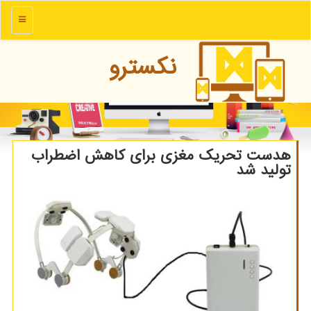
منو
نكسترو
هدست تحریك مغزی برای كاهش اضطراب
تولید شد