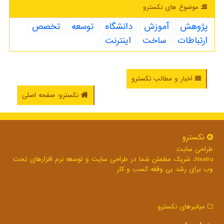
موضوع های نكسترو
پژوهش
آموزش
دانشگاه
توسعه
تخصص
ارتباطات
ساخت
اینترنت
اخبار و مطالب نکسترو
نکسترو: صفحه اصلی
نكسترو
طراحی سایت
Nextru، شریک مطمئن شما در طراحی سایت و توسعه نرم افزارهای تحت
وب برای رشد بی وقفه کسب و کار
میانبرهای نكسترو