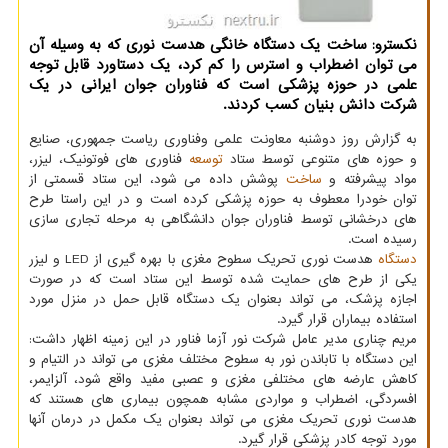
نكسترو: ساخت یك دستگاه خانگی هدست نوری كه به وسیله آن
می­ توان اضطراب و استرس را كم كرد، یك دستاورد قابل توجه
علمی در حوزه پزشكی است كه فناوران جوان ایرانی در یك
شركت دانش بنیان كسب كردند.
به گزارش روز دوشنبه معاونت علمی وفناوری ریاست جمهوری، صنایع
و حوزه­ های متنوعی توسط ستاد
توسعه
فناوری های فوتونیک، لیزر،
مواد پیشرفته و
ساخت
پوشش داده می شود، این ستاد قسمتی از
توان خودرا معطوف به حوزه پزشکی کرده است و در این راستا طرح
های درخشانی توسط فناوران جوان دانشگاهی به مرحله تجاری سازی
رسیده است.
دستگاه
هدست نوری تحریک سطوح مغزی با بهره گیری از LED و لیزر
یکی از طرح های حمایت شده توسط این ستاد است که در صورت
اجازه پزشک، می تواند بعنوان یک دستگاه قابل حمل در منزل مورد
استفاده بیماران قرار گیرد.
مریم چناری مدیر عامل شرکت نور آزما فناور در این زمینه اظهار داشت:
این دستگاه با تاباندن نور به سطوح مختلف مغزی می تواند در التیام و
کاهش عارضه های مختلفی مغزی و عصبی مفید واقع شود، آلزایمر،
افسردگی، اضطراب و مواردی مشابه همچون بیماری های هستند که
هدست نوری تحریک مغزی می تواند بعنوان یک مکمل در درمان آنها
مورد توجه کادر پزشکی قرار گیرد.