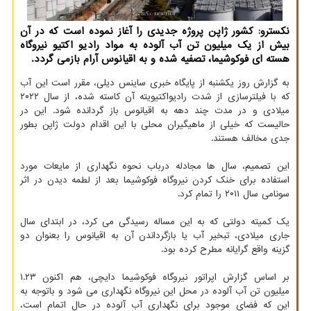
نكسترو: كشور ژاپن پروژه جدیدی را آغاز نموده است كه در آن
بیش از یك میلیون تن آب آلوده به مواد رادیو اكتیو نیروگاه
هسته ای فوكوشیما، تصفیه شده و به اقیانوس آرام بازمی گردد.
به گزارش روز یکشنبه از پایگاه خبری ساینس دیلی، مقرر است این آب
که با فیلترسازی از شدت رادیواکتیویته آن کاسته شده، از سال ۲۰۲۲
میلادی و در مدت چند دهه به اقیانوس باز گردانده شود. این در
حالیست که خیلی از ماهیگیران محلی با این اقدام دولت ژاپن بطور
جدی مخالف هستند.
این تصمیم، سال ها مجادله درباب نحوه نگهداری از مایعات مورد
استفاده برای خنک کردن نیروگاه فوکوشیما بعد از لطمه دیدن در اثر
سونامی سال ۲۰۱۱ را تمام کرد.
یک کمیته دولتی که به این مساله رسیدگی می کرد، در ابتدای سال
جاری میلادی، تبخیر آب یا بازگرداندن آن به اقیانوس را بعنوان دو
گزینه واقع گرایانه مطرح کرده بود.
بر اساس گزارش اپراتور نیروگاه فوکوشیما دایچی، هم اکنون ۱.۲۳
میلیون تن آب آلوده در محل این نیروگاه نگهداری می شود و باتوجه به
این که فضای موجود برای نگهداری آب آلوده در حال اتمام است،