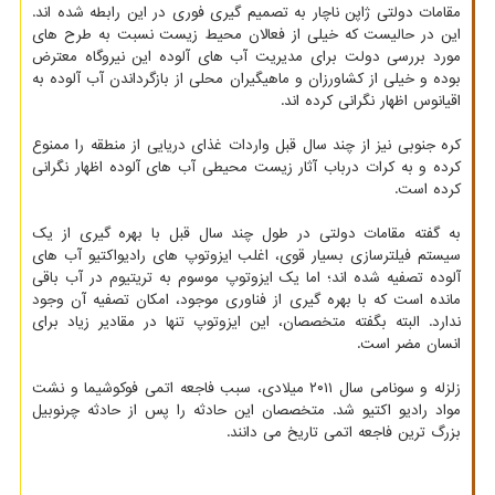
مقامات دولتی ژاپن ناچار به تصمیم گیری فوری در این رابطه شده اند.
این در حالیست که خیلی از فعالان محیط زیست نسبت به طرح های
مورد بررسی دولت برای مدیریت آب های آلوده این نیروگاه معترض
بوده و خیلی از کشاورزان و ماهیگیران محلی از بازگرداندن آب آلوده به
اقیانوس اظهار نگرانی کرده اند.
کره جنوبی نیز از چند سال قبل واردات غذای دریایی از منطقه را ممنوع
کرده و به کرات درباب آثار زیست محیطی آب های آلوده اظهار نگرانی
کرده است.
به گفته مقامات دولتی در طول چند سال قبل با بهره گیری از یک
سیستم فیلترسازی بسیار قوی، اغلب ایزوتوپ های رادیواکتیو آب های
آلوده تصفیه شده اند؛ اما یک ایزوتوپ موسوم به تریتیوم در آب باقی
مانده است که با بهره گیری از فناوری موجود، امکان تصفیه آن وجود
ندارد. البته بگفته متخصصان، این ایزوتوپ تنها در مقادیر زیاد برای
انسان مضر است.
زلزله و سونامی سال ۲۰۱۱ میلادی، سبب فاجعه اتمی فوکوشیما و نشت
مواد رادیو اکتیو شد. متخصصان این حادثه را پس از حادثه چرنوبیل
بزرگ ترین فاجعه اتمی تاریخ می دانند.