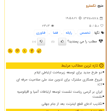
منبع:
نكسترو
19:58:21
1399/07/28
2303
/ 5
5.0
تگها:
تخصص
,
رایانه
,
فضا
,
فناوری
مطلب را می پسندید؟
(0)
(1)
X
تازه ترین مطالب مرتبط
دو طرح جدید برای توسعه زیرساخت ارتباطی ایلام
شروع همکاری مشترک برای تدوین سند ملی صلاحیت حرفه ای
ICT
ایران بر کرسی ریاست نشست توسعه ارتباطات آسیا و اقیانوسیه
نشست
تکذیب ادعای قطع اینترنت بعد از جام جهانی