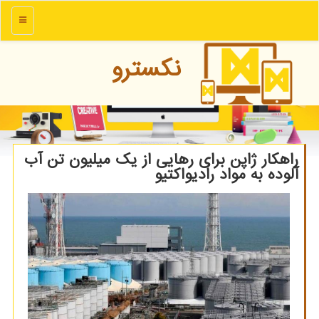
منو
نكسترو
راهكار ژاپن برای رهایی از یك میلیون تن آب
آلوده به مواد رادیواكتیو