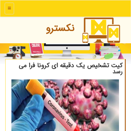
منو
نكسترو
كیت تشخیص یك دقیقه ای كرونا فرا می
رسد