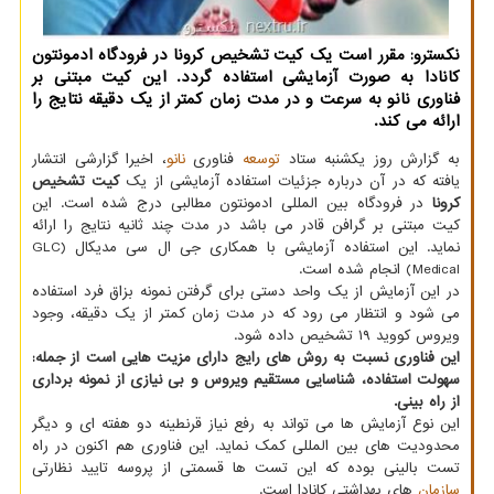
نكسترو: مقرر است یك كیت تشخیص كرونا در فرودگاه ادمونتون
كانادا به صورت آزمایشی استفاده گردد. این كیت مبتنی بر
فناوری نانو به سرعت و در مدت زمان كمتر از یك دقیقه نتایج را
ارائه می كند.
به گزارش روز یکشنبه ستاد
توسعه
فناوری
نانو
، اخیرا گزارشی انتشار
یافته که در آن درباره جزئیات استفاده آزمایشی از یک
کیت تشخیص
کرونا
در فرودگاه بین المللی ادمونتون مطالبی درج شده است. این
کیت مبتنی بر گرافن قادر می باشد در مدت چند ثانیه نتایج را ارائه
نماید. این استفاده آزمایشی با همکاری جی ال سی مدیکال (GLC
Medical) انجام شده است.
در این آزمایش از یک واحد دستی برای گرفتن نمونه بزاق فرد استفاده
می شود و انتظار می رود که در مدت زمان کمتر از یک دقیقه، وجود
ویروس کووید ۱۹ تشخیص داده شود.
این فناوری نسبت به روش های رایج دارای مزیت هایی است از جمله:
سهولت استفاده، شناسایی مستقیم ویروس و بی نیازی از نمونه برداری
از راه بینی.
این نوع آزمایش ها می تواند به رفع نیاز قرنطینه دو هفته ای و دیگر
محدودیت های بین المللی کمک نماید. این فناوری هم اکنون در راه
تست بالینی بوده که این تست ها قسمتی از پروسه تایید نظارتی
سازمان
های بهداشتی کانادا است.